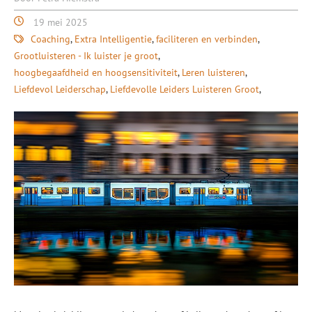
19 mei 2025
Coaching
Extra Intelligentie
faciliteren en verbinden
Grootluisteren - Ik luister je groot
hoogbegaafdheid en hoogsensitiviteit
Leren luisteren
Liefdevol Leiderschap
Liefdevolle Leiders Luisteren Groot