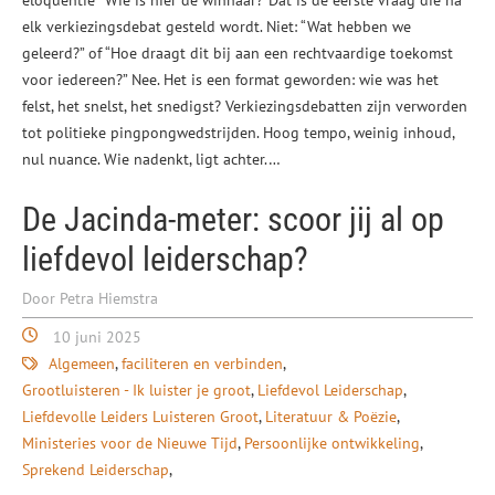
eloquentie “Wie is hier de winnaar?”Dat is de eerste vraag die na
elk verkiezingsdebat gesteld wordt. Niet: “Wat hebben we
geleerd?” of “Hoe draagt dit bij aan een rechtvaardige toekomst
voor iedereen?” Nee. Het is een format geworden: wie was het
felst, het snelst, het snedigst? Verkiezingsdebatten zijn verworden
tot politieke pingpongwedstrijden. Hoog tempo, weinig inhoud,
nul nuance. Wie nadenkt, ligt achter.…
De Jacinda-meter: scoor jij al op
liefdevol leiderschap?
Door Petra Hiemstra
10 juni 2025
Algemeen
faciliteren en verbinden
Grootluisteren - Ik luister je groot
Liefdevol Leiderschap
Liefdevolle Leiders Luisteren Groot
Literatuur & Poëzie
Ministeries voor de Nieuwe Tijd
Persoonlijke ontwikkeling
Sprekend Leiderschap