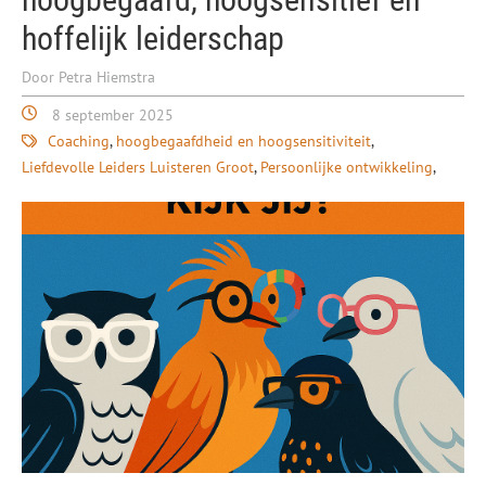
hoffelijk leiderschap
Door Petra Hiemstra
8 september 2025
Coaching
hoogbegaafdheid en hoogsensitiviteit
Liefdevolle Leiders Luisteren Groot
Persoonlijke ontwikkeling