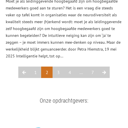
Moet je als leidinggevende hoogbegaafd zijn om hoogbegaafde
medewerkers goed aan te sturen? Het is een vraag die steeds
vaker op tafel komt in organisaties waar de neurodiversiteit als
kwaliteit steeds meer (h)erkend wordt: moet je als leidinggevende
zelf hoogbegaafd zijn om hoogbegaafde medewerkers goed te
kunnen begeleiden? De intuïtieve neiging kan zijn om ‘ja’ te
zeggen – je moet immers kunnen mee-denken op niveau. Maar de
werkelijkheid blijkt genuanceerder. door Petra Hiemstra, 19 mei
2025 Intelligentie helpt, tot op…
1
2
3
4
…
7
Onze opdrachtgevers: