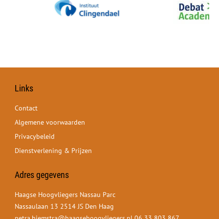
Links
Contact
Algemene voorwaarden
Privacybeleid
Dienstverlening & Prijzen
Adres gegevens
Haagse Hoogvliegers Nassau Parc
Nassaulaan 13 2514 JS Den Haag
petra.hiemstra@haagsehoogvliegers.nl
06 33 803 867