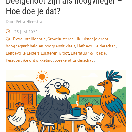
Deelgenoot zijn als hoogvlieger –
Hoe doe je dat?
Door Petra Hiemstra
23 juni 2025
Extra Intelligentie
Grootluisteren - Ik luister je groot
hoogbegaafdheid en hoogsensitiviteit
Liefdevol Leiderschap
Liefdevolle Leiders Luisteren Groot
Literatuur & Poëzie
Persoonlijke ontwikkeling
Sprekend Leiderschap