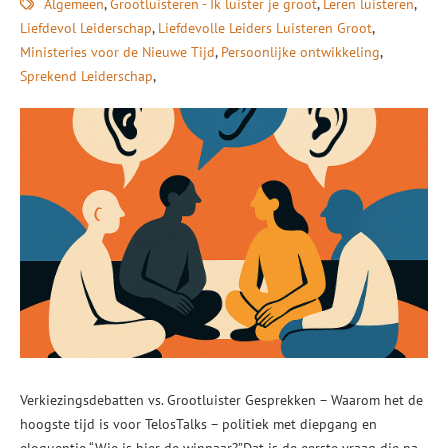
Algemeen
Grootluisteren - Ik luister je groot
Leren luisteren
Liefdevol Leiderschap
Liefdevolle Leiders Luisteren Groot
Ministeries voor de Nieuwe Tijd
Persoonlijke ontwikkeling
Sprekend Leiderschap
Verkiezingsdebatten vs. Grootluister Gesprekken – Waarom het de
hoogste tijd is voor TelosTalks – politiek met diepgang en