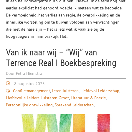
ik een neurodivergente burn-out heb.” Hoewel ik de term nog niet
eerder expliciet had gehoord, voelde ik meteen wat ze bedoelde.
De vermoeidheid, het verlies aan regie, de overprikkeling en de
innerlijke worsteling om te blijven voldoen aan verwachtingen
die niet de hare zijn — het is iets wat ik vaak zie bij de
hoogvliegers in mijn praktijk. Het…
Van ik naar wij – “Wij” van
Terrence Real I Boekbespreking
Door Petra Hiemstra
8 augustus 2025
Conflictmanagement
Leren luisteren
Liefdevol Leiderschap
Liefdevolle Leiders Luisteren Groot
Literatuur & Poëzie
Persoonlijke ontwikkeling
Sprekend Leiderschap