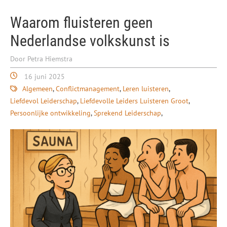
Waarom fluisteren geen
Nederlandse volkskunst is
Door Petra Hiemstra
16 juni 2025
Algemeen
Conflictmanagement
Leren luisteren
Liefdevol Leiderschap
Liefdevolle Leiders Luisteren Groot
Persoonlijke ontwikkeling
Sprekend Leiderschap