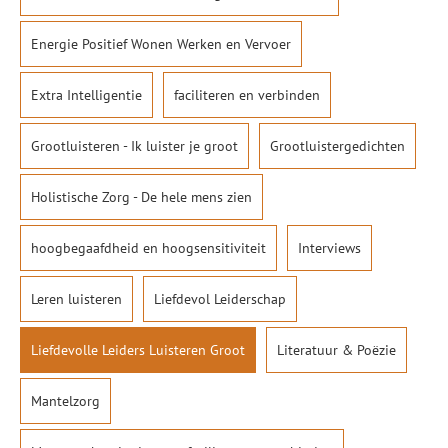
Energie Positief Wonen Werken en Vervoer
Extra Intelligentie
faciliteren en verbinden
Grootluisteren - Ik luister je groot
Grootluistergedichten
Holistische Zorg - De hele mens zien
hoogbegaafdheid en hoogsensitiviteit
Interviews
Leren luisteren
Liefdevol Leiderschap
Liefdevolle Leiders Luisteren Groot
Literatuur & Poëzie
Mantelzorg