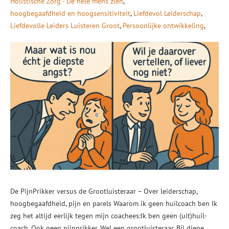
Holistische Zorg - De hele mens zien
hoogbegaafdheid en hoogsensitiviteit
Liefdevol Leiderschap
Liefdevolle Leiders Luisteren Groot
Persoonlijke ontwikkeling
De PijnPrikker versus de Grootluisteraar – Over leiderschap,
hoogbegaafdheid, pijn en parels Waarom ik geen huilcoach ben Ik
zeg het altijd eerlijk tegen mijn coachees:Ik ben geen (uit)huil-
coach. Ook geen pijnprikker. Wel een grootluisteraar. Bij diepe