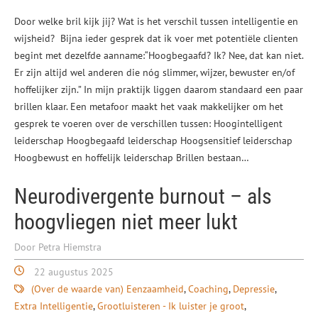
Door welke bril kijk jij? Wat is het verschil tussen intelligentie en
wijsheid? Bijna ieder gesprek dat ik voer met potentiële clienten
begint met dezelfde aanname:“Hoogbegaafd? Ik? Nee, dat kan niet.
Er zijn altijd wel anderen die nóg slimmer, wijzer, bewuster en/of
hoffelijker zijn.” In mijn praktijk liggen daarom standaard een paar
brillen klaar. Een metafoor maakt het vaak makkelijker om het
gesprek te voeren over de verschillen tussen: Hoogintelligent
leiderschap Hoogbegaafd leiderschap Hoogsensitief leiderschap
Hoogbewust en hoffelijk leiderschap Brillen bestaan…
Neurodivergente burnout – als
hoogvliegen niet meer lukt
Door Petra Hiemstra
22 augustus 2025
(Over de waarde van) Eenzaamheid
Coaching
Depressie
Extra Intelligentie
Grootluisteren - Ik luister je groot