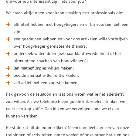
die voor jou interessant zijn. Iets voor jou?
We staan altijd open voor kennismaking met professionals die:
affiniteit hebben met hoogvliegers en er bij voorkeur zelf één
zijn;
een goede pen hebben en voor ons artikelen willen schrijven
over hoogvlieger-gerelateerde thema’s;
onderzoek willen doen (b.v. naar klanttevredenheid of het
uitmuntend coachen van hoogvliegers);
(animatie)filmpjes willen maken;
beeldmateriaal willen ontwikkelen;
zelf actief met een voorstel komen!
Pak gewoon de telefoon en laat ons weten wat je het allerliefst
zou willen. Als we telefonisch een goede klik voelen, drinken we
eerst een kop koffie. Dan kijken we vervolgens hoe we elkaar
kunnen verrijken.
Eerst de kat uit de boom kijken? Neem dan deel aan een van onze
trainingen of activiteiten, om te voelen of onze organisatie en ons