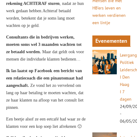
Mensen die met
rekening ACHTERAF sturen
, nadat ze hun
HB'ers leven en
werk gedaan hebben.Achteraf betaald
werken verdienen
worden, betekent dat je soms lang moet
een lintje
wachten op je geld.
Consultants die in bedrijven werken,
Evenementen
moeten soms wel 3 maanden wachten tot
ze betaald worden.
Maar dat geldt ook voor
Leergan
mensen die individuele klanten bedienen…
Politiek
Leidersc
Ik las laatst op Facebook een bericht van
I Den
een relatiecoach die een pinautomaat had
Haag
aangeschaft.
Ze vond het zo vervelend om
I 7
lang op haar betaling te moeten wachten, dat
dagen
ze haar klanten na afloop van het consult liet
24/09/2
pinnen.
-
Een beetje alsof ze een eetcafé had waar ze de
06/05/2
klanten voor een kop soep liet afrekenen 🙁