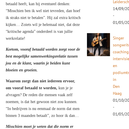
Leidersc
betaald heeft, kan hij eventueel denken:
14/09/2
“Misschien ben ik wel niet tevreden, dan hoef
-
ik straks niet te betalen”. Hij zal extra kritisch
01/05/2
kijken… Zoiets wil je helemaal niet, dat deze
“kritische agenda” onderdeel is van jullie
Singer
werkrelatie!
songwrit
Kortom, vooraf betaald worden zorgt voor de
coaching
best mogelijke samenwerkingsrelatie tussen
intervisi
jou en de klant, waarin je beiden kunt
en
bloeien en groeien.
podiumtr
in
Waarom zorgt dan niet iedereen ervoor,
Den
om vooraf betaald te worden,
kun je je
Haag
afvragen? De reden die mensen vaak zelf
01/10/2
noemen, is dat het gewoon niet zou kunnen.
-
“In bedrijven is nu eenmaal de norm dat men
01/05/2
binnen 3 maanden betaalt”, zo hoor ik dan…
Misschien moet je weten dat die norm er