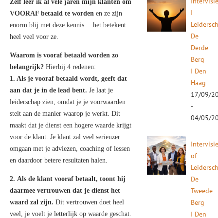
Intervisi
Zelf leer ik al vele jaren mijn klanten om
I
VOORAF betaald te worden
en ze zijn
Leidersc
enorm blij met deze kennis… het betekent
De
heel veel voor ze.
Derde
Waarom is vooraf betaald worden zo
Berg
belangrijk?
Hierbij 4 redenen:
I Den
1. Als je vooraf betaald wordt, geeft dat
Haag
aan dat je in de lead bent.
Je laat je
17/09/2
leiderschap zien, omdat je je voorwaarden
-
stelt aan de manier waarop je werkt. Dit
04/05/2
maakt dat je dienst een hogere waarde krijgt
voor de klant. Je klant zal veel serieuzer
Intervisi
omgaan met je adviezen, coaching of lessen
of
en daardoor betere resultaten halen.
Leidersc
De
2. Als de klant vooraf betaalt, toont hij
Tweede
daarmee vertrouwen dat je dienst het
Berg
waard zal zijn.
Dit vertrouwen doet heel
I Den
veel, je voelt je letterlijk op waarde geschat.