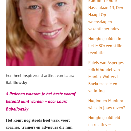
Kantoor te huur
Nassaulaan 13, Den
Haag I Op
woensdag en
vakantieperiodes
Hoogbegaafden in
het MBO: een stille
revolutie
Paleis van Asperges
- dichtbundel van
Een heel inspirerend artikel van Laura
Moniek Wolters I
Babiliowsky
Boekrecensie en
verloting
4 Redenen waarom je het beste vooraf
Huginn en Muninn:
betaald kunt worden – door Laura
wie zijn jouw raven?
Babeliowsky
Hoogbegaafdheid
Het komt nog steeds heel vaak voor:
en relaties —
coaches, trainers en adviseurs die hun