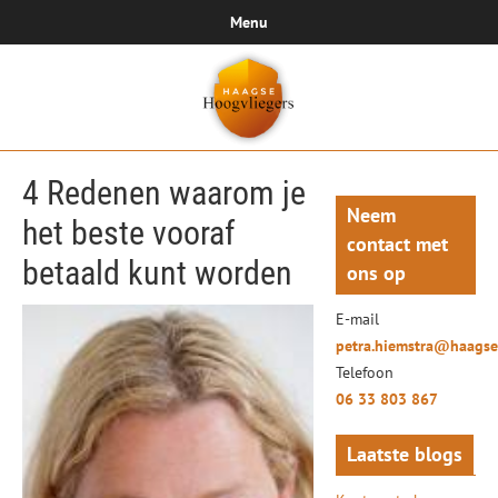
Menu
4 Redenen waarom je
Neem
het beste vooraf
contact met
betaald kunt worden
ons op
E-mail
petra.hiemstra@haagse
Telefoon
06 33 803 867
Laatste blogs