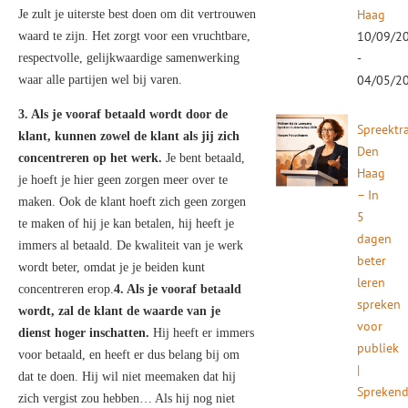
Haag
Je zult je uiterste best doen om dit vertrouwen
10/09/2
waard te zijn. Het zorgt voor een vruchtbare,
-
respectvolle, gelijkwaardige samenwerking
04/05/2
waar alle partijen wel bij varen.
3. Als je vooraf betaald wordt door de
Spreektr
klant, kunnen zowel de klant als jij zich
Den
concentreren op het werk.
Je bent betaald,
Haag
je hoeft je hier geen zorgen meer over te
– In
maken. Ook de klant hoeft zich geen zorgen
5
te maken of hij je kan betalen, hij heeft je
dagen
immers al betaald. De kwaliteit van je werk
beter
wordt beter, omdat je je beiden kunt
leren
concentreren erop.
4. Als je vooraf betaald
spreken
wordt, zal de klant de waarde van je
voor
dienst hoger inschatten.
Hij heeft er immers
publiek
voor betaald, en heeft er dus belang bij om
|
dat te doen. Hij wil niet meemaken dat hij
Spreken
zich vergist zou hebben… Als hij nog niet