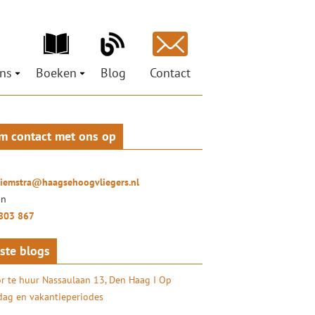
ns
Boeken
Blog
Contact
ons
Ministeries voor de Nieuwe Tijd
est
pen
Petra Hiemstra
Mag ik je grootluisteren? Vertel!
m contact met ons op
ci
 Social Return
LuisterLiefde
oor organisaties
ures
Doe het zelf – coachtraject
ionals
hiemstra@haagsehoogvliegers.nl
uisterKunst
on
803 867
ste blogs
r te huur Nassaulaan 13, Den Haag I Op
ag en vakantieperiodes