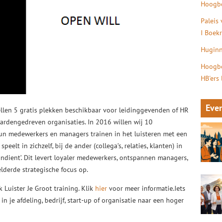
Hoogbe
Paleis
I Boek
Huginn
Hoogbe
HB'ers
Eve
ellen 5 gratis plekken beschikbaar voor leidinggevenden of HR
ardengedreven organisaties. In 2016 willen wij 10
: hun medewerkers en managers trainen in het luisteren met een
eelt in zichzelf, bij de ander (collega’s, relaties, klanten) in
andient’. Dit levert loyaler medewerkers, ontspannen managers,
lderde strategische focus op.
 Luister Je Groot training. Klik
hier
voor meer informatie.Iets
 je afdeling, bedrijf, start-up of organisatie naar een hoger