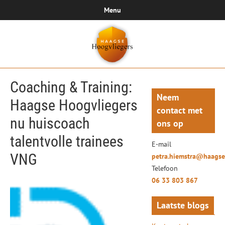
Menu
Coaching & Training:
Neem
Haagse Hoogvliegers
contact met
nu huiscoach
ons op
talentvolle trainees
E-mail
VNG
petra.hiemstra@haagse
Telefoon
06 33 803 867
Laatste blogs