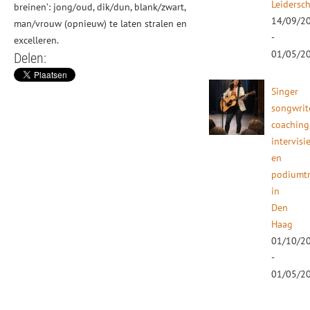
Leidersc
breinen’: jong/oud, dik/dun, blank/zwart,
14/09/2
man/vrouw (opnieuw) te laten stralen en
-
excelleren.
01/05/2
Delen:
Singer
songwrit
coaching
intervisi
en
podiumtr
in
Den
Haag
01/10/2
-
01/05/2