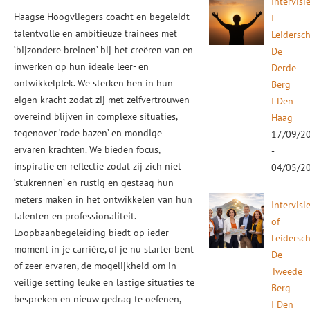
Intervisi
Haagse Hoogvliegers coacht en begeleidt
I
talentvolle en ambitieuze trainees met
Leidersc
‘bijzondere breinen’ bij het creëren van en
De
inwerken op hun ideale leer- en
Derde
ontwikkelplek. We sterken hen in hun
Berg
eigen kracht zodat zij met zelfvertrouwen
I Den
overeind blijven in complexe situaties,
Haag
tegenover ‘rode bazen’ en mondige
17/09/2
ervaren krachten. We bieden focus,
-
inspiratie en reflectie zodat zij zich niet
04/05/2
‘stukrennen’ en rustig en gestaag hun
meters maken in het ontwikkelen van hun
Intervisi
talenten en professionaliteit.
of
Loopbaanbegeleiding biedt op ieder
Leidersc
moment in je carrière, of je nu starter bent
De
of zeer ervaren, de mogelijkheid om in
Tweede
veilige setting leuke en lastige situaties te
Berg
bespreken en nieuw gedrag te oefenen,
I Den