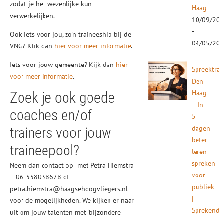
zodat je het wezenlijke kun
Haag
verwerkelijken.
10/09/2
-
Ook iets voor jou, zo’n traineeship bij de
04/05/2
VNG? Klik dan
hier voor meer informatie
.
Iets voor jouw gemeente? Kijk dan
hier
Spreektr
voor meer informatie
.
Den
Haag
Zoek je ook goede
– In
coaches en/of
5
dagen
trainers voor jouw
beter
traineepool?
leren
spreken
Neem dan contact op met Petra Hiemstra
voor
– 06-338038678 of
publiek
petra.hiemstra@haagsehoogvliegers.nl
|
voor de mogelijkheden. We kijken er naar
Spreken
uit om jouw talenten met ‘bijzondere