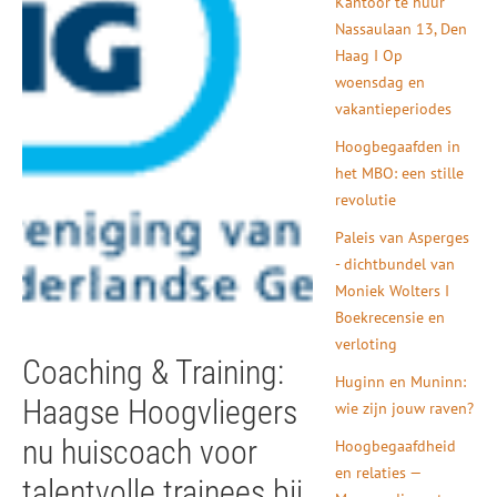
Kantoor te huur
Nassaulaan 13, Den
Haag I Op
woensdag en
vakantieperiodes
Hoogbegaafden in
het MBO: een stille
revolutie
Paleis van Asperges
- dichtbundel van
Moniek Wolters I
Boekrecensie en
verloting
Coaching & Training:
Huginn en Muninn:
Haagse Hoogvliegers
wie zijn jouw raven?
nu huiscoach voor
Hoogbegaafdheid
en relaties —
talentvolle trainees bij