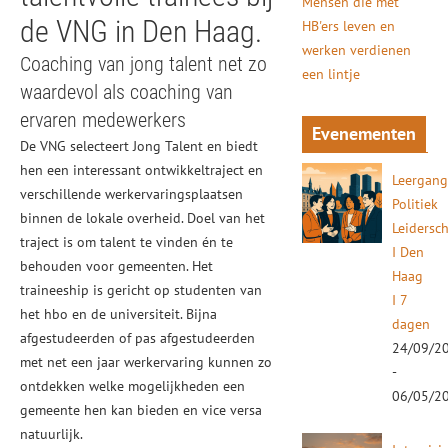
Mensen die met
de VNG in Den Haag.
HB'ers leven en
werken verdienen
Coaching van jong talent net zo
een lintje
waardevol als coaching van
ervaren medewerkers
Evenementen
De VNG selecteert Jong Talent en biedt
hen een interessant ontwikkeltraject en
Leergan
verschillende werkervaringsplaatsen
Politiek
binnen de lokale overheid. Doel van het
Leidersc
traject is om talent te vinden én te
I Den
behouden voor gemeenten. Het
Haag
traineeship is gericht op studenten van
I 7
het hbo en de universiteit. Bijna
dagen
afgestudeerden of pas afgestudeerden
24/09/2
met net een jaar werkervaring kunnen zo
-
ontdekken welke mogelijkheden een
06/05/2
gemeente hen kan bieden en vice versa
natuurlijk.