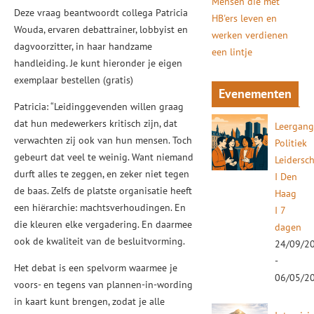
Mensen die met
Deze vraag beantwoordt collega Patricia
HB'ers leven en
Wouda, ervaren debattrainer, lobbyist en
werken verdienen
dagvoorzitter, in haar handzame
een lintje
handleiding. Je kunt hieronder je eigen
exemplaar bestellen (gratis)
Evenementen
Patricia: “Leidinggevenden willen graag
dat hun medewerkers kritisch zijn, dat
Leergan
verwachten zij ook van hun mensen. Toch
Politiek
gebeurt dat veel te weinig. Want niemand
Leidersc
durft alles te zeggen, en zeker niet tegen
I Den
de baas. Zelfs de platste organisatie heeft
Haag
een hiërarchie: machtsverhoudingen. En
I 7
die kleuren elke vergadering. En daarmee
dagen
ook de kwaliteit van de besluitvorming.
24/09/2
-
Het debat is een spelvorm waarmee je
06/05/2
voors- en tegens van plannen-in-wording
in kaart kunt brengen, zodat je alle