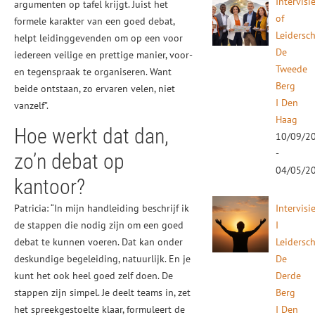
Intervisi
argumenten op tafel krijgt. Juist het
of
formele karakter van een goed debat,
Leidersc
helpt leidinggevenden om op een voor
De
iedereen veilige en prettige manier, voor-
Tweede
en tegenspraak te organiseren. Want
Berg
beide ontstaan, zo ervaren velen, niet
I Den
vanzelf”.
Haag
Hoe werkt dat dan,
10/09/2
-
zo’n debat op
04/05/2
kantoor?
Patricia: “In mijn handleiding beschrijf ik
Intervisi
de stappen die nodig zijn om een goed
I
debat te kunnen voeren. Dat kan onder
Leidersc
deskundige begeleiding, natuurlijk. En je
De
kunt het ook heel goed zelf doen. De
Derde
stappen zijn simpel. Je deelt teams in, zet
Berg
het spreekgestoelte klaar, formuleert de
I Den