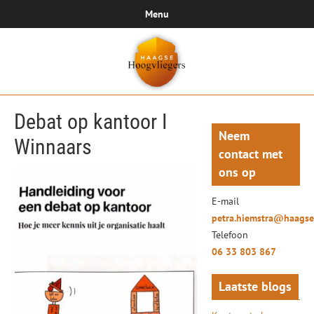
Menu
Debat op kantoor I
Neem
Winnaars
contact met
ons op
E-mail
petra.hiemstra@haagse
Telefoon
06 33 803 867
Laatste blogs