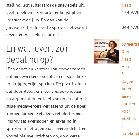
stelling, legt (uiteraard) de spelregels uit,
Haag
geeft deelnemers voorbereidingstijd en
17/09/2
instrueert de jury. En dan kan de
-
juryvoorzitter de eerste spreker het woord
04/05/2
geven en het debat starten”.
Spreektr
En wat levert zo’n
Den
debat nu op?
Haag
– In
“Een debat op kantoor kan ervoor zorgen
5
dat medewerkers, omdat ze een specifieke
dagen
rol krijgen, vrijer spreken. De praktijk leert
beter
dat door debat er meer creatieve ideeën
leren
en argumenten ter tafel komen en dat ook
spreken
stille medewerkers verrassend uit de hoek
voor
kunnen komen. Behalve veel plezier, meer
publiek
improvisatievermogen en ervaring in
|
spreken in het openbaar, leveren debatten
Spreken
vooral nieuwe inzichten op, op diverse