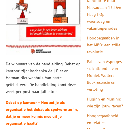
Kantoor te huur
Nassaulaan 13, Den
Haag I Op
woensdag en
vakantieperiodes
Hoogbegaafden in
het MBO: een stille
revolutie
Paleis van Asperges
De winnaars van de handleiding ‘Debat op
- dichtbundel van
kantoor’ zijn: Jaschenka Aaij-Piet en
Moniek Wolters I
Herman Nieuwenhuis. Van harte
Boekrecensie en
gefeliciteerd. De handleiding komt deze
verloting
week per post naar jullie toe!
Huginn en Muninn:
Debat op kantoor – Hoe zet je als
wie zijn jouw raven?
organisatie het debat als spelvorm zo in,
Hoogbegaafdheid
dat je er meer kennis mee uit je
en relaties —
organisatie haalt?