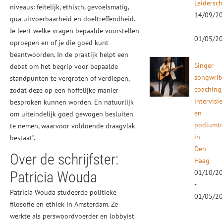
Leidersc
niveaus: feitelijk, ethisch, gevoelsmatig,
14/09/2
qua uitvoerbaarheid en doeltreffendheid.
-
Je leert welke vragen bepaalde voorstellen
01/05/2
oproepen en of je die goed kunt
beantwoorden. In de praktijk helpt een
Singer
debat om het begrip voor bepaalde
songwrit
standpunten te vergroten of verdiepen,
coaching
zodat deze op een hoffelijke manier
intervisi
besproken kunnen worden. En natuurlijk
en
om uiteindelijk goed gewogen besluiten
podiumtr
te nemen, waarvoor voldoende draagvlak
in
bestaat”.
Den
Over de schrijfster:
Haag
01/10/2
Patricia Wouda
-
Patricia Wouda studeerde politieke
01/05/2
filosofie en ethiek in Amsterdam. Ze
werkte als perswoordvoerder en lobbyist