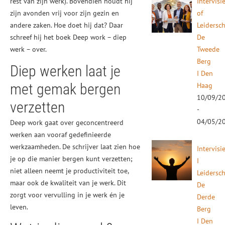
rest van zijn werk). Bovendien houdt hij
Intervisi
zijn avonden vrij voor zijn gezin en
of
andere zaken. Hoe doet hij dat? Daar
Leidersc
schreef hij het boek Deep work – diep
De
werk – over.
Tweede
Berg
Diep werken laat je
I Den
met gemak bergen
Haag
10/09/2
verzetten
-
04/05/2
Deep work gaat over geconcentreerd
werken aan vooraf gedefinieerde
werkzaamheden. De schrijver laat zien hoe
Intervisi
je op die manier bergen kunt verzetten;
I
niet alleen neemt je productiviteit toe,
Leidersc
maar ook de kwaliteit van je werk. Dit
De
zorgt voor vervulling in je werk én je
Derde
leven.
Berg
I Den