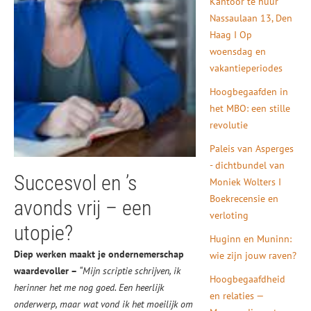
Kantoor te huur
Nassaulaan 13, Den
Haag I Op
woensdag en
vakantieperiodes
Hoogbegaafden in
het MBO: een stille
revolutie
Paleis van Asperges
- dichtbundel van
Succesvol en ’s
Moniek Wolters I
Boekrecensie en
avonds vrij – een
verloting
utopie?
Huginn en Muninn:
Diep werken maakt je ondernemerschap
wie zijn jouw raven?
waardevoller –
“Mijn scriptie schrijven, ik
Hoogbegaafdheid
herinner het me nog goed. Een heerlijk
en relaties —
onderwerp, maar wat vond ik het moeilijk om