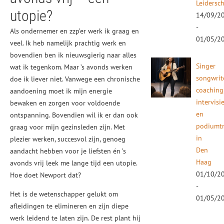
Leidersc
utopie?
14/09/2
-
Als ondernemer en zzp’er werk ik graag en
01/05/2
veel. Ik heb namelijk prachtig werk en
bovendien ben ik nieuwsgierig naar alles
Singer
wat ik tegenkom. Maar ’s avonds werken
songwrit
doe ik liever niet. Vanwege een chronische
coaching
aandoening moet ik mijn energie
intervisi
bewaken en zorgen voor voldoende
en
ontspanning. Bovendien wil ik er dan ook
podiumtr
graag voor mijn gezinsleden zijn. Met
in
plezier werken, succesvol zijn, genoeg
Den
aandacht hebben voor je liefsten én ’s
Haag
avonds vrij leek me lange tijd een utopie.
01/10/2
Hoe doet Newport dat?
-
Het is de wetenschapper gelukt om
01/05/2
afleidingen te elimineren en zijn diepe
werk leidend te laten zijn. De rest plant hij