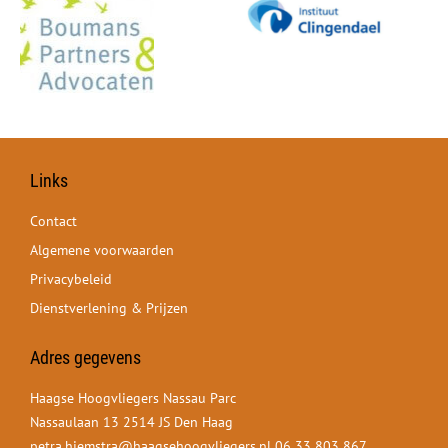
Links
Contact
Algemene voorwaarden
Privacybeleid
Dienstverlening & Prijzen
Adres gegevens
Haagse Hoogvliegers Nassau Parc
Nassaulaan 13 2514 JS Den Haag
petra.hiemstra@haagsehoogvliegers.nl
06 33 803 867