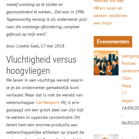
Mensen die met
mezelf urenlang op te sluiten en
HB'ers leven en
geconcentreerd te werken… Dat was in 1996.
werken verdienen
Tegenwoordig verlang ik als ondernemer juist
een lintje
naar die urenlange afzondering, compleet
gefocust op mijn werk”.
Evenementen
door Lisette Geel, 1
7
mei 2018
Leergan
Vluchtigheid versus
Politiek
hoogvliegen
Leidersc
I Den
We leven in een vluchtige wereld waarin
Haag
je je als ondernemer gemakkelijk kunt
I 7
verliezen. Maar dat is niet de wereld van
dagen
wetenschapper
Cal Newport
. Hij is erin
24/09/2
geslaagd om een groot deel van zijn tijd
-
te werken in opperste concentratie. Dit
06/05/2
levert hem een enorme productie aan
wetenschappelijke artikelen op (naast de