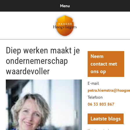
Menu
Diep werken maakt je
Neem
ondernemerschap
contact met
waardevoller
ons op
E-mail
petra.hiemstra@haagse
Telefoon
06 33 803 867
Laatste blogs