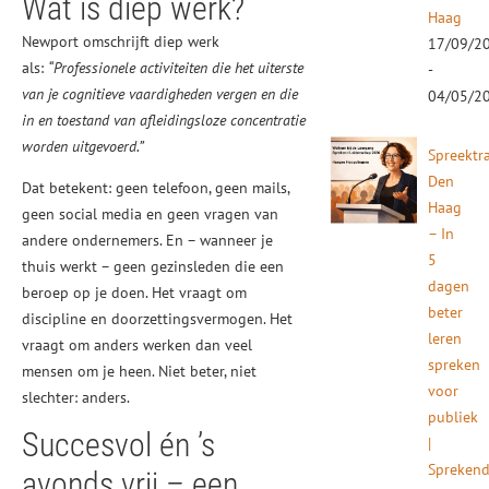
Wat is diep werk?
Haag
Newport omschrijft diep werk
17/09/2
als:
“Professionele activiteiten die het uiterste
-
van je cognitieve vaardigheden vergen en die
04/05/2
in en toestand van afleidingsloze concentratie
worden uitgevoerd.”
Spreektr
Den
Dat betekent: geen telefoon, geen mails,
Haag
geen social media en geen vragen van
– In
andere ondernemers. En – wanneer je
5
thuis werkt – geen gezinsleden die een
dagen
beroep op je doen. Het vraagt om
beter
discipline en doorzettingsvermogen. Het
leren
vraagt om anders werken dan veel
spreken
mensen om je heen. Niet beter, niet
voor
slechter: anders.
publiek
Succesvol én ’s
|
Spreken
avonds vrij – een