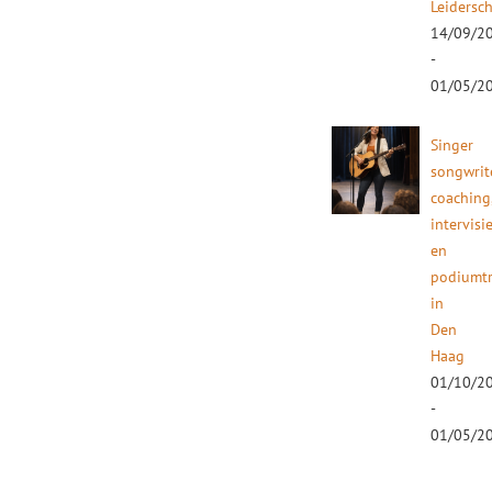
Leidersc
14/09/2
-
01/05/2
Singer
songwrit
coaching
intervisi
en
podiumtr
in
Den
Haag
01/10/2
-
01/05/2