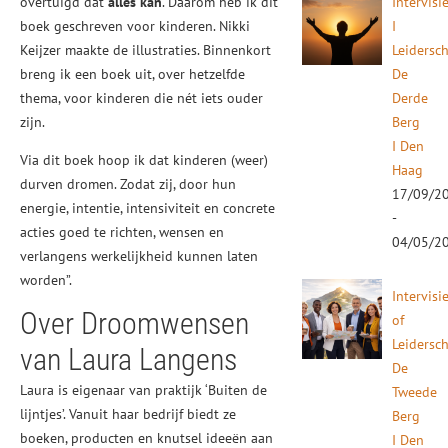
overtuigd dat
alles kan
. Daarom heb ik dit
Intervisi
boek geschreven voor kinderen. Nikki
I
Keijzer maakte de illustraties. Binnenkort
Leidersc
breng ik een boek uit, over hetzelfde
De
thema, voor kinderen die nét iets ouder
Derde
zijn.
Berg
I Den
Via dit boek hoop ik dat kinderen (weer)
Haag
durven dromen. Zodat zij, door hun
17/09/2
energie, intentie, intensiviteit en concrete
-
acties goed te richten, wensen en
04/05/2
verlangens werkelijkheid kunnen laten
worden”.
Intervisi
Over Droomwensen
of
Leidersc
van Laura Langens
De
Laura is eigenaar van praktijk ‘Buiten de
Tweede
lijntjes’. Vanuit haar bedrijf biedt ze
Berg
boeken, producten en knutsel ideeën aan
I Den