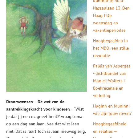
Kantoor te huur
Nassaulaan 13, Den
Haag I Op
woensdag en
vakantieperiodes
Hoogbegaafden in
het MBO: een stille
revolutie
Paleis van Asperges
- dichtbundel van
Moniek Wolters I
Boekrecensie en
verloting
Droomwensen
–
De wet van de
Huginn en Muninn:
aantrekkingskracht voor kinderen
– ‘Wist
wie zijn jouw raven?
je dat jij een magneet bent?’ vraagt oma
op een dag aan Jaan. Nee dat wist Jaan
Hoogbegaafdheid
niet. Dat is raar! Toch is Jaan nieuwsgierig.
en relaties —