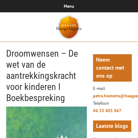
Menu
Droomwensen – De
Neem
wet van de
contact met
aantrekkingskracht
ons op
voor kinderen I
E-mail
Boekbespreking
petra.hiemstra@haagse
Telefoon
06 33 803 867
Laatste blogs