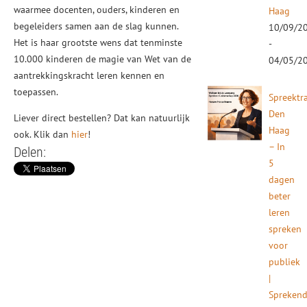
waarmee docenten, ouders, kinderen en
Haag
begeleiders samen aan de slag kunnen.
10/09/2
Het is haar grootste wens dat tenminste
-
10.000 kinderen de magie van Wet van de
04/05/2
aantrekkingskracht leren kennen en
toepassen.
Spreektr
Den
Liever direct bestellen? Dat kan natuurlijk
Haag
ook. Klik dan
hier
!
– In
Delen:
5
dagen
beter
leren
spreken
voor
publiek
|
Spreken