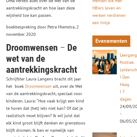
Oma vertelt alles over de wet van de
Mensen die met
aantrekkingskracht en hoe Jaan deze
HB'ers leven en
wijsheid toe kan passen.
werken verdienen
een lintje
boekbespreking door Petra Hiemstra, 2
november 2020
Evenementen
Droomwensen
–
De
Leergan
wet van de
Politiek
aantrekkingskracht
Leidersc
I Den
Schrijfster Laura Langens bracht dit jaar
Haag
het boek
Droomwensen
uit, over de Wet
I 7
van de aantrekkingskracht, speciaal voor
dagen
kinderen. Laura: “Hoe vaak krijgt een kind
24/09/2
te horen dat (het) iets niet kan? Of dat je
-
realistisch moet blijven? Ik wil juist dat
06/05/2
elk kind groot blijft denken en grenzeloos
blijft dromen. Ik ben er namelijk van