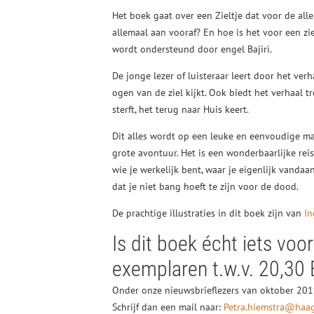
Het boek gaat over een Zieltje dat voor de all
allemaal aan vooraf? En hoe is het voor een z
wordt ondersteund door engel Bajiri.
De jonge lezer of luisteraar leert door het ver
ogen van de ziel kijkt. Ook biedt het verhaal tr
sterft, het terug naar Huis keert.
Dit alles wordt op een leuke en eenvoudige ma
grote avontuur. Het is een wonderbaarlijke rei
wie je werkelijk bent, waar je eigenlijk vanda
dat je niet bang hoeft te zijn voor de dood.
De prachtige illustraties in dit boek zijn van
In
Is dit boek écht iets voo
exemplaren t.w.v. 20,30 
Onder onze nieuwsbrieflezers van oktober 2019
Schrijf dan een mail naar:
Petra.hiemstra@haag