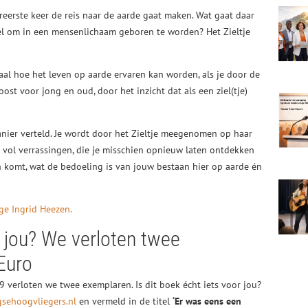
ereerste keer de reis naar de aarde gaat maken. Wat gaat daar
iel om in een mensenlichaam geboren te worden? Het Zieltje
haal hoe het leven op aarde ervaren kan worden, als je door de
oost voor jong en oud, door het inzicht dat als een ziel(tje)
nier verteld. Je wordt door het Zieltje meegenomen op haar
s vol verrassingen, die je misschien opnieuw laten ontdekken
an komt, wat de bedoeling is van jouw bestaan hier op aarde én
ge Ingrid Heezen.
r jou? We verloten twee
Euro
 verloten we twee exemplaren. Is dit boek écht iets voor jou?
sehoogvliegers.nl
en vermeld in de titel
‘Er was eens een