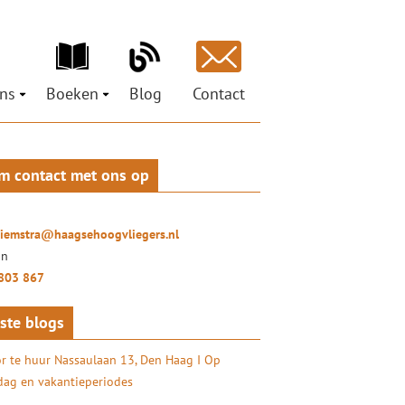
ns
Boeken
Blog
Contact
ons
Ministeries voor de Nieuwe Tijd
est
pen
Petra Hiemstra
Mag ik je grootluisteren? Vertel!
m contact met ons op
ci
 Social Return
LuisterLiefde
oor organisaties
ures
Doe het zelf – coachtraject
ionals
hiemstra@haagsehoogvliegers.nl
uisterKunst
on
803 867
ste blogs
r te huur Nassaulaan 13, Den Haag I Op
ag en vakantieperiodes