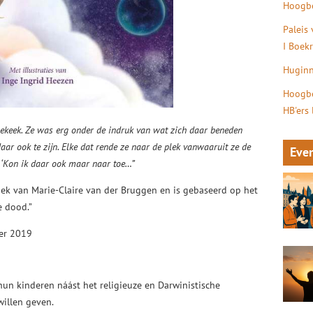
Hoogbe
Paleis
I Boek
Huginn
Hoogbe
HB'ers
 bekeek. Ze was erg onder de indruk van wat zich daar beneden
ar ook te zijn. Elke dat rende ze naar de plek vanwaaruit ze de
Eve
: ‘Kon ik daar ook maar naar toe…”
rboek van Marie-Claire van der Bruggen en is gebaseerd op het
e dood.”
ber 2019
hun kinderen náást het religieuze en Darwinistische
willen geven.