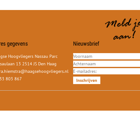
res gegevens
Nieuwsbrief
gse Hoogvliegers Nassau Parc
saulaan 13 2514 JS Den Haag
ra.hiemstra@haagsehoogvliegers.nl
33 803 867
Inschrijven