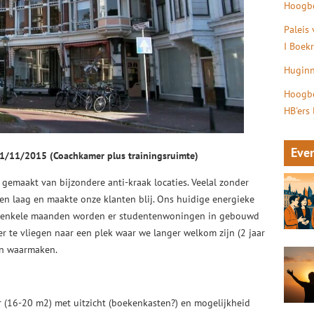
Hoogbe
Paleis
I Boek
Huginn
Hoogbe
HB'ers
Eve
 1/11/2015 (Coachkamer plus trainingsruimte)
gemaakt van bijzondere anti-kraak locaties. Veelal zonder
zen laag en maakte onze klanten blij. Ons huidige energieke
er enkele maanden worden er studentenwoningen in gebouwd
er te vliegen naar een plek waar we langer welkom zijn (2 jaar
n waarmaken.
r (16-20 m2) met uitzicht (boekenkasten?) en mogelijkheid