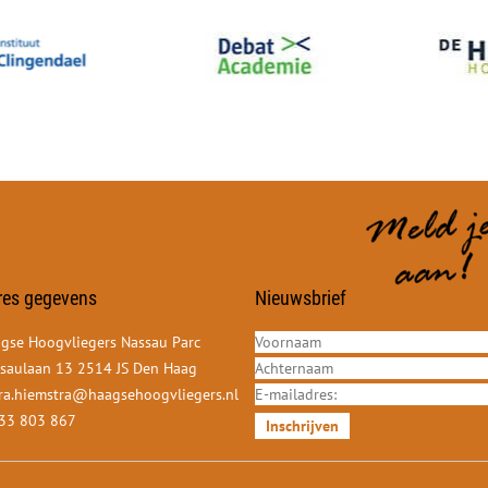
res gegevens
Nieuwsbrief
gse Hoogvliegers Nassau Parc
saulaan 13 2514 JS Den Haag
ra.hiemstra@haagsehoogvliegers.nl
33 803 867
Inschrijven