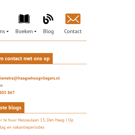
ns
Boeken
Blog
Contact
ons
Ministeries voor de Nieuwe Tijd
est
pen
Petra Hiemstra
Mag ik je grootluisteren? Vertel!
m contact met ons op
ci
 Social Return
LuisterLiefde
oor organisaties
ures
Doe het zelf – coachtraject
ionals
hiemstra@haagsehoogvliegers.nl
uisterKunst
on
803 867
ste blogs
r te huur Nassaulaan 13, Den Haag I Op
ag en vakantieperiodes