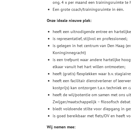
ong. 4 x per maand een trainingsruimte te 
Een grote coach/trainingsruimte in één.
Onze ideale nieuwe plek:
heeft een uitnodigende entree en hartelijk
is representatief, stijlvol en professioneel;
is gelegen in het centrum van Den Haag (er
Koninginnegracht)
is een trefpunt waar andere hartelijke hoo
elkaar vanuit het hart willen ontmoeten;
heeft (gratis) flexplekken waar b.v. stagia
heeft een facilitair dienstverlener of leerwe
kostprijs) kan ontzorgen t.a.v. techniek en c
heeft de wil/potentie om samen met ons uit 
Zwijger/maatschappelijk – filosofisch deb
biedt voldoende stilte voor diepgang in ges
is goed bereikbaar met fiets/OV en heeft v
Wij nemen mee: