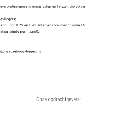
ieve ondernemers, gymnasiasten en Friezen die elkaar
gvliegers;
aand (incl. BTW en GWE-Internet voor coachruimte
EN
iningsruimte per maand).
ra@haagsehoogvliegers.nl
Onze opdrachtgevers: