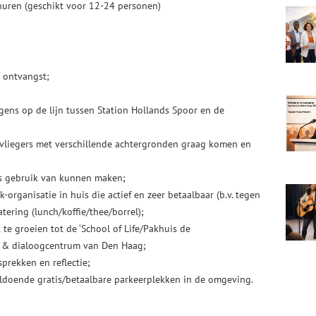
huren (geschikt voor 12-24 personen)
e ontvangst;
gens op de lijn tussen Station Hollands Spoor en de
gvliegers met verschillende achtergronden graag komen en
ires gebruik van kunnen maken;
rk-organisatie in huis die actief en zeer betaalbaar (b.v. tegen
atering (lunch/koffie/thee/borrel);
te groeien tot de ‘School of Life/Pakhuis de
at & dialoogcentrum van Den Haag;
prekken en reflectie;
oldoende gratis/betaalbare parkeerplekken in de omgeving.