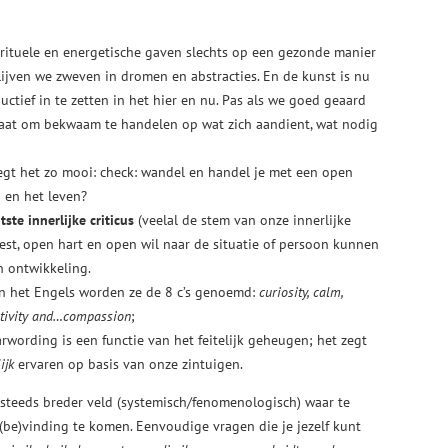
irituele en energetische gaven slechts op een gezonde manier
lijven we zweven in dromen en abstracties. En de kunst is nu
uctief in te zetten in het hier en nu. Pas als we goed geaard
 staat om bekwaam te handelen op wat zich aandient, wat nodig
egt het zo mooi: check: wandel en handel je met een open
 en het leven?
ste innerlijke criticus
(veelal de stem van onze innerlijke
t, open hart en open wil naar de situatie of persoon kunnen
n ontwikkeling.
 in het Engels worden ze de 8 c’s genoemd:
curiosity, calm,
eativity and…compassion
;
wording is een functie van het feitelijk geheugen; het zegt
ijk
ervaren op basis van onze zintuigen.
teeds breder veld (systemisch/fenomenologisch) waar te
be)vinding te komen. Eenvoudige vragen die je jezelf kunt