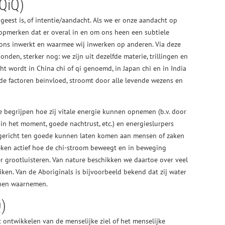
QiQ)
 geest is, of intentie/aandacht. Als we er onze aandacht op
pmerken dat er overal in en om ons heen een subtiele
 ons inwerkt en waarmee wij inwerken op anderen. Via deze
nden, sterker nog: we zijn uit dezelfde materie, trillingen en
 wordt in China chi of qi genoemd, in Japan chi en in India
de factoren beïnvloed, stroomt door alle levende wezens en
begrijpen hoe zij vitale energie kunnen opnemen (b.v. door
 in het moment, goede nachtrust, etc.) en energieslurpers
e gericht ten goede kunnen laten komen aan mensen of zaken
oeken actief hoe de chi-stroom beweegt en in beweging
der grootluisteren. Van nature beschikken we daartoe over veel
n. Van de Aboriginals is bijvoorbeeld bekend dat zij water
nnen waarnemen.
Q)
t ontwikkelen van de menselijke ziel of het menselijke