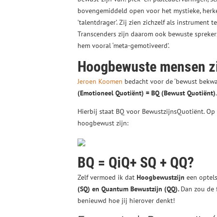
bovengemiddeld open voor het mystieke, herken
’talentdrager’. Zij zien zichzelf als instrument
Transcenders zijn daarom ook bewuste sprekers:
hem vooral ‘meta-gemotiveerd’.
Hoogbewuste mensen zij
Jeroen Koomen
bedacht voor de ‘bewust bekwa
(Emotioneel Quotiënt) = BQ (Bewust Quotiënt)
.
Hierbij staat BQ voor BewustzijnsQuotiënt. Op
hoogbewust zijn:
BQ = QiQ+ SQ + QQ?
Zelf vermoed ik dat
Hoogbewustzijn
een optel
(SQ) en Quantum Bewustzijn (QQ).
Dan zou de
benieuwd hoe jij hierover denkt!