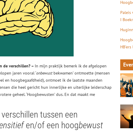
Hoogbe
Paleis
I Boek
Huginn
Hoogbe
HB'ers
Eve
n de verschillen? –
In mijn praktijk bemerk ik de afgelopen
lopen jaren vooral ‘
onbewust
bekwamen’ ontmoette (mensen
el en hoogbegaafdheid), ontmoet ik de laatste maanden
sen die heel gericht hun innerlijke en uiterlijke leiderschap
rotere geheel. ‘Hoogbewusten’ dus. En dat maakt me
e verschillen tussen een
ensitief
en/of een hoog
bewust