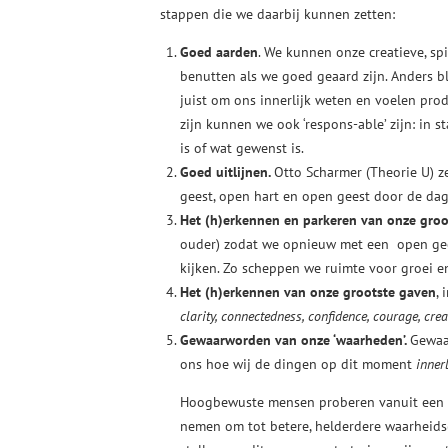
stappen die we daarbij kunnen zetten:
Goed aarden
. We kunnen onze creatieve, sp
benutten als we goed geaard zijn. Anders b
juist om ons innerlijk weten en voelen prod
zijn kunnen we ook ‘respons-able’ zijn: in
is of wat gewenst is.
Goed uitlijnen.
Otto Scharmer (Theorie U) z
geest, open hart en open geest door de dag
Het (h)erkennen en parkeren van onze groot
ouder) zodat we opnieuw met een open gees
kijken. Zo scheppen we ruimte voor groei e
Het (h)erkennen van onze grootste gaven
,
clarity, connectedness, confidence, courage, cr
Gewaarworden van onze ‘waarheden’.
Gewaar
ons hoe wij de dingen op dit moment
innerl
Hoogbewuste mensen proberen vanuit een s
nemen om tot betere, helderdere waarheids(