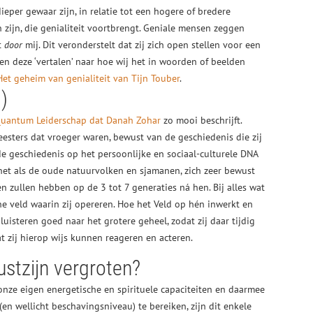
ieper gewaar zijn, in relatie tot een hogere of bredere
n zijn, die genialiteit voortbrengt. Geniale mensen zeggen
t
door
mij. Dit veronderstelt dat zij zich open stellen voor een
 en deze ‘vertalen’ naar hoe wij het in woorden of beelden
Het geheim van genialiteit van Tijn Touber
.
)
uantum Leiderschap dat Danah Zohar
zo mooi beschrijft.
eesters dat vroeger waren, bewust van de geschiedenis die zij
 geschiedenis op het persoonlijke en sociaal-culturele DNA
 net als de oude natuurvolken en sjamanen, zich zeer bewust
 zullen hebben op de 3 tot 7 generaties ná hen. Bij alles wat
che veld waarin zij opereren. Hoe het Veld op hén inwerkt en
uisteren goed naar het grotere geheel, zodat zij daar tijdig
 zij hierop wijs kunnen reageren en acteren.
stzijn vergroten?
onze eigen energetische en spirituele capaciteiten en daarmee
(en wellicht beschavingsniveau) te bereiken, zijn dit enkele