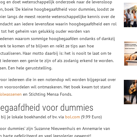
og en doet wetenschappelijk onderzoek naar de levensloop
en, boek ‘De kleine hoogbegaafdheid voor dummies, loodst ze
anier langs de meest recente wetenschappelijke kennis over de
ndacht aan iedere levensfase waarin hoogbegaafdheid een rol
ers tot het geheim van gelukkig ouder worden van
e redenen waarom sommige hoogbegaafden ondanks of dankzij
rk te komen of te blijven en reikt ze tips aan hoe
aliseren. Haar motto daarbij is: het is nooit te laat om te
t iedereen een genie te zijn of als zodanig erkend te worden.
en. Een hele geruststelling.
 voor iedereen die in een notendop wil worden bijgepraat over
gen vooroordelen wil ontmaskeren. Het boek kwam tot stand
Volwassenen
en Stichting Mensa Fonds.
gbegaafdheid voor dummies
 bij je lokale boekhandel of bv. via
bol.com
(9.99 Euro)
voor dummies’ zijn Suzanne Nieuwenhuis en Annemarie van
n harte gefeliciteerd en veel leesplezier gewenst!