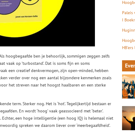
Hoogbe
Paleis
I Boek
Huginn
Hoogbe
HB'ers
Als hoogbegaafde ben je behoorlijk, sommigen zeggen zelfs
at vaak op ’turbostand’. Dat is soms fijn en soms
Eve
aak een creatief denkvermogen, zijn open-minded, hebben
ken verder over nog een aantal bijzondere kenmerken zoals
 voor het streven naar het hoogst haalbaren en een sterke
e term. Sterker nog. Het is ‘hot’. Tegelijkertijd bestaan er
gaafden. En wordt ‘hoog’ vaak geassocieerd met ‘beter’.
ers. Echter, een hoge intelligentie (een hoog IQ) is helemaal niet
genwoordig spreken we daarom liever over ‘meerbegaafdheid’.