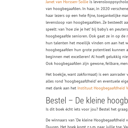
Janet van Horssen-Sollie
is levenslooppsycholo
van hoogbegaafden. In haar, in 2020 verschen
haar lezers op een hele fijne, toegankelijke m
levensloop van hoogbegaafden. Ze besteedt aa
speelt: van ‘hoe zie je het’ bij baby’s en peut
hoogbegaafde senioren. Ook gaat ze in op d
hun talenten het moeilijk vinden om aan het we
hoogbegaafden hun grote potentieel kunnen actu
beginnen met excelleren! Al hoeft gelukkig nie
Ook hoogbegaafden zijn gewone, feilbare, mens
Het boek(je, want zakformaat) is een aanrader
alles rond ‘hoogbegaafdheid’ en eventuele ei
met dank aan het
Instituut Hoogbegaafdheid 
Bestel – De kleine hoo
Is dit boek écht iets voor jou? Bestel het graag
De winnaars van ‘De kleine Hoogbegaafdheid 
Duuren. Het boek komt z.s.m. naar jullie toe. Va