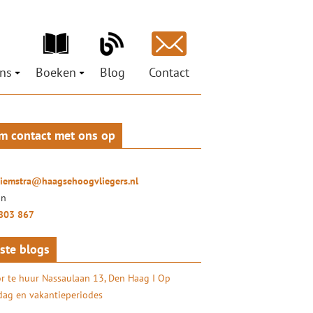
ns
Boeken
Blog
Contact
ons
Ministeries voor de Nieuwe Tijd
est
pen
Petra Hiemstra
Mag ik je grootluisteren? Vertel!
m contact met ons op
ci
 Social Return
LuisterLiefde
oor organisaties
ures
Doe het zelf – coachtraject
ionals
hiemstra@haagsehoogvliegers.nl
uisterKunst
on
803 867
ste blogs
r te huur Nassaulaan 13, Den Haag I Op
ag en vakantieperiodes