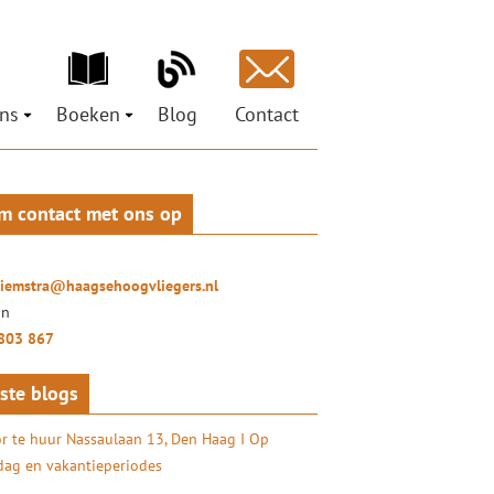
ns
Boeken
Blog
Contact
ons
Ministeries voor de Nieuwe Tijd
est
pen
Petra Hiemstra
Mag ik je grootluisteren? Vertel!
m contact met ons op
ci
 Social Return
LuisterLiefde
oor organisaties
ures
Doe het zelf – coachtraject
ionals
hiemstra@haagsehoogvliegers.nl
uisterKunst
on
803 867
ste blogs
r te huur Nassaulaan 13, Den Haag I Op
ag en vakantieperiodes