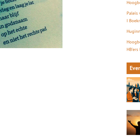
Hoogbe
Paleis
I Boek
Huginn
Hoogbe
HB'ers
Eve