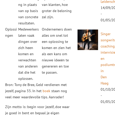
Leidersc
ng in plaats
van klanten, hoe
14/09/2
van op basis
groter de beloning
-
van concrete
zal zijn.
01/05/2
resultaten.
Oplossi
Medewerkers
Ondernemers doen
Singer
ngen
laten vaak
alles om snel tot
songwrit
dingen over
een oplossing te
coaching
zich heen
komen en zien het
intervisi
komen en
als een kans om
en
verwachten
nieuwe ideeën te
podiumtr
van anderen
genereren en toe
in
dat die het
te passen.
Den
oplossen.
Haag
Bron: Tony de Bree, Geld verdienen met
01/10/2
jezelf, pagina 33. In het
boek
staan nog
-
veel meer waardevolle tips. Aanrader!
01/05/2
Zijn motto is: begin voor jezelf, doe waar
je goed in bent en bepaal je eigen