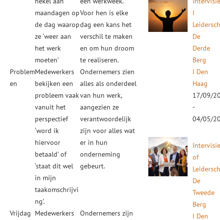
hekel aan
een werkweek.
Intervisi
maandagen op
Voor hen is elke
I
de dag waarop
dag een kans het
Leidersc
ze ‘weer aan
verschil te maken
De
het werk
en om hun droom
Derde
moeten’
te realiseren.
Berg
Problem
Medewerkers
Ondernemers zien
I Den
en
bekijken een
alles als onderdeel
Haag
probleem vaak
van hun werk,
17/09/2
vanuit het
aangezien ze
-
perspectief
verantwoordelijk
04/05/2
‘word ik
zijn voor alles wat
hiervoor
er in hun
Intervisi
betaald’ of
onderneming
of
‘staat dit wel
gebeurt.
Leidersc
in mijn
De
taakomschrijvi
Tweede
ng’.
Berg
Vrijdag
Medewerkers
Ondernemers zijn
I Den