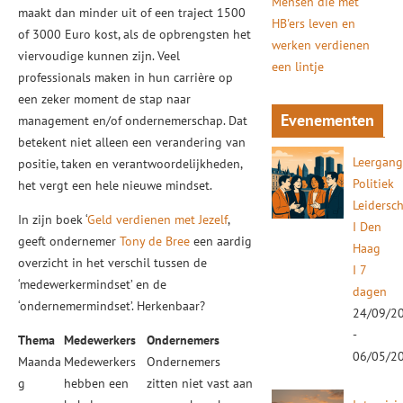
Mensen die met
maakt dan minder uit of een traject 1500
HB'ers leven en
of 3000 Euro kost, als de opbrengsten het
werken verdienen
viervoudige kunnen zijn. Veel
een lintje
professionals maken in hun carrière op
een zeker moment de stap naar
Evenementen
management en/of ondernemerschap. Dat
betekent niet alleen een verandering van
Leergan
positie, taken en verantwoordelijkheden,
Politiek
het vergt een hele nieuwe mindset.
Leidersc
In zijn boek ‘
Geld verdienen met Jezelf
,
I Den
geeft ondernemer
Tony de Bree
een aardig
Haag
overzicht in het verschil tussen de
I 7
‘medewerkermindset’ en de
dagen
‘ondernemermindset’. Herkenbaar?
24/09/2
-
Thema
Medewerkers
Ondernemers
06/05/2
Maanda
Medewerkers
Ondernemers
g
hebben een
zitten niet vast aan