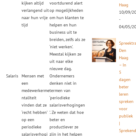
kijken altijd
voortdurend alert
Haag
verlangend uit
op mogelijkheden
10/09/2
naar hun vrije
om hun klanten te
-
tijd
helpen en hun
04/05/2
business uit te
breiden, zelfs als ze
Spreektr
‘niet werken’.
Den
Meestal kijken ze
Haag
uit naar elke
– In
nieuwe dag.
5
Salaris
Mensen met
Ondernemers
dagen
een
denken niet in
beter
medewerkerme
termen van
leren
ntaliteit
‘periodieke
spreken
vinden dat ze
salarisverhogingen
voor
‘recht hebben’
’. Ze weten dat hoe
publiek
op een
beter en
|
periodieke
productiever ze
Spreken
salarisverhogi
zijn in het helpen