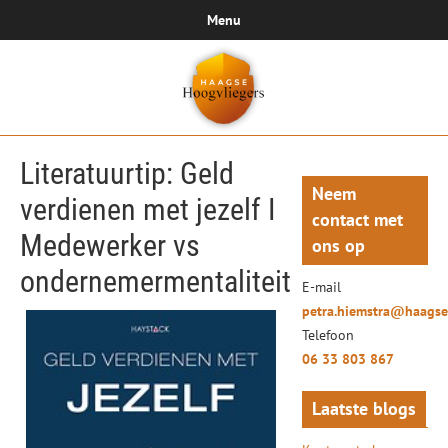
Menu
Literatuurtip: Geld
Neem
verdienen met jezelf I
contact met
Medewerker vs
ons op
ondernemermentaliteit
E-mail
petra.hiemstra@haagse
Telefoon
06 33 803 867
Laatste blogs