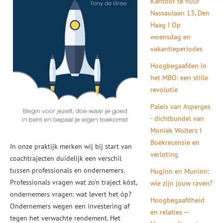
Kantoor te huur
Nassaulaan 13, Den
Haag I Op
woensdag en
vakantieperiodes
Hoogbegaafden in
het MBO: een stille
revolutie
Paleis van Asperges
- dichtbundel van
Moniek Wolters I
Boekrecensie en
In onze praktijk merken wij bij start van
verloting
coachtrajecten duidelijk een verschil
tussen professionals en ondernemers.
Huginn en Muninn:
Professionals vragen wat zo’n traject kóst,
wie zijn jouw raven?
ondernemers vragen: wat levert het óp?
Hoogbegaafdheid
Ondernemers wegen een investering af
en relaties —
tegen het verwachte rendement. Het