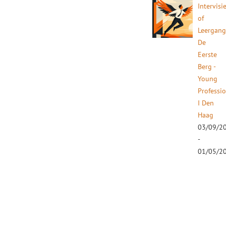
Intervisi
of
Leergan
De
Eerste
Berg -
Young
Professi
I Den
Haag
03/09/2
-
01/05/2