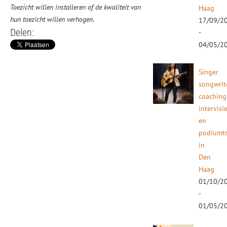
Toezicht willen installeren of de kwaliteit van
Haag
hun toezicht willen verhogen.
17/09/2
Delen:
-
04/05/2
Singer
songwrit
coaching
intervisi
en
podiumtr
in
Den
Haag
01/10/2
-
01/05/2