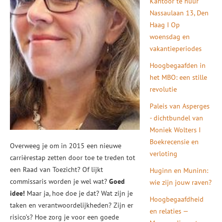
Kantoor te huur
Nassaulaan 13, Den
Haag I Op
woensdag en
vakantieperiodes
Hoogbegaafden in
het MBO: een stille
revolutie
Paleis van Asperges
- dichtbundel van
Moniek Wolters I
Boekrecensie en
Overweeg je om in 2015 een nieuwe
verloting
carrièrestap zetten door toe te treden tot
een Raad van Toezicht? Of lijkt
Huginn en Muninn:
commissaris worden je wel wat?
Goed
wie zijn jouw raven?
idee!
Maar ja, hoe doe je dat? Wat zijn je
Hoogbegaafdheid
taken en verantwoordelijkheden? Zijn er
en relaties —
risico’s? Hoe zorg je voor een goede