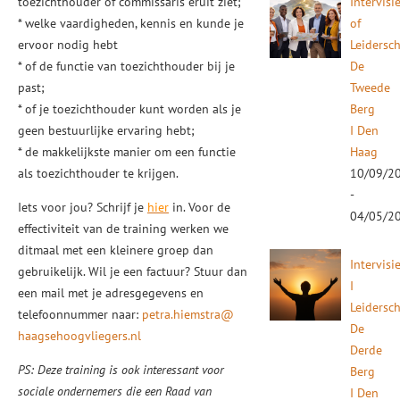
toezichthouder of commissaris eruit ziet;
Intervisi
* welke vaardigheden, kennis en kunde je
of
ervoor nodig hebt
Leidersc
* of de functie van toezichthouder bij je
De
past;
Tweede
* of je toezichthouder kunt worden als je
Berg
geen bestuurlijke ervaring hebt;
I Den
* de makkelijkste manier om een functie
Haag
als toezichthouder te krijgen.
10/09/2
-
Iets voor jou? Schrijf je
hier
in. Voor de
04/05/2
effectiviteit van de training werken we
ditmaal met een kleinere groep dan
Intervisi
gebruikelijk. Wil je een factuur? Stuur dan
I
een mail met je adresgegevens en
Leidersc
telefoonnummer naar:
petra.hiemstra@
De
haagsehoogvliegers.nl
Derde
PS: Deze training is ook interessant voor
Berg
sociale ondernemers die een Raad van
I Den