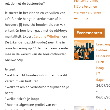
Mensen die met
relatie met de bestuurder?
HB'ers leven en
werken verdienen
Je succes in het vinden en vervullen van
een lintje
zo’n functie hangt in sterke mate af in
hoeverre jij toezicht houden als een vak
erkent én hoe je omgaat met de old-boys
Evenementen
mentaliteit. Expert
Caroline Wijntjes
(van
De Erkende Toezichthouder) neemt je in
Leergan
onze lancering op 11 februari aanstaande
Politiek
mee in de wereld van de Toezichthouder
Leidersc
Nieuwe Stijl.
I Den
Haag
Je leert:
I 7
* wat toezicht houden inhoudt en hoe dit
dagen
verschilt van besturen
24/09/2
* welke taken en verantwoordelijkheden je
-
hebt;
06/05/2
* welke risico’s je loopt
* hoe het algemene profiel van een