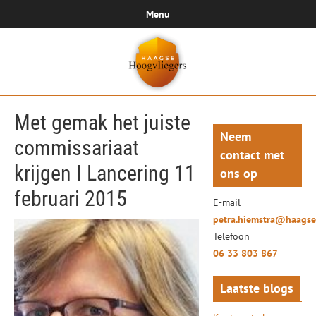
Menu
Met gemak het juiste
Neem
commissariaat
contact met
krijgen I Lancering 11
ons op
februari 2015
E-mail
petra.hiemstra@haagse
Telefoon
06 33 803 867
Laatste blogs