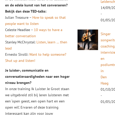
Leidersc
en de edele kunst van het converseren?
14/09/2
Bekijk dan deze TED-talks:
-
Julian Treasure –
How to speak so that
01/05/2
people want to listen
Celeste Headlee –
10 ways to have a
Singer
better conversation
songwrit
Stanley McChrystal:
Listen, learn … then
coaching
lead
intervisi
Ernesto Sirolli:
Want to help someone?
en
Shut up and listen!
podiumtr
Je luister-, communicatie en
in
conversatievaardigheden naar een hoger
Den
niveau brengen?
Haag
In onze training Ik Luister Je Groot staan
01/10/2
we uitgebreid stil bij leren luisteren met
-
een ‘open geest, een open hart en een
01/05/2
open wil’. Ervaren of deze training
interessant kan zijn voor jouw