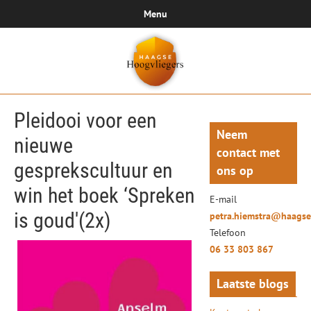
Menu
Pleidooi voor een
Neem
nieuwe
contact met
gesprekscultuur en
ons op
win het boek ‘Spreken
E-mail
is goud'(2x)
petra.hiemstra@haagse
Telefoon
06 33 803 867
Laatste blogs