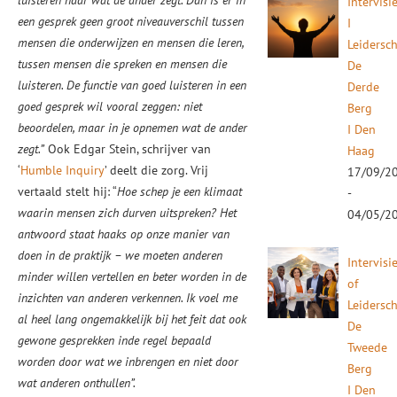
luisteren naar wat de ander zegt. Dan is er in
Intervisi
een gesprek geen groot niveauverschil tussen
I
mensen die onderwijzen en mensen die leren,
Leidersc
tussen mensen die spreken en mensen die
De
luisteren. De functie van goed luisteren in een
Derde
goed gesprek wil vooral zeggen: niet
Berg
beoordelen, maar in je opnemen wat de ander
I Den
zegt.”
Ook Edgar Stein, schrijver van
Haag
‘
Humble Inquiry
’ deelt die zorg. Vrij
17/09/2
vertaald stelt hij: “
Hoe schep je een klimaat
-
waarin mensen zich durven uitspreken? Het
04/05/2
antwoord staat haaks op onze manier van
doen in de praktijk – we moeten anderen
Intervisi
minder willen vertellen en beter worden in de
of
inzichten van anderen verkennen. Ik voel me
Leidersc
al heel lang ongemakkelijk bij het feit dat ook
De
gewone gesprekken inde regel bepaald
Tweede
worden door wat we inbrengen en niet door
Berg
wat anderen onthullen”.
I Den