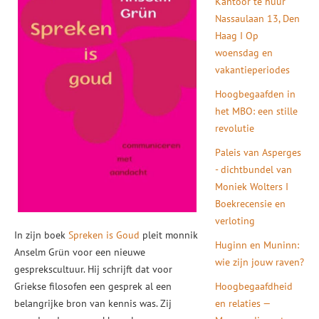
Kantoor te huur
Nassaulaan 13, Den
Haag I Op
woensdag en
vakantieperiodes
Hoogbegaafden in
het MBO: een stille
revolutie
Paleis van Asperges
- dichtbundel van
Moniek Wolters I
Boekrecensie en
verloting
In zijn boek
Spreken is Goud
pleit monnik
Huginn en Muninn:
Anselm Grün voor een nieuwe
wie zijn jouw raven?
gesprekscultuur. Hij schrijft dat voor
Griekse filosofen een gesprek al een
Hoogbegaafdheid
belangrijke bron van kennis was. Zij
en relaties —