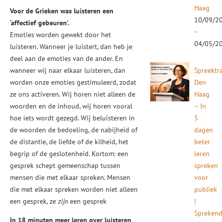
Haag
Voor de Grieken was luisteren een
10/09/2
‘affectief gebeuren’.
-
Emoties worden gewekt door het
04/05/2
luisteren. Wanneer je luistert, dan heb je
deel aan de emoties van de ander. En
wanneer wij naar elkaar luisteren, dan
Spreektr
worden onze emoties gestimuleerd, zodat
Den
ze ons activeren. Wij horen niet alleen de
Haag
woorden en de inhoud, wij horen vooral
– In
hoe iets wordt gezegd. Wij beluisteren in
5
de woorden de bedoeling, de nabijheid of
dagen
de distantie, de liefde of de kilheid, het
beter
begrip of de geslotenheid. Kortom: een
leren
gesprek schept gemeenschap tussen
spreken
mensen die met elkaar spreken. Mensen
voor
die met elkaar spreken worden niet alleen
publiek
een gesprek, ze
zijn
een gesprek
|
Spreken
In 18 minuten meer leren over luisteren