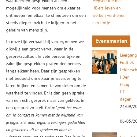
waardeerden gesprekken als een
Mensen die met
mogelijkheid voor mensen om elkaar te
HB'ers leven en
ontmoeten en elkaar te stimuleren om een
werken verdienen
steeds dieper inzicht te krijgen in het
een lintje
geheim van mens-zijn.
Evenementen
In onze tijd verhaalt hij verder, nemen we
dikwijls een groot verval waar in de
Leergan
gesprekscultuur. In vele persoonlijke en
Politiek
zakelijke gesprekken praten deelnemers
Leidersc
langs elkaar heen. Daar zijn gesprekken
I Den
niet bedoeld om elkaar je waardering te
Haag
laten blijken en samen te worstelen om de
I 7
waarheid te vinden. Er is dan geen sprake
dagen
van een echt gesprek maar van geklets. In
24/09/2
een gesprek zo stelt Grün: “
gaat het erom
-
om in contact te komen met de wijsheid van
06/05/2
je eigen ziel door eigen ervaringen, gedachten
en gevoelens uit te spreken en door te