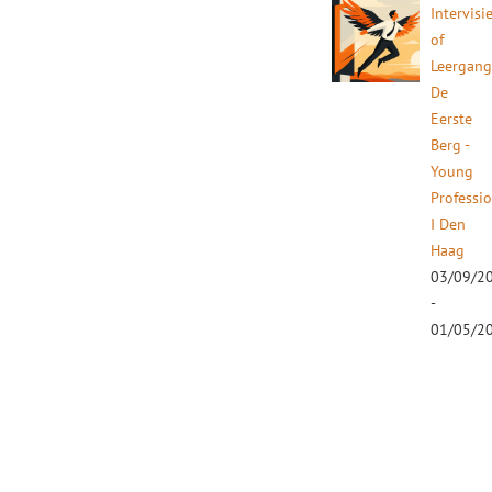
Intervisi
of
Leergan
De
Eerste
Berg -
Young
Professi
I Den
Haag
03/09/2
-
01/05/2