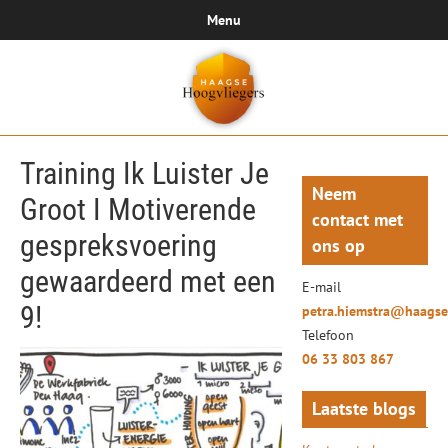
Menu
Training Ik Luister Je
Neem
Groot I Motiverende
contact met
gespreksvoering
ons op
gewaardeerd met een
E-mail
9!
petra.hiemstra@haagse
Telefoon
06 33 803 867
Laatste blogs