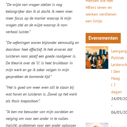
Mensen die met
“De wijze van vragen stellen is nog
HB'ers leven en
belangrijker dan ik al dacht. Ik neem mee:
werken verdienen
meer focus op de manier waarop ik mijn
een lintje
vragen stel en de wijze waarop ik non-
verbaal luister.”
Evenementen
“De oefeningen waren bijzonder eenvoudig en
daardoor heel effectief. Ik heb ervaren dat
Leergan
luisteren naar jezelf een goede raadgever is.
Politiek
De theorie over de ‘U’. is heel bruikbaar in
Leidersc
mijn werk en ga ik zeker volgen in mijn
I Den
gesprekken de komende tijd.”
Haag
I 7
“Het is goed om weer even stil te staan bij
dagen
wat horen en luisteren is. Zowel op het werk
24/09/2
als thuis toepasbaar”.
-
“Ik ben me bewuster van mijn oordelen en
06/05/2
neiging om voor een ander in te vullen.
Inzicht: problemen voor een ander oplossen