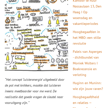
Kantoor te huur
Nassaulaan 13, Den
Haag I Op
woensdag en
vakantieperiodes
Hoogbegaafden in
het MBO: een stille
revolutie
Paleis van Asperges
- dichtbundel van
Moniek Wolters I
Boekrecensie en
verloting
“Het concept ‘luisterenergie’ uitgebeeld door
Huginn en Muninn:
de pot met knikkers, maakte dat luisteren
wie zijn jouw raven?
ineens meetbaarder voor me werd. De
realisatie dat goede vragen de sleutel naar
Hoogbegaafdheid
vooruitgang zijn. “
en relaties —