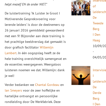
Intervisi
helpt mezelf EN de ander NIET.”
of
Leidersc
De luistertraining ‘Ik Luister Je Groot I
De
Motiverende Gespreksvoering voor
Tweede
lerende leiders’ is door de deelnemers op
Berg
26 januari 2016 gemiddeld gewaardeerd
I Den
met een 9!
Bijzonder aan deze training is
Haag
het prachtige beeldverslag dat gemaakt is
10/09/2
door grafisch facilitator
Willemijn
-
Lambert
. In één oogopslag heeft ze de
04/05/2
hele training overzichtelijk samengevat en
de essenties weergegeven. Weergaloos
luisteren noemen we dat. Willemijn: dank
Intervisi
je wel!
I
Leidersc
Verder bedanken we
Chantal Gordeau
en
De
Ian Smeyers
voor de zeer hoffelijke en
Derde
hartelijke ontvangst en persoonlijke
Berg
rondleiding door De Werkfabriek. Deze
I Den