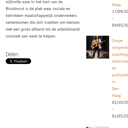
stijlvolle oase in het hart van de
Haag
Binckhorst is dé plek waar sociale en
17/09/2
betrokken maatschappelijk ondernemers
-
samenkomen die zich inzetten om mensen
04/05/2
met een grote afstand tot de arbeidsmarkt
concreet aan werk te helpen.
Singer
songwrit
Delen:
coaching
intervisi
en
podiumtr
in
Den
Haag
01/10/2
-
01/05/2