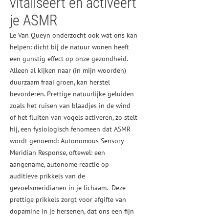
vitaliseert en activeert
je ASMR
Le Van Queyn onderzocht ook wat ons kan
helpen: dicht bij de natuur wonen heeft
een gunstig effect op onze gezondheid.
Alleen al kijken naar (in mijn woorden)
duurzaam fraai groen, kan herstel
bevorderen. Prettige natuurlijke geluiden
zoals het ruisen van blaadjes in de wind
of het fluiten van vogels activeren, zo stelt
hij, een fysiologisch fenomeen dat ASMR
wordt genoemd: Autonomous Sensory
Meridian Response, oftewel: een
aangename, autonome reactie op
auditieve prikkels van de
gevoelsmeridianen in je lichaam. Deze
prettige prikkels zorgt voor afgifte van
dopamine in je hersenen, dat ons een fijn