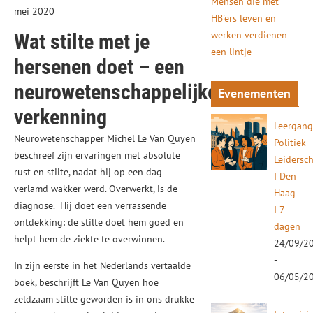
Mensen die met
mei 2020
HB'ers leven en
werken verdienen
Wat stilte met je
een lintje
hersenen doet
– een
neurowetenschappelijke
Evenementen
verkenning
Leergan
Neurowetenschapper Michel Le Van Quyen
Politiek
beschreef zijn ervaringen met absolute
Leidersc
rust en stilte, nadat hij op een dag
I Den
verlamd wakker werd. Overwerkt, is de
Haag
diagnose. Hij doet een verrassende
I 7
ontdekking: de stilte doet hem goed en
dagen
helpt hem de ziekte te overwinnen.
24/09/2
-
In zijn eerste in het Nederlands vertaalde
06/05/2
boek, beschrijft Le Van Quyen hoe
zeldzaam stilte geworden is in ons drukke