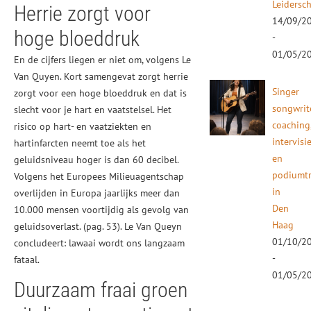
Leidersc
Herrie zorgt voor
14/09/2
hoge bloeddruk
-
01/05/2
En de cijfers liegen er niet om, volgens Le
Van Quyen. Kort samengevat zorgt herrie
Singer
zorgt voor een hoge bloeddruk en dat is
songwrit
slecht voor je hart en vaatstelsel. Het
coaching
risico op hart- en vaatziekten en
intervisi
hartinfarcten neemt toe als het
en
geluidsniveau hoger is dan 60 decibel.
podiumtr
Volgens het Europees Milieuagentschap
in
overlijden in Europa jaarlijks meer dan
Den
10.000 mensen voortijdig als gevolg van
Haag
geluidsoverlast. (pag. 53). Le Van Queyn
01/10/2
concludeert: lawaai wordt ons langzaam
-
fataal.
01/05/2
Duurzaam fraai groen