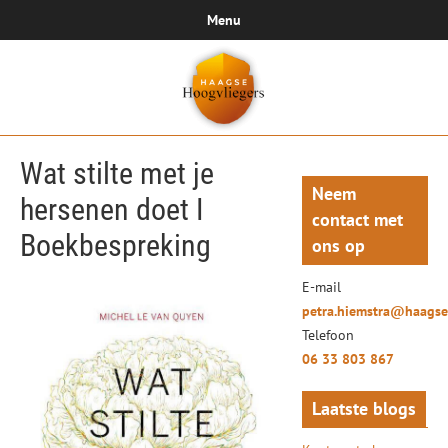
Menu
Wat stilte met je
Neem
hersenen doet I
contact met
Boekbespreking
ons op
E-mail
petra.hiemstra@haagse
Telefoon
06 33 803 867
Laatste blogs