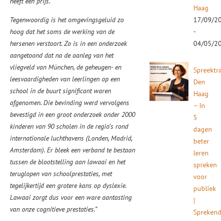
heeft een prijs.
Haag
Tegenwoordig is het omgevingsgeluid zo
17/09/2
hoog dat het soms de werking van de
-
hersenen verstoort. Zo is in een onderzoek
04/05/2
aangetoond dat na de aanleg van het
vliegveld van München, de geheugen- en
Spreektr
leesvaardigheden van leerlingen op een
Den
school in de buurt significant waren
Haag
afgenomen. Die bevinding werd vervolgens
– In
bevestigd in een groot onderzoek onder 2000
5
kinderen van 90 scholen in de regio’s rond
dagen
internationale luchthavens (Londen, Madrid,
beter
Amsterdam). Er bleek een verband te bestaan
leren
tussen de blootstelling aan lawaai en het
spreken
teruglopen van schoolprestaties, met
voor
tegelijkertijd een grotere kans op dyslexie.
publiek
Lawaai zorgt dus voor een ware aantasting
|
van onze cognitieve prestaties.”
Spreken