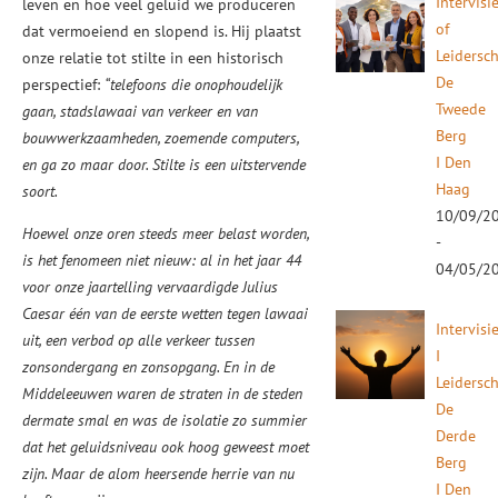
Intervisi
leven en hoe veel geluid we produceren
of
dat vermoeiend en slopend is. Hij plaatst
Leidersc
onze relatie tot stilte in een historisch
De
perspectief:
“telefoons die onophoudelijk
Tweede
gaan, stadslawaai van verkeer en van
Berg
bouwwerkzaamheden, zoemende computers,
I Den
en ga zo maar door. Stilte is een uitstervende
Haag
soort.
10/09/2
Hoewel onze oren steeds meer belast worden,
-
is het fenomeen niet nieuw: al in het jaar 44
04/05/2
voor onze jaartelling vervaardigde Julius
Caesar één van de eerste wetten tegen lawaai
Intervisi
uit, een verbod op alle verkeer tussen
I
zonsondergang en zonsopgang. En in de
Leidersc
Middeleeuwen waren de straten in de steden
De
dermate smal en was de isolatie zo summier
Derde
dat het geluidsniveau ook hoog geweest moet
Berg
zijn. Maar de alom heersende herrie van nu
I Den