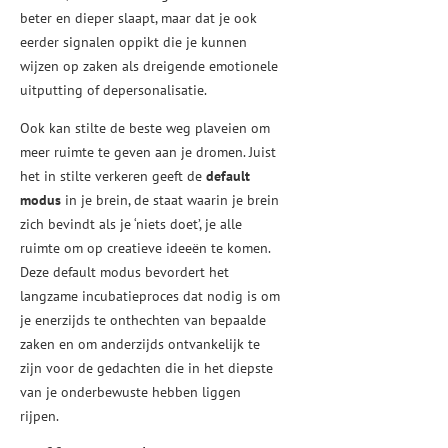
beter en dieper slaapt, maar dat je ook
eerder signalen oppikt die je kunnen
wijzen op zaken als dreigende emotionele
uitputting of depersonalisatie.
Ook kan stilte de beste weg plaveien om
meer ruimte te geven aan je dromen. Juist
het in stilte verkeren geeft de
default
modus
in je brein, de staat waarin je brein
zich bevindt als je ‘niets doet’, je alle
ruimte om op creatieve ideeën te komen.
Deze default modus bevordert het
langzame incubatieproces dat nodig is om
je enerzijds te onthechten van bepaalde
zaken en om anderzijds ontvankelijk te
zijn voor de gedachten die in het diepste
van je onderbewuste hebben liggen
rijpen.