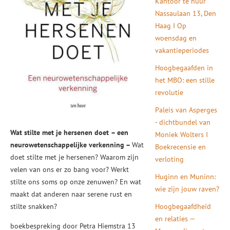
Kantoor te huur
Nassaulaan 13, Den
Haag I Op
woensdag en
vakantieperiodes
Hoogbegaafden in
het MBO: een stille
revolutie
Paleis van Asperges
- dichtbundel van
Wat stilte met je hersenen doet
– een
Moniek Wolters I
neurowetenschappelijke verkenning –
Wat
Boekrecensie en
doet stilte met je hersenen? Waarom zijn
verloting
velen van ons er zo bang voor? Werkt
Huginn en Muninn:
stilte ons soms op onze zenuwen? En wat
wie zijn jouw raven?
maakt dat anderen naar serene rust en
stilte snakken?
Hoogbegaafdheid
en relaties —
boekbespreking door Petra Hiemstra 13