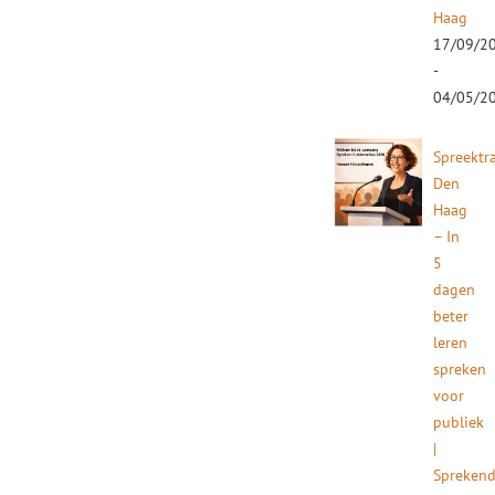
Haag
17/09/2
-
04/05/2
Spreektr
Den
Haag
– In
5
dagen
beter
leren
spreken
voor
publiek
|
Spreken