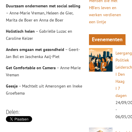
Mensen die met
Duurzaam ondernemen met social selling
HB'ers leven en
– Anne-Marie Vreman, Heleen de Gier,
werken verdienen
Marita de Boer en Anna de Boer
een lintje
Holistisch helen
– Gabriëlle Luzac en
Caroline Keizer
Evenementen
Anders omgaan met gezondheid
– Geert-
Leergan
Jan Bol en Jaschenka Aaij-Piet
Politiek
Leidersc
Get Comfortable on Camera
– Anne-Marie
I Den
Vreman
Haag
Geesje
– Machtelt uit Amerongen en Ineke
I 7
Groefsema
dagen
24/09/2
-
Delen:
06/05/2