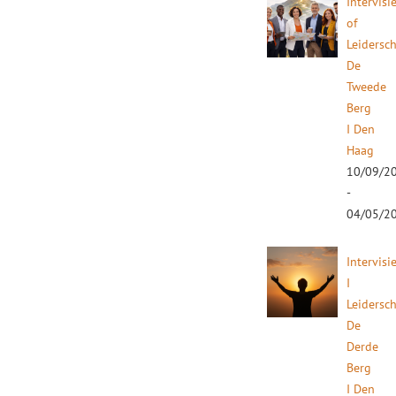
Intervisi
of
Leidersc
De
Tweede
Berg
I Den
Haag
10/09/2
-
04/05/2
Intervisi
I
Leidersc
De
Derde
Berg
I Den