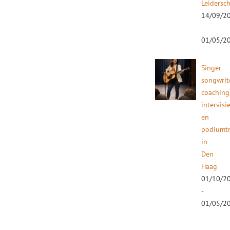
Leidersc
14/09/2
-
01/05/2
Singer
songwrit
coaching
intervisi
en
podiumtr
in
Den
Haag
01/10/2
-
01/05/2