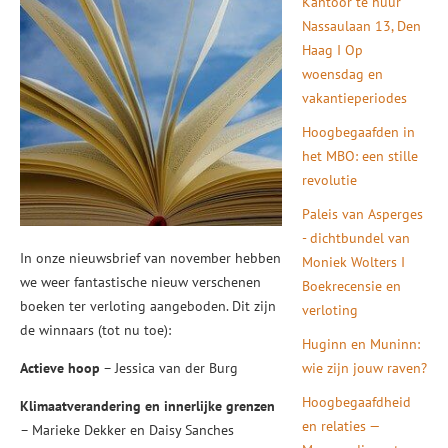
Kantoor te huur
Nassaulaan 13, Den
Haag I Op
woensdag en
vakantieperiodes
Hoogbegaafden in
het MBO: een stille
revolutie
Paleis van Asperges
- dichtbundel van
In onze nieuwsbrief van november hebben
Moniek Wolters I
we weer fantastische nieuw verschenen
Boekrecensie en
boeken ter verloting aangeboden. Dit zijn
verloting
de winnaars (tot nu toe):
Huginn en Muninn:
Actieve hoop
– Jessica van der Burg
wie zijn jouw raven?
Hoogbegaafdheid
Klimaatverandering en innerlijke grenzen
en relaties —
– Marieke Dekker en Daisy Sanches