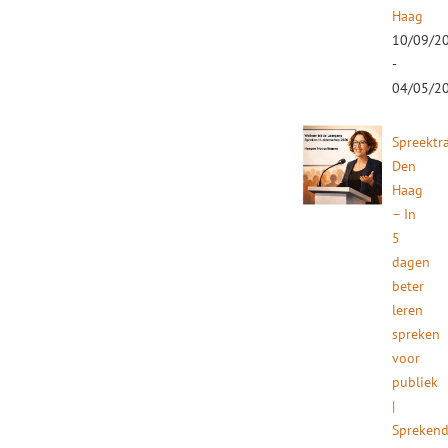
Haag
10/09/2
-
04/05/2
Spreektr
Den
Haag
– In
5
dagen
beter
leren
spreken
voor
publiek
|
Spreken