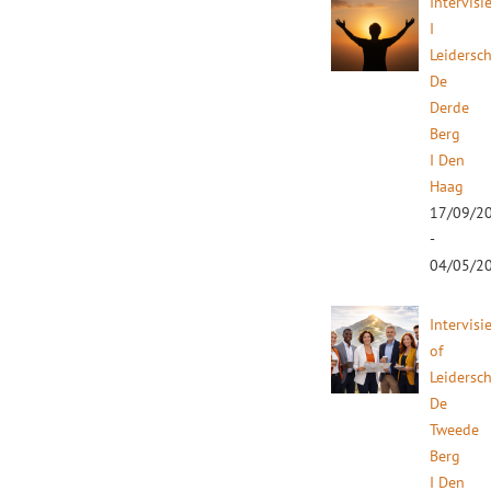
Intervisi
I
Leidersc
De
Derde
Berg
I Den
Haag
17/09/2
-
04/05/2
Intervisi
of
Leidersc
De
Tweede
Berg
I Den