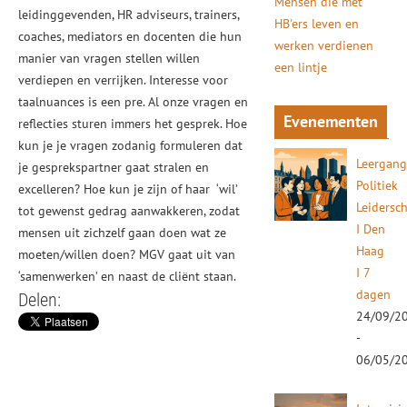
Mensen die met
leidinggevenden, HR adviseurs, trainers,
HB'ers leven en
coaches, mediators en docenten die hun
werken verdienen
manier van vragen stellen willen
een lintje
verdiepen en verrijken. Interesse voor
taalnuances is een pre. Al onze vragen en
Evenementen
reflecties sturen immers het gesprek. Hoe
kun je je vragen zodanig formuleren dat
Leergan
je gesprekspartner gaat stralen en
Politiek
excelleren? Hoe kun je zijn of haar ‘wil’
Leidersc
tot gewenst gedrag aanwakkeren, zodat
I Den
mensen uit zichzelf gaan doen wat ze
Haag
moeten/willen doen? MGV gaat uit van
I 7
‘samenwerken’ en naast de cliënt staan.
dagen
Delen:
24/09/2
-
06/05/2