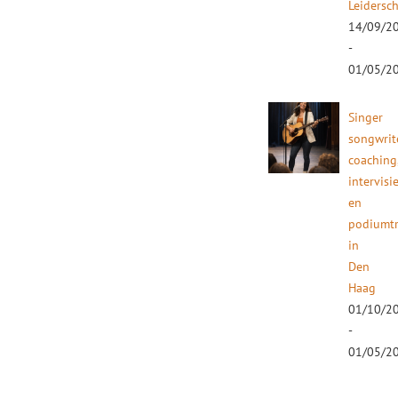
Leidersc
14/09/2
-
01/05/2
Singer
songwrit
coaching
intervisi
en
podiumtr
in
Den
Haag
01/10/2
-
01/05/2