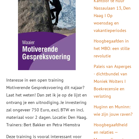
Kantoor te huur
Nassaulaan 13, Den
Haag I Op
woensdag en
vakantieperiodes
Hoogbegaafden in
het MBO: een stille
revolutie
Paleis van Asperges
- dichtbundel van
Interesse in een open training
Moniek Wolters I
Motiverende Gespreksvoering dit najaar?
Boekrecensie en
Laat het weten! Dan zet ik je op de lijst en
verloting
ontvang je een uitnodiging. Je investering
Huginn en Muninn:
zal ongeveer 750 Euro, excl. BTW en incl.
wie zijn jouw raven?
materiaal voor 2 dagen. Locatie: Den Haag.
Trainers: Bert Bakker en Petra Hiemstra
Hoogbegaafdheid
en relaties —
Deze training is vooral interessant voor