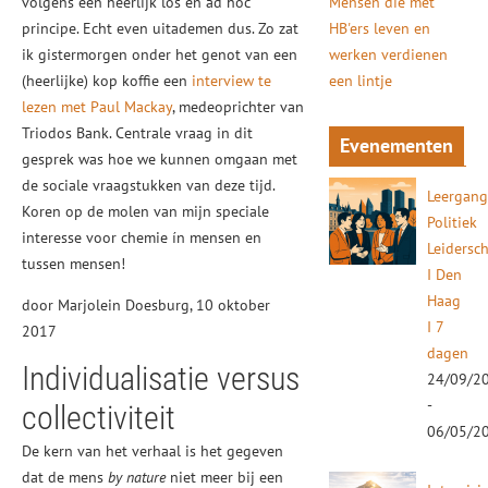
volgens een heerlijk los en ad hoc
Mensen die met
principe. Echt even uitademen dus. Zo zat
HB'ers leven en
ik gistermorgen onder het genot van een
werken verdienen
(heerlijke) kop koffie een
interview te
een lintje
lezen met Paul Mackay
, medeoprichter van
Triodos Bank. Centrale vraag in dit
Evenementen
gesprek was hoe we kunnen omgaan met
de sociale vraagstukken van deze tijd.
Leergan
Koren op de molen van mijn speciale
Politiek
interesse voor chemie ín mensen en
Leidersc
tussen mensen!
I Den
Haag
door Marjolein Doesburg, 10 oktober
I 7
2017
dagen
Individualisatie versus
24/09/2
-
collectiviteit
06/05/2
De kern van het verhaal is het gegeven
dat de mens
by nature
niet meer bij een