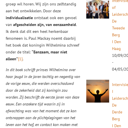
Intervisi
groep wil horen. Wij zijn ons zelfstandig
of
aan het ontwikkelen. Door deze
Leidersc
individualisatie
ontstaat ook een gevoel
De
van
afgescheiden zijn, van eenzaamheid
.
Tweede
Ik denk dat dit een heel herkenbaar
Berg
fenomeen is. Paul Mackay noemt daarbij
I Den
het boek dat koningin Wilhelmina schreef
Haag
onder de titel:
“Eenzaam, maar niet
10/09/2
alleen”
[1]
.
-
04/05/2
In dit boek schrijft prinses Wilhelmina over
haar jeugd in de jaren tachtig en negentig van
de vorige eeuw, die werden overschaduwd
Intervisi
door de zekerheid dat zij koningin zou
I
worden. Zij beschrijft de eerste jaren van deze
Leidersc
eeuw. Een onzekere tijd waarin zij in
De
afwachting was van het moment dat ze kon
Derde
ontsnappen aan de plichtplegingen van het
Berg
leven aan het hof, en contact kon maken met
I Den