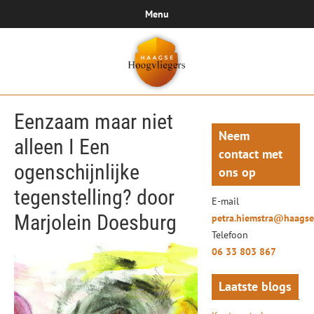
Menu
Eenzaam maar niet
Neem
alleen I Een
contact met
ogenschijnlijke
ons op
tegenstelling? door
E-mail
Marjolein Doesburg
petra.hiemstra@haagse
Telefoon
06 33 803 867
Laatste blogs