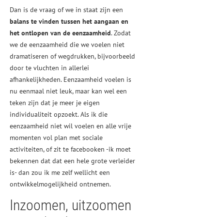
Dan is de vraag of we in staat zijn een
balans te vinden tussen het aangaan en
het ontlopen van de eenzaamheid
. Zodat
we de eenzaamheid die we voelen niet
dramatiseren of wegdrukken, bijvoorbeeld
door te vluchten in allerlei
afhankelijkheden. Eenzaamheid voelen is
nu eenmaal niet leuk, maar kan wel een
teken zijn dat je meer je eigen
individualiteit opzoekt. Als ik die
eenzaamheid niet wil voelen en alle vrije
momenten vol plan met sociale
activiteiten, of zit te facebooken -ik moet
bekennen dat dat een hele grote verleider
is- dan zou ik me zelf wellicht een
ontwikkelmogelijkheid ontnemen.
Inzoomen, uitzoomen