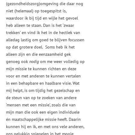
(gezondheidszorg)omgeving die daar nog
niet (helemaal) op toegespitst is,
waardoor ik bij tijd en wijle het gevoel
heb alleen te staan. Dan is het ‘zwaar
trekken’ en vind ik het in de hectiek van
alledag lastig om goed te blijven focussen
op dat grotere doel. Soms heb ik het
alleen zijn en die eenzaamheid gek
genoeg ook
nodig
om me weer volledig op
mijn missie te kunnen richten en deze
voor en met anderen te kunnen vertalen
in een behapbare en haalbare visie. Wat
mij helpt, is om tijdig het gezelschap en
de steun van op te zoeken van andere
‘mensen met een missie’, zoals die van
mijn man die ook een eigen individuele
én maatschappelijke missie heeft. Daarin
kunnen hij en ik, en met ons vele anderen,
ons gelukkig spiegelen in het mooie