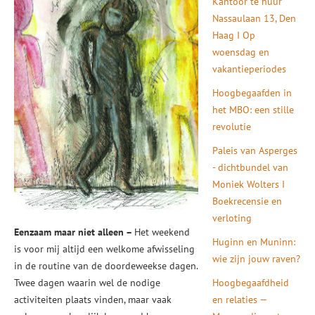
Kantoor te huur
Nassaulaan 13, Den
Haag I Op
woensdag en
vakantieperiodes
Hoogbegaafden in
het MBO: een stille
revolutie
Paleis van Asperges
- dichtbundel van
Moniek Wolters I
Boekrecensie en
verloting
Eenzaam maar niet alleen –
Het weekend
Huginn en Muninn:
is voor mij altijd een welkome afwisseling
wie zijn jouw raven?
in de routine van de doordeweekse dagen.
Twee dagen waarin wel de nodige
Hoogbegaafdheid
activiteiten plaats vinden, maar vaak
en relaties —