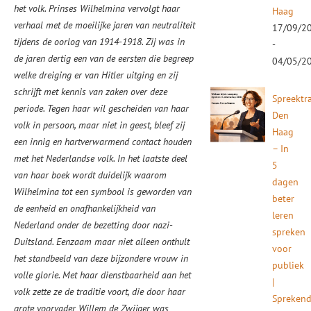
het volk. Prinses Wilhelmina vervolgt haar
Haag
verhaal met de moeilijke jaren van neutraliteit
17/09/2
tijdens de oorlog van 1914-1918. Zij was in
-
de jaren dertig een van de eersten die begreep
04/05/2
welke dreiging er van Hitler uitging en zij
schrijft met kennis van zaken over deze
Spreektr
periode. Tegen haar wil gescheiden van haar
Den
volk in persoon, maar niet in geest, bleef zij
Haag
een innig en hartverwarmend contact houden
– In
met het Nederlandse volk. In het laatste deel
5
van haar boek wordt duidelijk waarom
dagen
Wilhelmina tot een symbool is geworden van
beter
de eenheid en onafhankelijkheid van
leren
Nederland onder de bezetting door nazi-
spreken
Duitsland. Eenzaam maar niet alleen onthult
voor
het standbeeld van deze bijzondere vrouw in
publiek
volle glorie. Met haar dienstbaarheid aan het
|
volk zette ze de traditie voort, die door haar
Spreken
grote voorvader Willem de Zwijger was