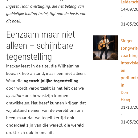
Leidersc
ingezet. Haar overtuiging, die het belang van
14/09/2
goddelijke leiding inziet, ligt aan de basis van
-
dit boek.
01/05/2
Eenzaam maar niet
Singer
alleen – schijnbare
songwrit
tegenstelling
coaching
intervisi
Mackay leest in de titel die Wilhelmina
en
koos: ik heb afstand, maar ben niet alleen.
podiumtr
Waar die
ogenschijnlijke tegenstelling
in
door wordt veroorzaakt is het feit dat we
Den
by culture
ons bewustzijn kunnen
Haag
ontwikkelen. Het besef kunnen krijgen dat
01/10/2
wij afstand nemen van de wereld om ons
-
heen, maar dat we tegelijkertijd ook
01/05/2
onderdeel zijn van die wereld, die wereld
drukt zich ook in ons uit.