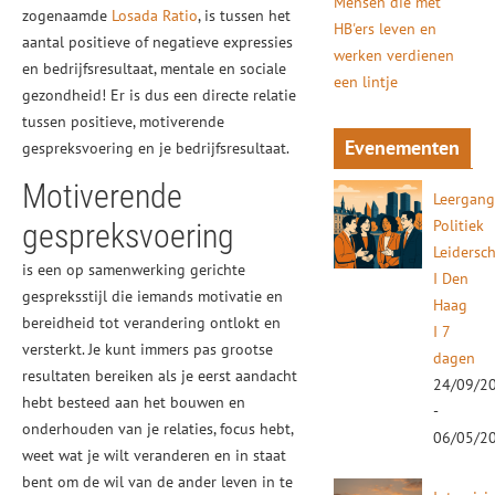
Mensen die met
zogenaamde
Losada Ratio
, is tussen het
HB'ers leven en
aantal positieve of negatieve expressies
werken verdienen
en bedrijfsresultaat, mentale en sociale
een lintje
gezondheid! Er is dus een directe relatie
tussen positieve, motiverende
Evenementen
gespreksvoering en je bedrijfsresultaat.
Motiverende
Leergan
Politiek
gespreksvoering
Leidersc
is een op samenwerking gerichte
I Den
gespreksstijl die iemands motivatie en
Haag
bereidheid tot verandering ontlokt en
I 7
versterkt. Je kunt immers pas grootse
dagen
resultaten bereiken als je eerst aandacht
24/09/2
hebt besteed aan het bouwen en
-
onderhouden van je relaties, focus hebt,
06/05/2
weet wat je wilt veranderen en in staat
bent om de wil van de ander leven in te