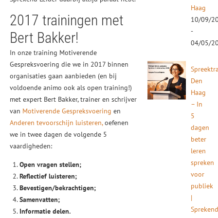
Haag
2017 trainingen met
10/09/2
-
Bert Bakker!
04/05/2
In onze training Motiverende
Gespreksvoering die we in 2017 binnen
Spreektr
organisaties gaan aanbieden (en bij
Den
voldoende animo ook als open training!)
Haag
met expert Bert Bakker, trainer en schrijver
– In
van
Motiverende Gespreksvoering
en
5
Anderen tevoorschijn luisteren,
oefenen
dagen
we in twee dagen de volgende 5
beter
vaardigheden:
leren
spreken
Open vragen stellen;
voor
Reflectief luisteren;
publiek
Bevestigen/bekrachtigen;
|
Samenvatten;
Spreken
Informatie delen.