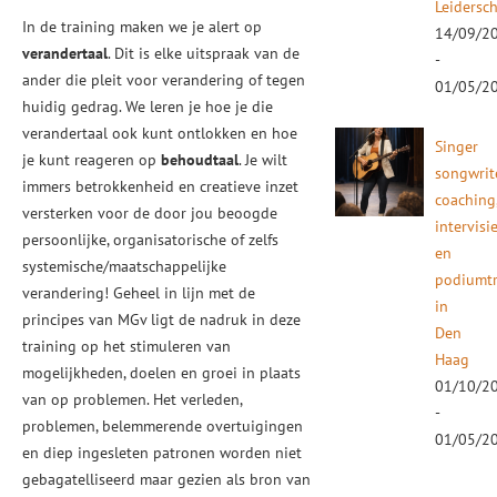
Leidersc
In de training maken we je alert op
14/09/2
verandertaal
. Dit is elke uitspraak van de
-
ander die pleit voor verandering of tegen
01/05/2
huidig gedrag. We leren je hoe je die
verandertaal ook kunt ontlokken en hoe
Singer
je kunt reageren op
behoudtaal
. Je wilt
songwrit
immers betrokkenheid en creatieve inzet
coaching
versterken voor de door jou beoogde
intervisi
persoonlijke, organisatorische of zelfs
en
systemische/maatschappelijke
podiumtr
verandering! Geheel in lijn met de
in
principes van MGv ligt de nadruk in deze
Den
training op het stimuleren van
Haag
mogelijkheden, doelen en groei in plaats
01/10/2
van op problemen. Het verleden,
-
problemen, belemmerende overtuigingen
01/05/2
en diep ingesleten patronen worden niet
gebagatelliseerd maar gezien als bron van