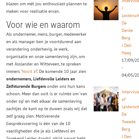
Intervisi
blazen om mét jou enthousiast plannen te
I
maken voor realisatie ervan.
Leidersc
Voor wie en waarom
De
Derde
Als ondernemer, mens, burger, medewerker
Berg
en als manager ben je voortdurend aan
I Den
verandering onderhevig. Je werk,
Haag
organisatie en onze samenleving zijn, om
17/09/2
met Asslander en Witteveen, te spreken
-
immers ‘
Nooit af
‘. De komende 10 jaar zien
04/05/2
ondernemers, Liefdevolle Leiders en
Zelfsturende Burgers
onder ons hun kans
Intervisi
schoon. Meer dan ooit is er ruimte om ‘van
of
onder op’ en mét elkaar de samenleving
Leidersc
zachtjes de kant op te duwen zoals wij dat
De
zelf graag zien. Motiverende
Tweede
Gespreksvoering is één van de 10
Berg
vaardigheden die je als Liefdevol en
I Den
Sprekend Leider daarbij altijd paraat hebt.