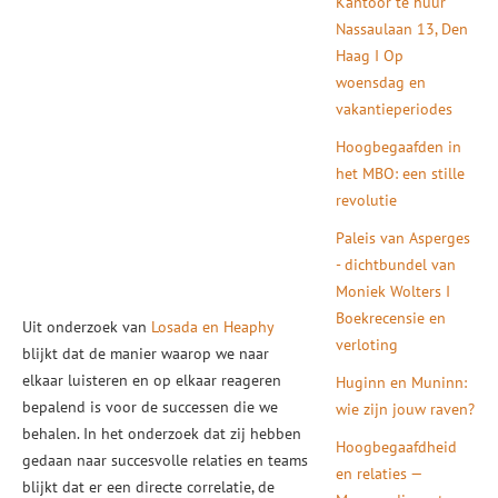
Kantoor te huur
Nassaulaan 13, Den
Haag I Op
woensdag en
vakantieperiodes
Hoogbegaafden in
het MBO: een stille
revolutie
Paleis van Asperges
- dichtbundel van
Moniek Wolters I
Boekrecensie en
Uit onderzoek van
Losada en Heaphy
verloting
blijkt dat de manier waarop we naar
elkaar luisteren en op elkaar reageren
Huginn en Muninn:
bepalend is voor de successen die we
wie zijn jouw raven?
behalen. In het onderzoek dat zij hebben
Hoogbegaafdheid
gedaan naar succesvolle relaties en teams
en relaties —
blijkt dat er een directe correlatie, de