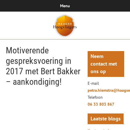
Menu
Motiverende
Neem
gespreksvoering in
contact met
2017 met Bert Bakker
ons op
– aankondiging!
E-mail
petra.hiemstra@haagse
Telefoon
06 33 803 867
Laatste blogs