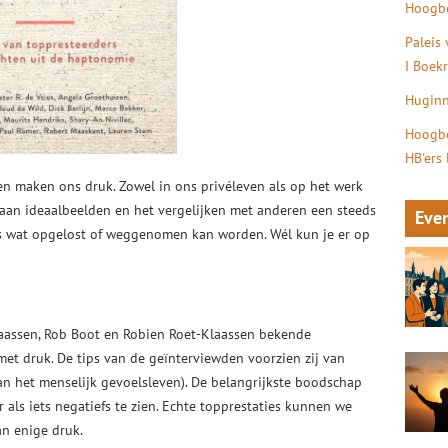
Hoogbe
Paleis
I Boek
Huginn
Hoogbe
HB'ers
en maken ons druk. Zowel in ons privéleven als op het werk
n aan ideaalbeelden en het vergelijken met anderen een steeds
Eve
 iets wat opgelost of weggenomen kan worden. Wél kun je er op
laassen, Rob Boot en Robien Roet-Klaassen bekende
et druk. De tips van de geïnterviewden voorzien zij van
n het menselijk gevoelsleven). De belangrijkste boodschap
 als iets negatiefs te zien. Echte topprestaties kunnen we
an enige druk.