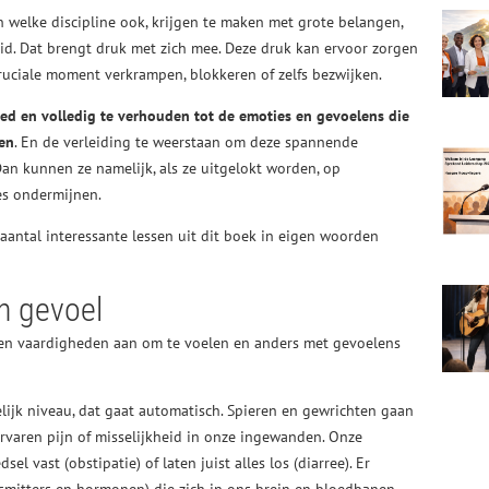
 welke discipline ook, krijgen te maken met grote belangen,
id. Dat brengt druk met zich mee. Deze druk kan ervoor zorgen
ruciale moment verkrampen, blokkeren of zelfs bezwijken.
ed en volledig te verhouden tot de emoties en gevoelens die
gen
. En de verleiding te weerstaan om deze spannende
an kunnen ze namelijk, als ze uitgelokt worden, op
s ondermijnen.
 aantal interessante lessen uit dit boek in eigen woorden
n gevoel
ten vaardigheden aan om te voelen en anders met gevoelens
melijk niveau, dat gaat automatisch. Spieren en gewrichten gaan
ervaren pijn of misselijkheid in onze ingewanden. Onze
 vast (obstipatie) of laten juist alles los (diarree). Er