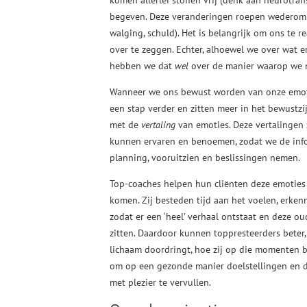
komen allerlei stoffen vrij (denk aan neurotra
begeven. Deze veranderingen roepen wedero
walging, schuld). Het is belangrijk om ons te r
over te zeggen. Echter, alhoewel we over wat e
hebben we dat
wel
over de manier waarop we m
Wanneer we ons bewust worden van onze emoti
een stap verder en zitten meer in het bewustz
met de
vertaling
van emoties. Deze vertalingen
kunnen ervaren en benoemen, zodat we de info
planning, vooruitzien en beslissingen nemen.
Top-coaches helpen hun cliënten deze emoties
komen. Zij besteden tijd aan het voelen, erke
zodat er een ‘heel’ verhaal ontstaat en deze o
zitten. Daardoor kunnen toppresteerders beter,
lichaam doordringt, hoe zij op die momenten bij
om op een gezonde manier doelstellingen en d
met plezier te vervullen.