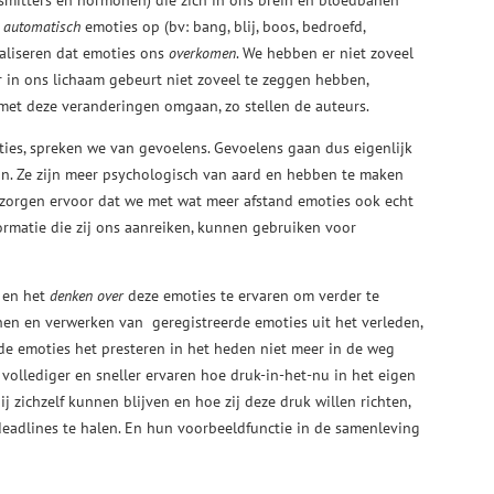
nsmitters en hormonen) die zich in ons brein en bloedbanen
m
automatisch
emoties op (bv: bang, blij, boos, bedroefd,
ealiseren dat emoties ons
overkomen
. We hebben er niet zoveel
r in ons lichaam gebeurt niet zoveel te zeggen hebben,
et deze veranderingen omgaan, zo stellen de auteurs.
es, spreken we van gevoelens. Gevoelens gaan dus eigenlijk
ijn. Ze zijn meer psychologisch van aard en hebben te maken
 zorgen ervoor dat we met wat meer afstand emoties ook echt
rmatie die zij ons aanreiken, kunnen gebruiken voor
 en het
denken over
deze emoties te ervaren om verder te
nnen en verwerken van geregistreerde emoties uit het verleden,
ude emoties het presteren in het heden niet meer in de weg
 vollediger en sneller ervaren hoe druk-in-het-nu in het eigen
 zichzelf kunnen blijven en hoe zij deze druk willen richten,
eadlines te halen. En hun voorbeeldfunctie in de samenleving