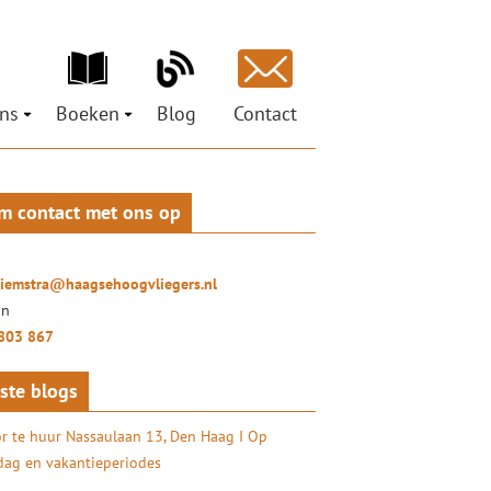
ns
Boeken
Blog
Contact
ons
Ministeries voor de Nieuwe Tijd
est
pen
Petra Hiemstra
Mag ik je grootluisteren? Vertel!
m contact met ons op
ci
 Social Return
LuisterLiefde
oor organisaties
ures
Doe het zelf – coachtraject
ionals
hiemstra@haagsehoogvliegers.nl
uisterKunst
on
803 867
ste blogs
r te huur Nassaulaan 13, Den Haag I Op
ag en vakantieperiodes