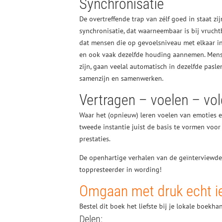
Synchronisatie
De overtreffende trap van zélf goed in staat zi
synchronisatie, dat waarneembaar is bij vruch
dat mensen die op gevoelsniveau met elkaar i
en ook vaak dezelfde houding aannemen. Mense
zijn, gaan veelal automatisch in dezelfde pasl
samenzijn en samenwerken.
Vertragen – voelen – vo
Waar het (opnieuw) leren voelen van emoties en g
tweede instantie juist de basis te vormen voo
prestaties.
De openhartige verhalen van de geïnterviewden
toppresteerder in wording!
Omgaan met druk echt ie
Bestel dit boek het liefste bij je lokale boekha
Delen: