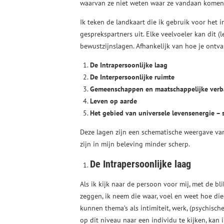
waarvan ze niet weten waar ze vandaan komen.
Ik teken de landkaart die ik gebruik voor het i
gesprekspartners uit. Elke veelvoeler kan dit (l
bewustzijnslagen. Afhankelijk van hoe je ontvan
De Intrapersoonlijke laag
De Interpersoonlijke ruimte
Gemeenschappen en maatschappelijke ver
Leven op aarde
Het gebied van universele levensenergie – s
Deze lagen zijn een schematische weergave va
zijn in mijn beleving minder scherp.
De Intrapersoonlijke laag
Als ik kijk naar de persoon voor mij, met de bli
zeggen, ik neem die waar, voel en weet hoe die
kunnen thema’s als intimiteit, werk, (psychisc
op dit niveau naar een individu te kijken, kan i