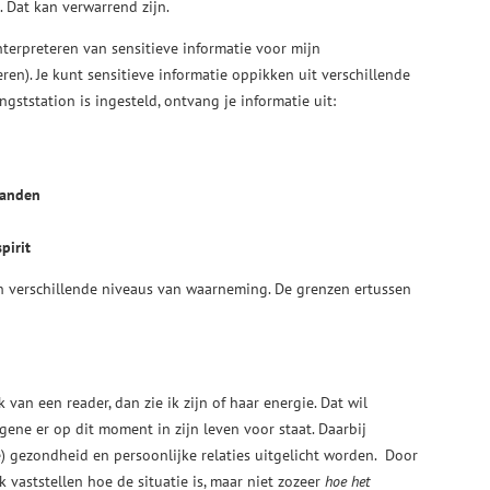
 Dat kan verwarrend zijn.
nterpreteren van sensitieve informatie voor mijn
eren). Je kunt sensitieve informatie oppikken uit verschillende
gststation is ingesteld, ontvang je informatie uit:
banden
pirit
n verschillende niveaus van waarneming. De grenzen ertussen
k van een reader, dan zie ik zijn of haar energie. Dat wil
gene er op dit moment in zijn leven voor staat. Daarbij
he) gezondheid en persoonlijke relaties uitgelicht worden. Door
k vaststellen hoe de situatie is, maar niet zozeer
hoe het