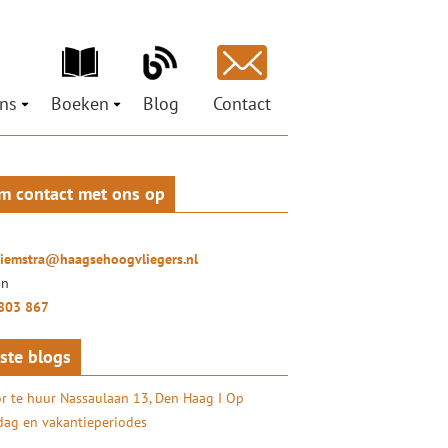
ns
Boeken
Blog
Contact
ons
Ministeries voor de Nieuwe Tijd
est
pen
Petra Hiemstra
Mag ik je grootluisteren? Vertel!
m contact met ons op
ci
 Social Return
LuisterLiefde
oor organisaties
ures
Doe het zelf – coachtraject
ionals
hiemstra@haagsehoogvliegers.nl
uisterKunst
on
803 867
ste blogs
r te huur Nassaulaan 13, Den Haag I Op
ag en vakantieperiodes