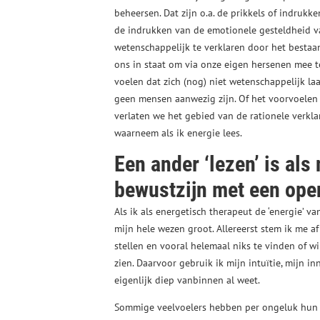
beheersen. Dat zijn o.a. de prikkels of indruk
de indrukken van de emotionele gesteldheid v
wetenschappelijk te verklaren door het besta
ons in staat om via onze eigen hersenen mee t
voelen dat zich (nog) niet wetenschappelijk laa
geen mensen aanwezig zijn. Of het voorvoelen
verlaten we het gebied van de rationele verklar
waarneem als ik energie lees.
Een ander ‘lezen’ is als
bewustzijn met een open
Als ik als energetisch therapeut de ‘energie’ va
mijn hele wezen groot. Allereerst stem ik me af
stellen en vooral helemaal niks te vinden of w
zien. Daarvoor gebruik ik mijn intuïtie, mijn in
eigenlijk diep vanbinnen al weet.
Sommige veelvoelers hebben per ongeluk hun 