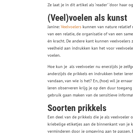
Ze laat je in dit artikel als ‘reader’ ‘door haar 
(Veel)voelen als kunst
Janine:
Veelvoelers
kunnen van nature relatief
van een relatie, de organisatie of van een same
én kracht. De andere kant kunnen veelvoelers zo
veelheid aan indrukken kan het voor veelvoeler
voelen.
Hoe kun je als veelvoeler nu enerzijds je zelfg
anderzijds de prikkels en indrukken beter lere
vandaan, van wie is het? En, (hoe) wil je ernaa
leren observeren krijg je op den duur toegang 
gebruik gaan maken van de sensitieve informati
Soorten prikkels
Een deel van de prikkels die je als veelvoeler o
kriebelige etiketjes aan de binnenkant van je 
verminderen door je omgeving aan te passen. E