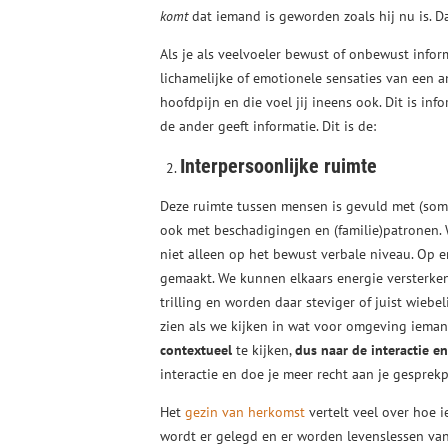
komt
dat iemand is geworden zoals hij nu is. 
Als je als veelvoeler bewust of onbewust infor
lichamelijke of emotionele sensaties van een 
hoofdpijn en die voel jij ineens ook. Dit is inf
de ander geeft informatie. Dit is de:
Interpersoonlijke ruimte
Deze ruimte tussen mensen is gevuld met (so
ook met beschadigingen en (familie)patronen.
niet alleen op het bewust verbale niveau. Op 
gemaakt. We kunnen elkaars energie versterken 
trilling en worden daar steviger of juist wiebe
zien als we kijken in wat voor omgeving ieman
contextueel
te kijken,
dus naar de interactie e
interactie en doe je meer recht aan je gesprekp
Het
gezin van herkomst
vertelt veel over hoe 
wordt er gelegd en er worden levenslessen va