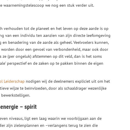
e waarnemingstelescoop we nog een stuk verder uit.
h verhouden tot de planeet en het leven op deze aarde is op
ing van een individu ten aanzien van zijn directe leefomgeving
ng en benadering van de aarde als geheel. Veelvoelers kunnen,
d worden door een gevoel van verbondenheid, maar ook door
ls ze (per ongeluk) afstemmen op dit veld, dan is het soms
ale’ perspectief en de zaken op te pakken binnen de eigen
ol Leiderschap
nodigen wij de deelnemers expliciet uit om het
tieve wijze te beïnvloeden, door als schaaldrager wezenlijke
 bewerkstelligen.
energie – spirit
even niveaus, ligt een laag waarin we voorbijgaan aan de
ier zijn zielenplannen en –verlangens terug te zien die