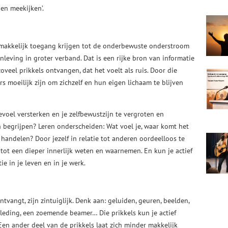
ogen meekijken’.
 makkelijk toegang krijgen tot de onderbewuste onderstroom
nleving in groter verband. Dat is een rijke bron van informatie
veel prikkels ontvangen, dat het voelt als ruis. Door die
s moeilijk zijn om zichzelf en hun eigen lichaam te blijven
evoel versterken en je zelfbewustzijn te vergroten en
n begrijpen? Leren onderscheiden: Wat voel je, waar komt het
r handelen? Door jezelf in relatie tot anderen oordeelloos te
tot een dieper innerlijk weten en waarnemen. En kun je actief
e in je leven en in je werk.
ntvangt, zijn zintuiglijk. Denk aan: geluiden, geuren, beelden,
kleding, een zoemende beamer… Die prikkels kun je actief
en ander deel van de prikkels laat zich minder makkelijk