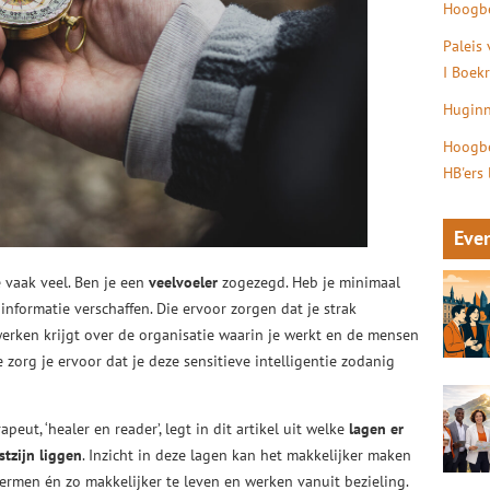
Hoogbe
Paleis
I Boek
Huginn
Hoogbe
HB'ers
Eve
 vaak veel. Ben je een
veelvoeler
zogezegd. Heb je minimaal
informatie verschaffen. Die ervoor zorgen dat je strak
werken krijgt over de organisatie waarin je werkt en de mensen
 zorg je ervoor dat je deze sensitieve intelligentie zodanig
peut, ‘healer en reader’, legt in dit artikel uit welke
lagen er
tzijn liggen
. Inzicht in deze lagen kan het makkelijker maken
ermen én zo makkelijker te leven en werken vanuit bezieling.