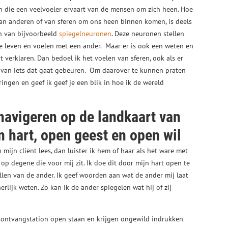
ken die een veelvoeler ervaart van de mensen om zich heen. Hoe
an anderen of van sferen om ons heen binnen komen, is deels
an van bijvoorbeeld
spiegelneuronen
. Deze neuronen stellen
e leven en voelen met een ander. Maar er is ook een weten en
t verklaren. Dan bedoel ik het voelen van sferen, ook als er
 van iets dat gaat gebeuren. Om daarover te kunnen praten
ingen en geef ik geef je een blik in hoe ik de wereld
 navigeren op de landkaart van
 hart, open geest en open wil
n mijn cliënt lees, dan luister ik hem of haar als het ware met
 op degene die voor mij zit. Ik doe dit door mijn hart open te
illen van de ander. Ik geef woorden aan wat de ander mij laat
nerlijk weten. Zo kan ik de ander spiegelen wat hij of zij
ontvangstation open staan en krijgen ongewild indrukken