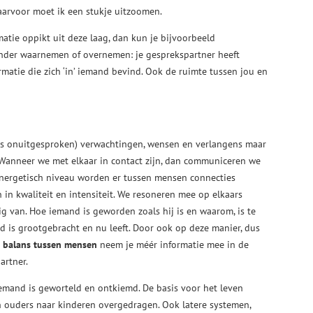
Daarvoor moet ik een stukje uitzoomen.
matie oppikt uit deze laag, dan kun je bijvoorbeeld
ander waarnemen of overnemen: je gesprekspartner heeft
ormatie die zich ‘in’ iemand bevind. Ook de ruimte tussen jou en
ms onuitgesproken) verwachtingen, wensen en verlangens maar
 Wanneer we met elkaar in contact zijn, dan communiceren we
energetisch niveau worden er tussen mensen connecties
in kwaliteit en intensiteit. We resoneren mee op elkaars
lig van. Hoe iemand is geworden zoals hij is en waarom, is te
d is grootgebracht en nu leeft. Door ook op deze manier, dus
n balans tussen mensen
neem je méér informatie mee in de
artner.
iemand is geworteld en ontkiemd. De basis voor het leven
n ouders naar kinderen overgedragen. Ook latere systemen,