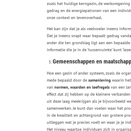
zoals het huidige kerngezin, de werkomgeving
gedrag en de energiepatronen van een individ
onze context en levensverhaal.
Het kan zijn dat je als veelvoeler ineens inform
Dat je ineens snapt waar bepaalt gedrag vanda
ander die ten grondslag ligt aan een bepaald
informatie die je in de ’tussenruimte’ kunt ‘lez
Gemeenschappen en maatschappe
Hoe een gezin of ander systeem, zoals de organ
mede bepaald door de
samenleving
waarin het
van
normen, waarden en leefregels
van een lan
effect dat zij hebben op de kleinere verbande
uit deze laag meekrijgen als je bijvoorbeeld w
samenwerken. Je kunt dan voelen waar het proce
in de kwaliteit en achtergrond van grotere pr
uitleggen wat je precies voelt en waar je je in
Het niveau waartoe individuen zich in organis