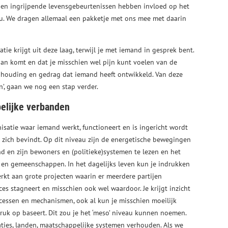
 en ingrijpende levensgebeurtenissen hebben invloed op het
u. We dragen allemaal een pakketje met ons mee met daarin
atie krijgt uit deze laag, terwijl je met iemand in gesprek bent.
an komt en dat je misschien wel pijn kunt voelen van de
e houding en gedrag dat iemand heeft ontwikkeld. Van deze
en’, gaan we nog een stap verder.
lijke verbanden
isatie waar iemand werkt, functioneert en is ingericht wordt
 zich bevindt. Op dit niveau zijn de energetische bewegingen
d en zijn bewoners en (politieke)systemen te lezen en het
n en gemeenschappen. In het dagelijks leven kun je indrukken
erkt aan grote projecten waarin er meerdere partijen
s stagneert en misschien ook wel waardoor. Je krijgt inzicht
ocessen en mechanismen, ook al kun je misschien moeilijk
druk op baseert. Dit zou je het ‘meso’ niveau kunnen noemen.
aties, landen, maatschappelijke systemen verhouden. Als we