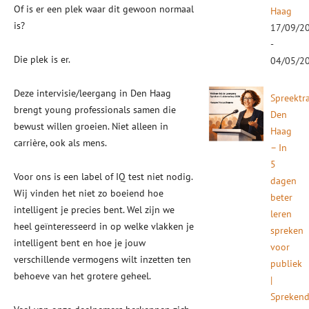
Of is er een plek waar dit gewoon normaal
Haag
is?
17/09/2
-
Die plek is er.
04/05/2
Deze intervisie/leergang in Den Haag
Spreektr
brengt young professionals samen die
Den
bewust willen groeien. Niet alleen in
Haag
carrière, ook als mens.
– In
5
Voor ons is een label of IQ test niet nodig.
dagen
Wij vinden het niet zo boeiend hoe
beter
intelligent je precies bent. Wel zijn we
leren
heel geïnteresseerd in op welke vlakken je
spreken
intelligent bent en hoe je jouw
voor
verschillende vermogens wilt inzetten ten
publiek
behoeve van het grotere geheel.
|
Spreken