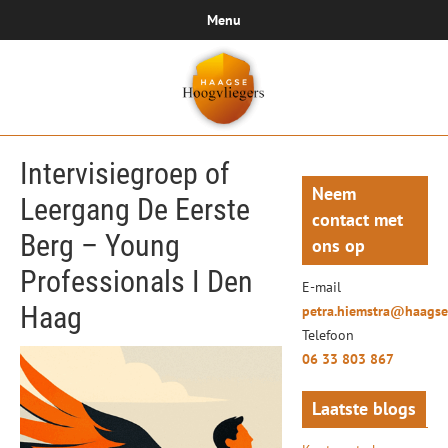
Menu
Intervisiegroep of
Neem
Leergang De Eerste
contact met
Berg – Young
ons op
Professionals I Den
E-mail
Haag
petra.hiemstra@haagse
Telefoon
06 33 803 867
Laatste blogs