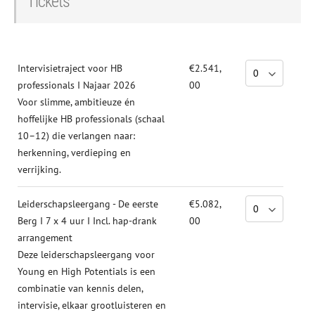
Tickets
Intervisietraject voor HB
€2.541,
professionals I Najaar 2026
00
Voor slimme, ambitieuze én
hoffelijke HB professionals (schaal
10–12) die verlangen naar:
herkenning, verdieping en
verrijking.
Leiderschapsleergang - De eerste
€5.082,
Berg I 7 x 4 uur I Incl. hap-drank
00
arrangement
Deze leiderschapsleergang voor
Young en High Potentials is een
combinatie van kennis delen,
intervisie, elkaar grootluisteren en