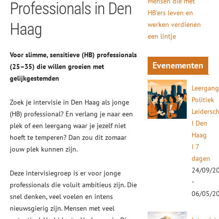
Mensen die met
Professionals in Den
HB'ers leven en
Haag
werken verdienen
een lintje
Voor slimme, sensitieve (HB) professionals
Evenementen
(25–35) die willen groeien met
gelijkgestemden
Leergan
Politiek
Zoek je intervisie in Den Haag als jonge
Leidersc
(HB) professional? En verlang je naar een
I Den
plek of een leergang waar je jezelf niet
Haag
hoeft te temperen? Dan zou dit zomaar
I 7
jouw plek kunnen zijn.
dagen
24/09/2
Deze intervisiegroep is er voor jonge
-
professionals die voluit ambitieus zijn. Die
06/05/2
snel denken, veel voelen en intens
nieuwsgierig zijn. Mensen met veel