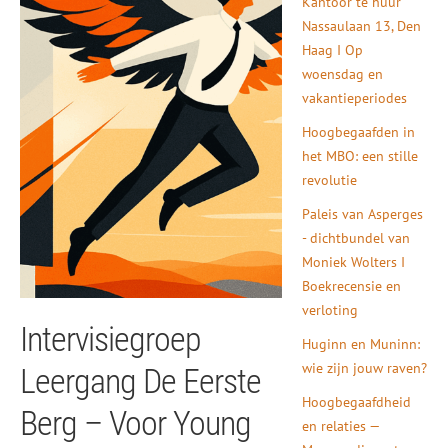
Kantoor te huur
Nassaulaan 13, Den
Haag I Op
woensdag en
vakantieperiodes
Hoogbegaafden in
het MBO: een stille
revolutie
Paleis van Asperges
- dichtbundel van
Moniek Wolters I
Boekrecensie en
verloting
Intervisiegroep
Huginn en Muninn:
wie zijn jouw raven?
Leergang De Eerste
Hoogbegaafdheid
Berg – Voor Young
en relaties —