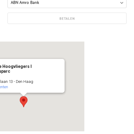
 Hoogvliegers I
uparc
aan 13 - Den Haag
enten