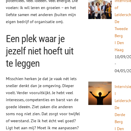
potentieel. Veel ideeën. Veel energie. Die
Intervisi
voelen: ik wil leren en groeien – en het
of
liefste samen met anderen (buiten mijn
Leidersc
eigen bedrijf of organisatie om).
De
Tweede
Een plek waar je
Berg
I Den
jezelf niet hoeft uit
Haag
10/09/2
te leggen
-
04/05/2
Misschien herken je dat je vaak nét iets
sneller denkt dan je omgeving. Dieper
Intervisi
voelt. Verder vooruitkijkt. Je hebt veel
I
interesses, competenties en barst van de
Leidersc
goede ideeën. Ziet zaken die anderen
De
soms nog niet zien. Dat zorgt voor twijfel
Derde
of weerstand. Zie ik het écht wel goed?
Berg
Ligt het aan mij? Moet ik me aanpassen?
I Den