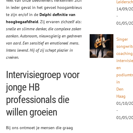
Veel van onze deelnemers herkennen zich
Leidersc
in ieder geval in het gevoel hoogambieus
14/09/2
te zijn en/of in de
Delphi definitie van
-
hoogbegaafdheid
. Zij ervaren zichzelf als:
01/05/2
snelle en slimme denker, die complexe zaken
aankan. Autonoom, nieuwsgierig en gedreven
Singer
van aard. Een sensitief en emotioneel mens.
songwrit
Intens levend. Hij of zij schept plezier in
coaching
creëren.
intervisi
en
Intervisiegroep voor
podiumtr
in
jonge HB
Den
professionals die
Haag
01/10/2
willen groeien
-
01/05/2
Bij ons ontmoet je mensen die graag