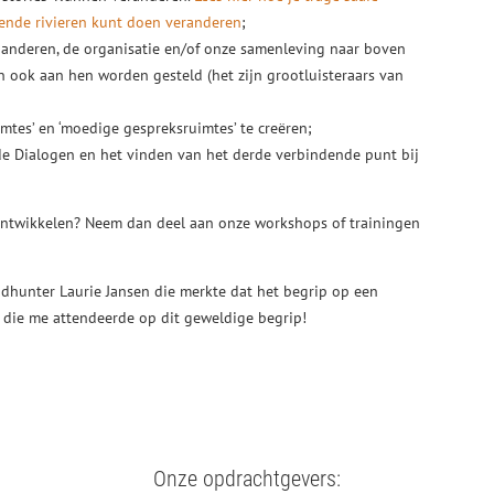
ende rivieren kunt doen veranderen
;
e anderen, de organisatie en/of onze samenleving naar boven
n ook aan hen worden gesteld (het zijn grootluisteraars van
ruimtes’ en ‘moedige gespreksruimtes’ te creëren;
de Dialogen en het vinden van het derde verbindende punt bij
r ontwikkelen? Neem dan deel aan onze workshops of trainingen
adhunter Laurie Jansen die merkte dat het begrip op een
n die me attendeerde op dit geweldige begrip!
Onze opdrachtgevers: