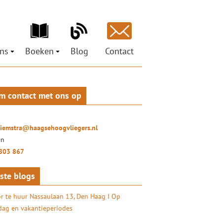
ns
Boeken
Blog
Contact
ons
Ministeries voor de Nieuwe Tijd
est
pen
Petra Hiemstra
Mag ik je grootluisteren? Vertel!
m contact met ons op
ci
 Social Return
LuisterLiefde
oor organisaties
ures
Doe het zelf – coachtraject
ionals
hiemstra@haagsehoogvliegers.nl
uisterKunst
on
803 867
ste blogs
r te huur Nassaulaan 13, Den Haag I Op
ag en vakantieperiodes