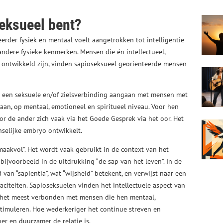
seksueel bent?
erder fysiek en mentaal voelt aangetrokken tot intelligentie
f andere fysieke kenmerken. Mensen die én intellectueel,
 ontwikkeld zijn, vinden sapioseksueel georiënteerde mensen
 een seksuele en/of zielsverbinding aangaan met mensen met
an, op mentaal, emotioneel en spiritueel niveau. Voor hen
oor de ander zich vaak via het Goede Gesprek via het oor. Het
nselijke embryo ontwikkelt.
smaakvol”. Het wordt vaak gebruikt in de context van het
bijvoorbeeld in de uitdrukking “de sap van het leven”. In de
d van “sapientia”, wat “wijsheid” betekent, en verwijst naar een
paciteiten. Sapioseksuelen vinden het intellectuele aspect van
k het meest verbonden met mensen die hen mentaal,
timuleren. Hoe wederkeriger het continue streven en
ner en duurzamer de relatie is.