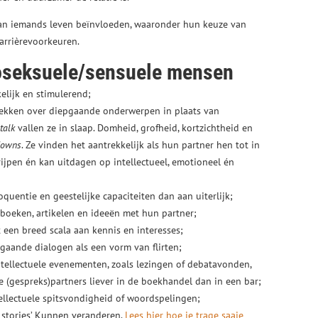
 van iemands leven beïnvloeden, waaronder hun keuze van
carrièrevoorkeuren.
oseksuele/sensuele mensen
elijk en stimulerend;
prekken over diepgaande onderwerpen in plaats van
talk
vallen ze in slaap. Domheid, grofheid, kortzichtheid en
-downs
. Ze vinden het aantrekkelijk als hun partner hen tot in
rijpen én kan uitdagen op intellectueel, emotioneel én
oquentie en geestelijke capaciteiten dan aan uiterlijk;
n boeken, artikelen en ideeën met hun partner;
 een breed scala aan kennis en interesses;
pgaande dialogen als een vorm van flirten;
ntellectuele evenementen, zoals lezingen of debatavonden,
e (gespreks)partners liever in de boekhandel dan in een bar;
ellectuele spitsvondigheid of woordspelingen;
r stories’ Kunnen veranderen.
Lees hier hoe je trage saaie