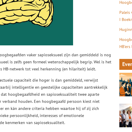
Hoogbe
Paleis
I Boek
Huginn
Hoogbe
HB'ers
oogbegaafden vaker sapioseksueel zijn dan gemiddeld is nog
ueel is zelfs geen formeel wetenschappelijk begrip. Wel is het
Eve
s HB-netwerk tot veel herkenning (en hilariteit) leidt.
ctuele capaciteit die hoger is dan gemiddeld, verwijst
arbij intelligentie en geestelijke capaciteiten aantrekkelijk
dat hoogbegaafdheid en sapioseksualiteit twee aparte
aar verband houden. Een hoogbegaafd persoon kiest niet
 en kán andere criteria hebben waartoe hij of zij zich
nieke persoonlijkheid, interesses of emotionele
r de kenmerken van sapioseksualiteit.