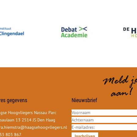
res gegevens
Nieuwsbrief
gse Hoogvliegers Nassau Parc
saulaan 13 2514 JS Den Haag
ra.hiemstra@haagsehoogvliegers.nl
33 803 867
Inschrijven