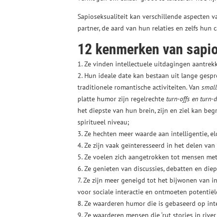
Sapioseksualiteit kan verschillende aspecten
partner, de aard van hun relaties en zelfs hun 
12 kenmerken van sapi
1. Ze vinden intellectuele uitdagingen aantrekk
2. Hun ideale date kan bestaan uit lange ges
traditionele romantische activiteiten. Van
small
platte humor zijn regelrechte
turn-offs en turn
het diepste van hun brein, zijn en ziel kan beg
spiritueel niveau;
3. Ze hechten meer waarde aan intelligentie, el
4. Ze zijn vaak geïnteresseerd in het delen va
5. Ze voelen zich aangetrokken tot mensen met
6. Ze genieten van discussies, debatten en die
7. Ze zijn meer geneigd tot het bijwonen van i
voor sociale interactie en ontmoeten potentiël
8. Ze waarderen humor die is gebaseerd op int
9. Ze waarderen mensen die ‘rut stories in rive