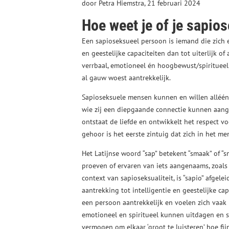
door Petra Hiemstra, 21 februari 2024
Hoe weet je of je sapio
Een sapioseksueel persoon is iemand die zich e
en geestelijke capaciteiten dan tot uiterlijk o
verrbaal, emotioneel én hoogbewust/spiritueel
al gauw woest aantrekkelijk.
Sapioseksuele mensen kunnen en willen alléén
wie zij een diepgaande connectie kunnen aanga
ontstaat de liefde en ontwikkelt het respect v
gehoor is het eerste zintuig dat zich in het me
Het Latijnse woord “sap” betekent “smaak” of “
proeven of ervaren van iets aangenaams, zoals 
context van sapioseksualiteit, is “sapio” afgelei
aantrekking tot intelligentie en geestelijke ca
een persoon aantrekkelijk en voelen zich vaa
emotioneel en spiritueel kunnen uitdagen en s
vermogen om elkaar ‘groot te luisteren’ hoe fij