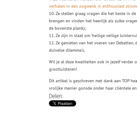
verhalen in een oogwenk in enthousiast strom
10. Ze stellen graag vragen die het beste in d
brengen en vinden het heerlijk als zulke vrage
de bovenste plank);
11. Ze zijn in staat om ‘heilige veilige luister
12. Ze genieten van het voeren van Debatten, 
duivelse dilemma’s.
Wil je al deze kwaliteiten ook in jezelf verde
grootluisteren!
Dit artikel is geschreven met dank aan TOP he
vrolijke manier gonsde onder haar cliëntele e
Delen: