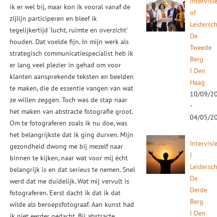
Intervisi
ik er wel bij, maar kon ik vooral vanaf de
of
zijlijn participeren en bleef ik
Leidersc
tegelijkertijd ‘lucht, ruimte en overzicht’
De
houden. Dat voelde fijn. In mijn werk als
Tweede
strategisch communicatiespecialist heb ik
Berg
er lang veel plezier in gehad om voor
I Den
klanten aansprekende teksten en beelden
Haag
te maken, die de essentie vangen van wat
10/09/2
ze willen zeggen. Toch was de stap naar
-
het maken van abstracte fotografie groot.
04/05/2
Om te fotograferen zoals ik nu doe, was
het belangrijkste dat ik ging durven. Mijn
Intervisi
gezondheid dwong me bij mezelf naar
I
binnen te kijken, naar wat voor mij écht
Leidersc
belangrijk is en dat serieus te nemen. Snel
De
werd dat me duidelijk. Wat mij vervult is
Derde
fotograferen. Eerst dacht ik dat ik dat
Berg
wilde als beroepsfotograaf. Aan kunst had
I Den
ik niet eerder gedacht. Bij abstracte