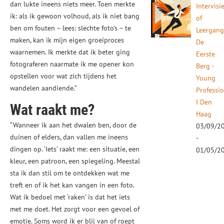
dan lukte ineens niets meer. Toen merkte
Intervisi
ik: als ik gewoon volhoud, als ik niet bang
of
ben om fouten – lees: slechte foto’s – te
Leergan
maken, kan ik mijn eigen groeiproces
De
waarnemen. Ik merkte dat ik beter ging
Eerste
fotograferen naarmate ik me opener kon
Berg -
opstellen voor wat zich tijdens het
Young
wandelen aandiende.”
Professi
I Den
Wat raakt me?
Haag
“Wanneer ik aan het dwalen ben, door de
03/09/2
duinen of elders, dan vallen me ineens
-
dingen op. ‘Iets’ raakt me: een situatie, een
01/05/2
kleur, een patroon, een spiegeling. Meestal
sta ik dan stil om te ontdekken wat me
treft en of ik het kan vangen in een foto.
Wat ik bedoel met ‘raken’ is dat het iets
met me doet. Het zorgt voor een gevoel of
emotie. Soms word ik er blij van of roept