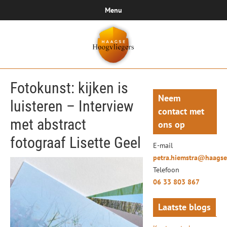
Menu
Fotokunst: kijken is
Neem
luisteren – Interview
contact met
met abstract
ons op
fotograaf Lisette Geel
E-mail
petra.hiemstra@haagse
Telefoon
06 33 803 867
Laatste blogs