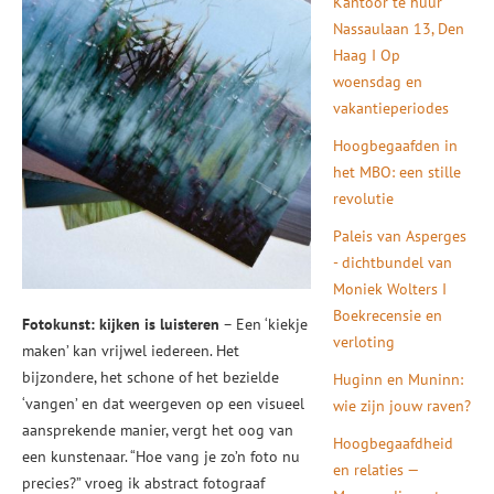
Kantoor te huur
Nassaulaan 13, Den
Haag I Op
woensdag en
vakantieperiodes
Hoogbegaafden in
het MBO: een stille
revolutie
Paleis van Asperges
- dichtbundel van
Moniek Wolters I
Boekrecensie en
Fotokunst: kijken is luisteren
– Een ‘kiekje
verloting
maken’ kan vrijwel iedereen. Het
bijzondere, het schone of het bezielde
Huginn en Muninn:
‘vangen’ en dat weergeven op een visueel
wie zijn jouw raven?
aansprekende manier, vergt het oog van
Hoogbegaafdheid
een kunstenaar. “Hoe vang je zo’n foto nu
en relaties —
precies?” vroeg ik abstract fotograaf