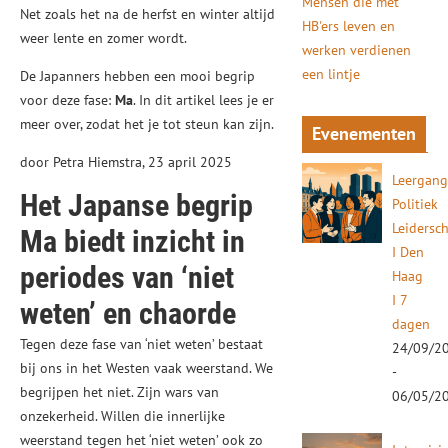
Mensen die met
Net zoals het na de herfst en winter altijd
HB'ers leven en
weer lente en zomer wordt.
werken verdienen
een lintje
De Japanners hebben een mooi begrip
voor deze fase:
Ma
. In dit artikel lees je er
meer over, zodat het je tot steun kan zijn.
Evenementen
door Petra Hiemstra, 23 april 2025
Leergan
Het Japanse begrip
Politiek
Leidersc
Ma biedt inzicht in
I Den
periodes van ‘niet
Haag
I 7
weten’ en chaorde
dagen
Tegen deze fase van ‘niet weten’ bestaat
24/09/2
bij ons in het Westen vaak weerstand. We
-
begrijpen het niet. Zijn wars van
06/05/2
onzekerheid. Willen die innerlijke
weerstand tegen het ‘niet weten’ ook zo