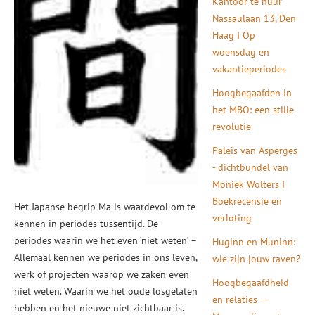
Kantoor te huur
Nassaulaan 13, Den
Haag I Op
woensdag en
vakantieperiodes
Hoogbegaafden in
het MBO: een stille
revolutie
Paleis van Asperges
- dichtbundel van
Moniek Wolters I
Boekrecensie en
Het Japanse begrip Ma is waardevol om te
verloting
kennen in periodes tussentijd. De
periodes waarin we het even ‘niet weten’ –
Huginn en Muninn:
Allemaal kennen we periodes in ons leven,
wie zijn jouw raven?
werk of projecten waarop we zaken even
Hoogbegaafdheid
niet weten. Waarin we het oude losgelaten
en relaties —
hebben en het nieuwe niet zichtbaar is.