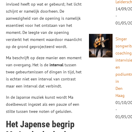
Leidersc
invloed heeft op wat er gebeurd; het licht
14/09/2
schijnt er namelijk doorheen. De
-
aanwezigheid van de opening is namelijk
01/05/2
essentieel voor het ontstaan van het
moment. De leegte van de opening
Singer
versterkt het moment waardoor maanlicht
songwrit
op de grond geprojecteerd wordt.
coaching
Ma beschrijft op deze manier een moment
intervisi
van overgang. Het is de
interval
tussen
en
twee gebeurtenissen of dingen in tijd, het
podiumtr
is echter niet een interval van contrast
in
maar een interval dat verbindt.
Den
Haag
In de Japanse muziek kunst wordt Ma
01/10/2
doelbewust ingezet als een pauze of een
-
stilte tussen twee noten of geluiden.
01/05/2
Het Japense begrip