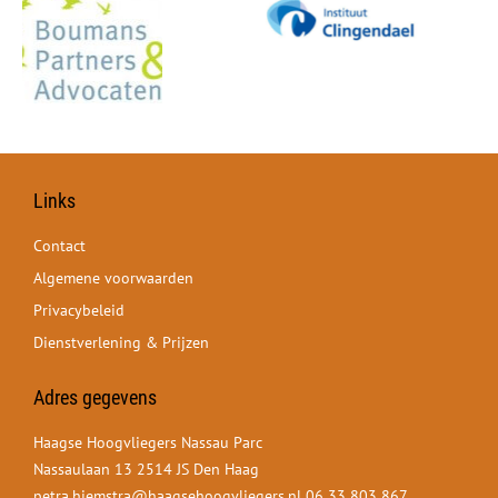
Links
Contact
Algemene voorwaarden
Privacybeleid
Dienstverlening & Prijzen
Adres gegevens
Haagse Hoogvliegers Nassau Parc
Nassaulaan 13 2514 JS Den Haag
petra.hiemstra@haagsehoogvliegers.nl
06 33 803 867