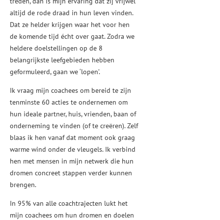
treden, dan is mijn ervaring dat zij vrijwel
altijd de rode draad in hun leven vinden.
Dat ze helder krijgen waar het voor hen
de komende tijd écht over gaat. Zodra we
heldere doelstellingen op de 8
belangrijkste leefgebieden hebben
geformuleerd, gaan we ‘lopen’.
Ik vraag mijn coachees om bereid te zijn
tenminste 60 acties te ondernemen om
hun ideale partner, huis, vrienden, baan of
onderneming te vinden (of te creëren). Zelf
blaas ik hen vanaf dat moment ook graag
warme wind onder de vleugels. Ik verbind
hen met mensen in mijn netwerk die hun
dromen concreet stappen verder kunnen
brengen.
In 95% van alle coachtrajecten lukt het
mijn coachees om hun dromen en doelen