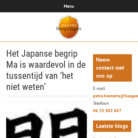
Menu
Het Japanse begrip
Neem
Ma is waardevol in de
contact met
tussentijd van ‘het
ons op
niet weten’
E-mail
petra.hiemstra@haagse
Telefoon
06 33 803 867
Laatste blogs