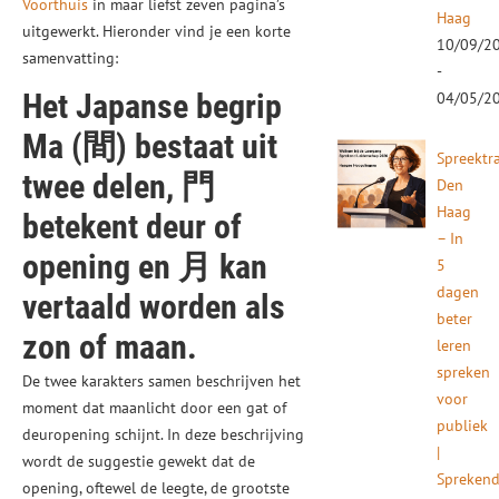
Voorthuis
in maar liefst zeven pagina’s
Haag
uitgewerkt. Hieronder vind je een korte
10/09/2
samenvatting:
-
Het Japanse begrip
04/05/2
Ma (
間
) bestaat uit
Spreektr
twee delen,
門
Den
Haag
betekent deur of
– In
opening en
月
kan
5
dagen
vertaald worden als
beter
zon of maan.
leren
spreken
De twee karakters samen beschrijven het
voor
moment dat maanlicht door een gat of
publiek
deuropening schijnt. In deze beschrijving
|
wordt de suggestie gewekt dat de
Spreken
opening, oftewel de leegte, de grootste