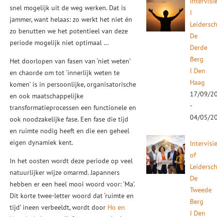
Intervisi
snel mogelijk uit de weg werken. Dat is
I
jammer, want helaas: zo werkt het niet én
Leidersc
zo benutten we het potentieel van deze
De
periode mogelijk niet optimaal …
Derde
Berg
Het doorlopen van fasen van ‘niet weten’
I Den
en chaorde om tot ‘innerlijk weten te
Haag
komen’ is in persoonlijke, organisatorische
17/09/2
en ook maatschappelijke
-
transformatieprocessen een functionele en
04/05/2
ook noodzakelijke fase. Een fase die tijd
en ruimte nodig heeft en die een geheel
eigen dynamiek kent.
Intervisi
of
In het oosten wordt deze periode op veel
Leidersc
natuurlijker wijze omarmd. Japanners
De
hebben er een heel mooi woord voor: ‘Ma’.
Tweede
Dit korte twee-letter woord dat ‘ruimte en
Berg
tijd’ ineen verbeeldt, wordt door
Ho en
I Den