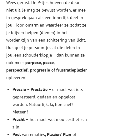
Wees gerust. De P-tjes hoeven de deur
niet uit. Je mag ze bewust worden, er mee
in gesprek gaan als een innerlijk deel in
jou. Hoor, omarm en waardeer ze, zodat ze
je blijven helpen (dienen) in het
worden/zijn van een schittering van licht.
Dus geef je persoontjes al die delen in
jou, een schouderklopje – dan kunnen ze
ook meer
purpose
,
peace
,
perspectief,
progressie
of
frustratieplezier
opleveren!
Pressie
–
Prestatie
– er moet wel iets
gepresteerd, gedaan en opgelost
worden. Natuurlijk. Ja, hoe snel?
Meteen!
Pracht –
het moet wel mooi, esthetisch
zijn.
Poel
van emoties,
Plezier
?
Plan
of