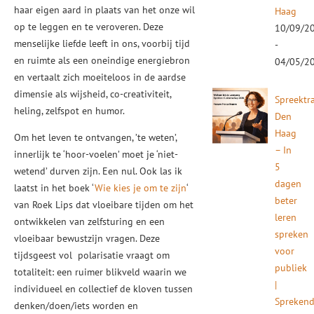
haar eigen aard in plaats van het onze wil
Haag
op te leggen en te veroveren. Deze
10/09/2
menselijke liefde leeft in ons, voorbij tijd
-
en ruimte als een oneindige energiebron
04/05/2
en vertaalt zich moeiteloos in de aardse
dimensie als wijsheid, co-creativiteit,
Spreektr
heling, zelfspot en humor.
Den
Haag
Om het leven te ontvangen, ’te weten’,
– In
innerlijk te ‘hoor-voelen’ moet je ‘niet-
5
wetend’ durven zijn. Een nul. Ook las ik
dagen
laatst in het boek ‘
Wie kies je om te zijn
‘
beter
van Roek Lips dat vloeibare tijden om het
leren
ontwikkelen van zelfsturing en een
spreken
vloeibaar bewustzijn vragen. Deze
voor
tijdsgeest vol polarisatie vraagt om
publiek
totaliteit: een ruimer blikveld waarin we
|
individueel en collectief de kloven tussen
Spreken
denken/doen/iets worden en