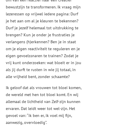
om van een reactief naar een creatief
bewustzijn te transformeren. Ik vraag mijn
lezeressen op vrijwel iedere pagina: Durf
je het aan om al je kleuren te bekennen?
Durf je jezelf helemaal tot uitdrukking te
brengen? Kun je onder je frustraties je
verlangens (h)erkennen? Ben je in staat
om je eigen reactiviteit te reguleren en je
eigen gevoelssnaren te trainen? Zodat je
vrij kunt onderzoeken: wat bloeit er in jou
als jij durft te rusten in wie jij totaal, in
alle vrijheid bent, zonder schaamte?
Ik geloof dat als vrouwen tot bloei komen,
de wereld met hen tot bloei komt. En wij
allemaal de lichtheid van Zelf-zijn kunnen
ervaren. Dat leidt weer tot wel-zijn. Het
gevoel van: “ik ben er, ik voel mij fijn,
aanwezig, overvloedig”.