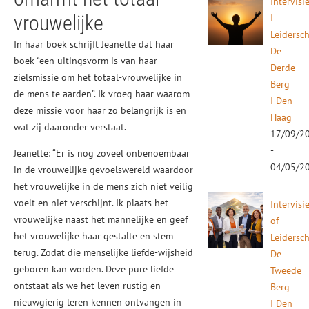
Intervisi
vrouwelijke
I
Leidersc
In haar boek schrijft Jeanette dat haar
De
boek “een uitingsvorm is van haar
Derde
zielsmissie om het totaal-vrouwelijke in
Berg
de mens te aarden”. Ik vroeg haar waarom
I Den
deze missie voor haar zo belangrijk is en
Haag
wat zij daaronder verstaat.
17/09/2
-
Jeanette: “Er is nog zoveel onbenoembaar
04/05/2
in de vrouwelijke gevoelswereld waardoor
het vrouwelijke in de mens zich niet veilig
voelt en niet verschijnt. Ik plaats het
Intervisi
vrouwelijke naast het mannelijke en geef
of
het vrouwelijke haar gestalte en stem
Leidersc
terug. Zodat die menselijke liefde-wijsheid
De
geboren kan worden. Deze pure liefde
Tweede
ontstaat als we het leven rustig en
Berg
nieuwgierig leren kennen ontvangen in
I Den