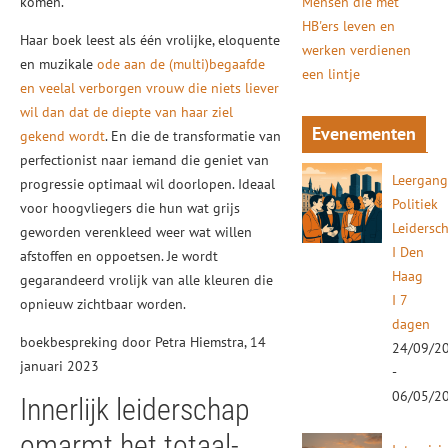
komen.
Mensen die met
HB'ers leven en
Haar boek leest als één vrolijke, eloquente
werken verdienen
en muzikale
ode aan de (multi)begaafde
een lintje
en veelal verborgen vrouw die niets liever
wil dan dat de diepte van haar ziel
Evenementen
gekend wordt
. En die de transformatie van
perfectionist naar iemand die geniet van
Leergan
progressie optimaal wil doorlopen. Ideaal
Politiek
voor hoogvliegers die hun wat grijs
Leidersc
geworden verenkleed weer wat willen
I Den
afstoffen en oppoetsen. Je wordt
Haag
gegarandeerd vrolijk van alle kleuren die
I 7
opnieuw zichtbaar worden.
dagen
boekbespreking door Petra Hiemstra, 14
24/09/2
januari 2023
-
06/05/2
Innerlijk leiderschap
omarmt het totaal-