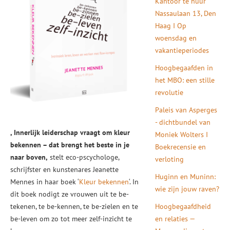
Kantoor te huur
Nassaulaan 13, Den
Haag I Op
woensdag en
vakantieperiodes
Hoogbegaafden in
het MBO: een stille
revolutie
Paleis van Asperges
- dichtbundel van
, Innerlijk leiderschap vraagt om kleur
Moniek Wolters I
bekennen – dat brengt het beste in je
Boekrecensie en
naar boven,
stelt eco-pscychologe,
verloting
schrijfster en kunstenares Jeanette
Huginn en Muninn:
Mennes in haar boek ‘
Kleur bekennen
‘. In
wie zijn jouw raven?
dit boek nodigt ze vrouwen uit te be-
tekenen, te be-kennen, te be-zielen en te
Hoogbegaafdheid
be-leven om zo tot meer zelf-inzicht te
en relaties —