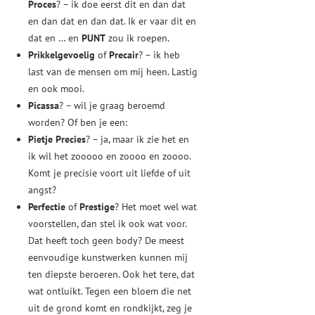
Proces
? – ik doe eerst dit en dan dat
en dan dat en dan dat. Ik er vaar dit en
dat en … en
PUNT
zou ik roepen.
Prikkelgevoelig
of
Precair
? – ik heb
last van de mensen om mij heen. Lastig
en ook mooi.
Picassa
? – wil je graag beroemd
worden? Of ben je een:
Pietje Precies
? – ja, maar ik zie het en
ik wil het zooooo en zoooo en zoooo.
Komt je precisie voort uit liefde of uit
angst?
Perfectie
of
Prestige
? Het moet wel wat
voorstellen, dan stel ik ook wat voor.
Dat heeft toch geen body? De meest
eenvoudige kunstwerken kunnen mij
ten diepste beroeren. Ook het tere, dat
wat ontluikt. Tegen een bloem die net
uit de grond komt en rondkijkt, zeg je