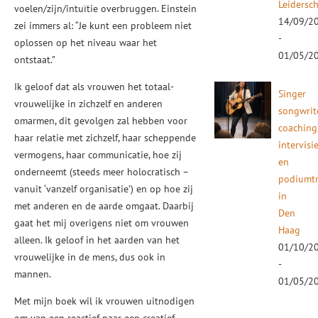
Leidersc
voelen/zijn/intuïtie overbruggen. Einstein
14/09/2
zei immers al: “Je kunt een probleem niet
-
oplossen op het niveau waar het
01/05/2
ontstaat.”
Ik geloof dat als vrouwen het totaal-
Singer
vrouwelijke in zichzelf en anderen
songwrit
omarmen, dit gevolgen zal hebben voor
coaching
haar relatie met zichzelf, haar scheppende
intervisi
vermogens, haar communicatie, hoe zij
en
onderneemt (steeds meer holocratisch –
podiumtr
vanuit ‘vanzelf organisatie’) en op hoe zij
in
met anderen en de aarde omgaat. Daarbij
Den
gaat het mij overigens niet om vrouwen
Haag
alleen. Ik geloof in het aarden van het
01/10/2
vrouwelijke in de mens, dus ook in
-
mannen.
01/05/2
Met mijn boek wil ik vrouwen uitnodigen