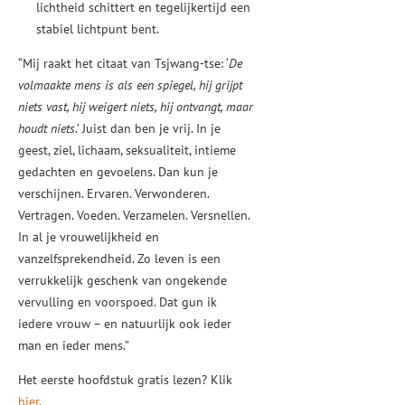
lichtheid schittert en tegelijkertijd een
stabiel lichtpunt bent.
“Mij raakt het citaat van Tsjwang-tse: ‘
De
volmaakte mens is als een spiegel, hij grijpt
niets vast, hij weigert niets, hij ontvangt, maar
houdt niets
.’ Juist dan ben je vrij. In je
geest, ziel, lichaam, seksualiteit, intieme
gedachten en gevoelens. Dan kun je
verschijnen. Ervaren. Verwonderen.
Vertragen. Voeden. Verzamelen. Versnellen.
In al je vrouwelijkheid en
vanzelfsprekendheid. Zo leven is een
verrukkelijk geschenk van ongekende
vervulling en voorspoed. Dat gun ik
iedere vrouw – en natuurlijk ook ieder
man en ieder mens.”
Het eerste hoofdstuk gratis lezen? Klik
hier
.