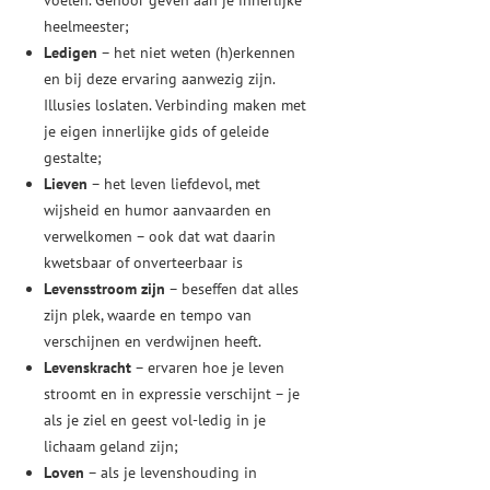
voelen. Gehoor geven aan je innerlijke
heelmeester;
Ledigen
– het niet weten (h)erkennen
en bij deze ervaring aanwezig zijn.
Illusies loslaten. Verbinding maken met
je eigen innerlijke gids of geleide
gestalte;
Lieven
– het leven liefdevol, met
wijsheid en humor aanvaarden en
verwelkomen – ook dat wat daarin
kwetsbaar of onverteerbaar is
Levensstroom
zijn
– beseffen dat alles
zijn plek, waarde en tempo van
verschijnen en verdwijnen heeft.
Levenskracht
– ervaren hoe je leven
stroomt en in expressie verschijnt – je
als je ziel en geest vol-ledig in je
lichaam geland zijn;
Loven
– als je levenshouding in