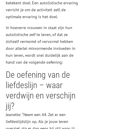
betekent doel. Een autolistische ervaring
verricht je om de activiteit zelf, de
optimale ervaring is het doel.
In hoeverre vrouwen in staat zijn hun
autolistische zelf te leven, of dat ze
zichzelf vermomd of vervormd hebben
door allerlei misvormende invloeden in
hun leven, wordt snel duidelijk aan de
hand van de volgende oefening:
De oefening van de
liefdeslijn – waar
verdwijn en verschijn
jij?
Jeanette: “Neem een A4. Zet er een
liefdestijdslijn op. Als je jouw leven
overziet, sta er dan eens bij stil waar jij