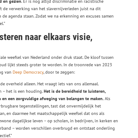
d en gezien
. Er is nog altijd discriminatie en racistische
t de verwerking van het slavernijverleden juist na dit
op de agenda staan. Zodat we na erkenning en excuses samen
l.”
teren naar elkaars visie,
ale weefsel van Nederland onder druk staat. De kloof tussen
 oud lijkt steeds groter te worden. In de troonrede van 2023
ang van
Deep Democracy
, door te zeggen:
de overheid alleen. Het vraagt iets van ons allemaal.
n – het is een houding.
Het is de bereidheid te luisteren,
n en een zorgvuldige afweging van belangen te maken.
Als
brugbare tegenstellingen, tast dat onvermijdelijk het
aan, en daarmee het maatschappelijk weefsel dat ons als
ewone dagelijkse leven – op scholen, in bedrijven, in kerken en
erband – worden verschillen overbrugd en ontstaat onderling
ctief.”