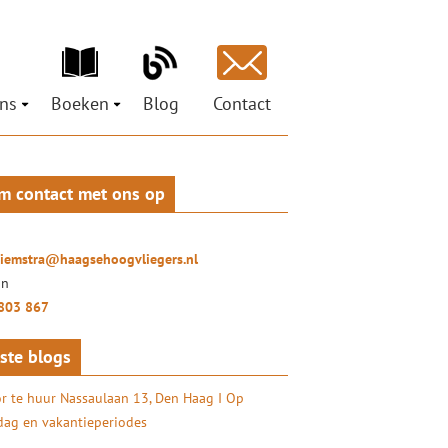
ns
Boeken
Blog
Contact
ons
Ministeries voor de Nieuwe Tijd
est
pen
Petra Hiemstra
Mag ik je grootluisteren? Vertel!
m contact met ons op
ci
 Social Return
LuisterLiefde
oor organisaties
ures
Doe het zelf – coachtraject
ionals
hiemstra@haagsehoogvliegers.nl
uisterKunst
on
803 867
ste blogs
r te huur Nassaulaan 13, Den Haag I Op
ag en vakantieperiodes