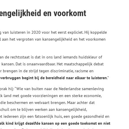
engelijkheid en voorkomt
an luisteren in 2020 voor het eerst expliciet. Hij koppelde
l aan het vergroten van kansengelijkheid en het voorkomen
an de rechtsstaat is dat in ons land iemands huidskleur of
r kansen. Dat is onaanvaardbaar. Het maatschappelijk debat
 brengen in de strijd tegen discriminatie, racisme en
verbruggen begint bij de bereidheid naar elkaar te luisteren
.”
prak hij: “Wie van buiten naar de Nederlandse samenleving
elijk land met goede voorzieningen en een sterke economie,
n die beschermen en welvaart brengen. Maar achter dat
chuil om te blijven werken aan kansengelijkheid,
et iedereen zijn een fatsoenlijk huis, een goede gezondheid en
 elk kind krijgt dezelfde kansen op een goede toekomst en niet