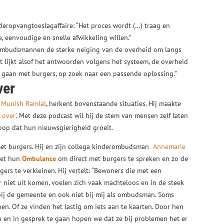
deropvangtoeslagaffaire: “Het proces wordt (…) traag en
e, eenvoudige en snelle afwikkeling willen.”
mbudsmannen de sterke neiging van de overheid om langs
 lijkt alsof het antwoorden volgens het systeem, de overheid
e gaan met burgers, op zoek naar een passende oplossing.”
ver
,
Munish Ramlal
, herkent bovenstaande situaties. Hij maakte
 over’
. Met deze podcast wil hij de stem van mensen zelf laten
oop dat hun nieuwsgierigheid groeit.
met burgers. Hij en zijn collega kinderombudsman
Annemarie
met hun
Ombulance
om direct met burgers te spreken en zo de
rs te verkleinen. Hij vertelt: “Bewoners die met een
niet uit komen, voelen zich vaak machteloos en in de steek
 bij de gemeente en ook niet bij mij als ombudsman. Soms
n. Of ze vinden het lastig om iets aan te kaarten. Door hen
 en in gesprek te gaan hopen we dat ze bij problemen het er