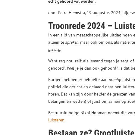
écht gehoord wil worden.
door Petra Hiemstra, 19 augustus 2024, bijge
Troonrede 2024 – Luiste
In een tijd van maatschappelijke uitdagingen 
alleen te
spreken
, maar ook om ons, als natie, 
genoeg
.
Want zeg nou zelf: als iemand tegen je zegt, of 
gehoord”.
Voel
je je dan ook gehoord? Is dat b
Burgers hebben er behoefte aan
groot
geluiste
politici die gericht en gelaagd naar hen luist
horen. Dat kan zijn door helder de grenzen van
belangen en wetten) of juist om samen op zoek
Bestuurskundige Nikol Hopman noemt die vorm
luisteren.
Bestaan ze? Grootluiste