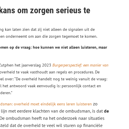
kans om zorgen serieus te
kan laten zien dat zij niet alleen de signalen uit de
pen onderneemt om aan die zorgen tegemoet te komen.
komen op de vraag: hoe kunnen we niet alleen luisteren, maar
Zutphen het jaarverslag 2023
Burgerperspectief: een manier van
e overheid te vaak vasthoudt aan regels en procedures. De
el over: “De overheid handelt nog te weinig vanuit de vraag:
jl het antwoord vaak eenvoudig is: persoonlijk contact en
deren.”
zo
sman: overheid moet eindelijk eens leren luisteren
n lijn met eerdere klachten van de ombudsman, is dat
de
 De ombudsman heeft na het onderzoek naar situaties
ld dat de overheid te veel wil sturen op financiële