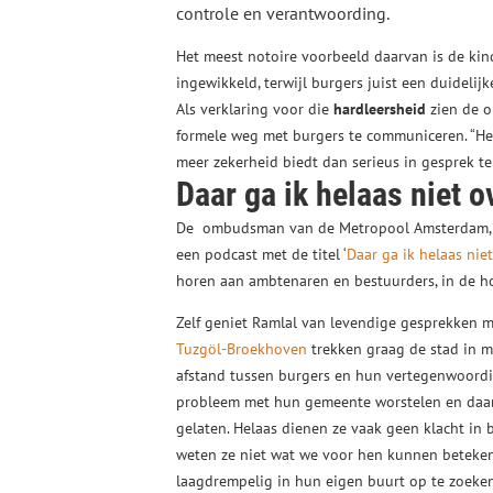
controle en verantwoording.
Het meest notoire voorbeeld daarvan is de kin
ingewikkeld, terwijl burgers juist een duidelijk
Als verklaring voor die
hardleersheid
zien de o
formele weg met burgers te communiceren. “Het
meer zekerheid biedt dan serieus in gesprek t
Daar ga ik helaas niet o
De ombudsman van de Metropool Amsterdam
een podcast met de titel ‘
Daar ga ik helaas niet
horen aan ambtenaren en bestuurders, in de h
Zelf geniet Ramlal van levendige gesprekken 
Tuzgöl-Broekhoven
trekken graag de stad in 
afstand tussen burgers en hun vertegenwoordige
probleem met hun gemeente worstelen en daar 
gelaten. Helaas dienen ze vaak geen klacht in
weten ze niet wat we voor hen kunnen betekene
laagdrempelig in hun eigen buurt op te zoeken