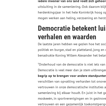
iedere inwoner van ons land voelt zich gehoor
uitsluiting in de samenleving. Ook daarom blijf
herdenkingsjaar in het hele Koninkrijk hoog 
mogen werken aan heling, verzoening en herste
Democratie betekent luis
verhalen en waarden
De laatste jaren hebben we gezien hoe het soci
politiek en burger, stad en platteland, jong en
benadrukte Koning Willem Alexander het bel
“Onderhoud van de democratie is niet iets van 
Democratie is veel meer dan je stem uitbrenge
begrip op te brengen voor andere standpunte
verschillen van opvatting verharden tot onover
vertrouwen in onze democratische instituties 
samenleving bij elkaar houdt. En juist in het g
moskeeën, in sportverenigingen en in gezinsv
vertrouwen en een gezamenlijk toekomstperspe