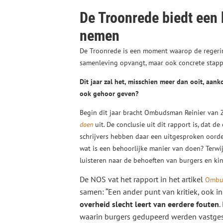
De Troonrede biedt een 
nemen
De Troonrede is een moment waarop de regering 
samenleving opvangt, maar ook concrete stap
Dit jaar zal het, misschien meer dan ooit, aan
ook gehoor geven?
Begin dit jaar bracht Ombudsman Reinier van 
doen
uit
.
De conclusie uit dit rapport is, dat d
schrijvers hebben daar een uitgesproken oorde
wat is een behoorlijke manier van doen? Terwi
luisteren naar de behoeften van burgers en kin
De NOS vat het rapport in het artikel
Ombud
samen: “Een ander punt van kritiek, ook i
overheid slecht leert van eerdere fouten
.
waarin burgers gedupeerd werden vastgeste