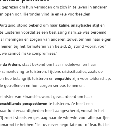
aak geprezen om hun vermogen om zich in te leven in anderen
 open oor. Hieronder vind je enkele voorbeelden:
Duitsland, stond bekend om haar
kalme
,
analytische
stijl
en
te luisteren voordat ze een beslissing nam. Ze was beroemd
aar meningen en zorgen van anderen, zowel binnen haar eigen
e nemen bij het formuleren van beleid. Zij stond vooral voor
, we cannot make compromises.”
inda Ardern,
staat bekend om haar medeleven en haar
amenleving te luisteren. Tijdens crisissituaties, zoals de
zien hoe belangrijk luisteren en
empathie
zijn voor leiderschap.
de getroffenen en hun zorgen serieus te nemen.
 minister van Financiën, wordt gewaardeerd om haar
erschillende perspectieven
te luisteren. Ze heeft een
haar luistervaardigheden heeft aangescherpt, vooral in het
j zoekt steeds en gestaag naar de win-win voor alle partijen
omarmd te hebben: “Let us never negotiate out of fear. But let