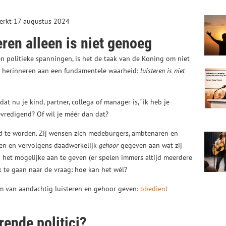
werkt 17 augustus 2024
ren alleen is niet genoeg
en politieke spanningen, is het de taak van de Koning om niet
te herinneren aan een fundamentele waarheid:
luisteren is niet
dat nu je kind, partner, collega of manager is, “ik heb je
evredigend? Of wil je méér dan dat?
rd te worden. Zij wensen zich medeburgers, ambtenaren en
eren en vervolgens daadwerkelijk
gehoor
gegeven aan wat zij
 het mogelijke aan te geven (er spelen immers altijd meerdere
 te gaan naar de vraag: hoe kan het wél?
 van aandachtig luisteren en gehoor geven:
obediënt
rende politici?