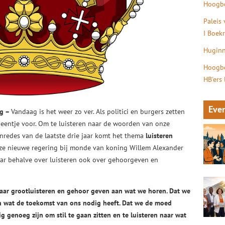
Hoogbe
Paleis
I Boek
Huginn
Hoogbe
HB'ers
Eve
eg –
Vandaag is het weer zo ver. Als politici en burgers zetten
eentje voor. Om te luisteren naar de woorden van onze
onredes van de laatste drie jaar komt het thema
luisteren
nze nieuwe regering bij monde van koning Willem Alexander
jaar behalve over luisteren ook over gehoorgeven en
aar grootluisteren en gehoor geven aan wat we horen. Dat we
n wat de toekomst van ons nodig heeft. Dat we de moed
 genoeg zijn om stil te gaan zitten en te luisteren naar wat