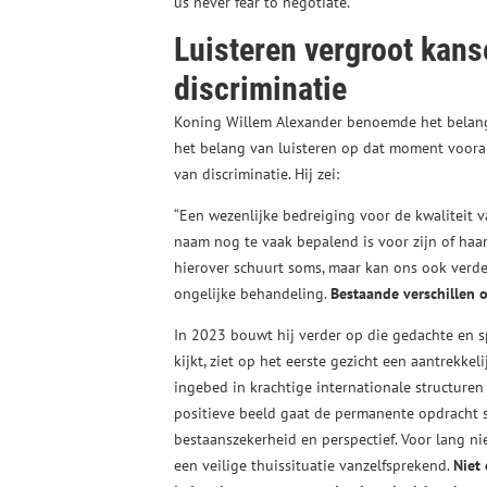
us never fear to negotiate.”
Luisteren vergroot kans
discriminatie
Koning Willem Alexander benoemde het belang v
het belang van luisteren op dat moment voora
van discriminatie. Hij zei:
“Een wezenlijke bedreiging voor de kwaliteit v
naam nog te vaak bepalend is voor zijn of haa
hierover schuurt soms, maar kan ons ook verder
ongelijke behandeling.
Bestaande verschillen o
In 2023 bouwt hij verder op die gedachte en s
kijkt, ziet op het eerste gezicht een aantrekk
ingebed in krachtige internationale structure
positieve beeld gaat de permanente opdracht s
bestaanszekerheid en perspectief. Voor lang ni
een veilige thuissituatie vanzelfsprekend.
Niet