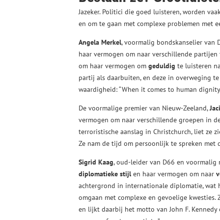
Jazeker. Politici die goed luisteren, worden v
en om te gaan met complexe problemen met een
Angela Merkel
, voormalig bondskanselier van 
haar vermogen om naar verschillende partijen 
om haar vermogen om
geduldig
te luisteren n
partij als daarbuiten, en deze in overweging t
waardigheid: “When it comes to human dignity
De voormalige premier van Nieuw-Zeeland,
Jac
vermogen om naar verschillende groepen in de s
terroristische aanslag in Christchurch, liet ze 
Ze nam de tijd om persoonlijk te spreken met 
Sigrid Kaag
, oud-leider van D66 en voormalig
diplomatieke stijl
en haar vermogen om naar
v
achtergrond in internationale diplomatie, wat 
omgaan met complexe en gevoelige kwesties. Zi
en lijkt daarbij het motto van John F. Kennedy 