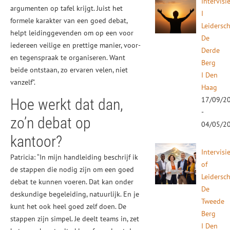
Intervisi
argumenten op tafel krijgt. Juist het
I
formele karakter van een goed debat,
Leidersc
helpt leidinggevenden om op een voor
De
iedereen veilige en prettige manier, voor-
Derde
en tegenspraak te organiseren. Want
Berg
beide ontstaan, zo ervaren velen, niet
I Den
vanzelf”.
Haag
17/09/2
Hoe werkt dat dan,
-
zo’n debat op
04/05/2
kantoor?
Intervisi
Patricia: “In mijn handleiding beschrijf ik
of
de stappen die nodig zijn om een goed
Leidersc
debat te kunnen voeren. Dat kan onder
De
deskundige begeleiding, natuurlijk. En je
Tweede
kunt het ook heel goed zelf doen. De
Berg
stappen zijn simpel. Je deelt teams in, zet
I Den