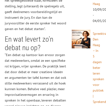
het spreekgestoelte klaar, formuleert de
Haag
stelling, legt (uiteraard) de spelregels uit,
10/09/2
geeft deelnemers voorbereidingstijd en
-
instrueert de jury. En dan kan de
04/05/2
juryvoorzitter de eerste spreker het woord
geven en het debat starten”.
Spreektr
En wat levert zo’n
Den
Haag
debat nu op?
– In
“Een debat op kantoor kan ervoor zorgen
5
dat medewerkers, omdat ze een specifieke
dagen
rol krijgen, vrijer spreken. De praktijk leert
beter
dat door debat er meer creatieve ideeën
leren
en argumenten ter tafel komen en dat ook
spreken
stille medewerkers verrassend uit de hoek
voor
kunnen komen. Behalve veel plezier, meer
publiek
improvisatievermogen en ervaring in
|
spreken in het openbaar, leveren debatten
Spreken