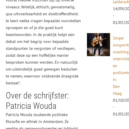
vooral nieuwe inzichten op, op diverse
Leidersc
niveaus: feitelijk, ethisch, gevoelsmatig,
14/09/2
qua uitvoerbaarheid en doeltreffendheid.
-
Je leert welke vragen bepaalde voorstellen
01/05/2
oproepen en of je die goed kunt
beantwoorden. In de praktijk helpt een
Singer
debat om het begrip voor bepaalde
songwrit
standpunten te vergroten of verdiepen,
coaching
zodat deze op een hoffelijke manier
intervisi
besproken kunnen worden. En natuurlijk
en
om uiteindelijk goed gewogen besluiten
podiumtr
te nemen, waarvoor voldoende draagvlak
in
bestaat”.
Den
Over de schrijfster:
Haag
01/10/2
Patricia Wouda
-
01/05/2
Patricia Wouda studeerde politieke
filosofie en ethiek in Amsterdam. Ze
werkte als perswoordvoerder en lobbyist