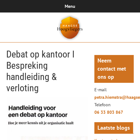
Menu
Debat op kantoor I
Neem
Bespreking
contact met
handleiding &
ons op
verloting
E-mail
petra.hiemstra@haagse
Telefoon
06 33 803 867
Laatste blogs