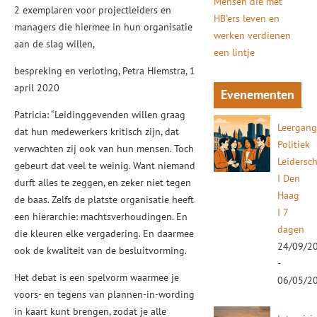
Mensen die met
2 exemplaren voor projectleiders en
HB'ers leven en
managers die hiermee in hun organisatie
werken verdienen
aan de slag willen,
een lintje
bespreking en verloting, Petra Hiemstra, 1
april 2020
Evenementen
Patricia: “Leidinggevenden willen graag
Leergan
dat hun medewerkers kritisch zijn, dat
Politiek
verwachten zij ook van hun mensen. Toch
Leidersc
gebeurt dat veel te weinig. Want niemand
I Den
durft alles te zeggen, en zeker niet tegen
Haag
de baas. Zelfs de platste organisatie heeft
I 7
een hiërarchie: machtsverhoudingen. En
dagen
die kleuren elke vergadering. En daarmee
24/09/2
ook de kwaliteit van de besluitvorming.
-
Het debat is een spelvorm waarmee je
06/05/2
voors- en tegens van plannen-in-wording
in kaart kunt brengen, zodat je alle