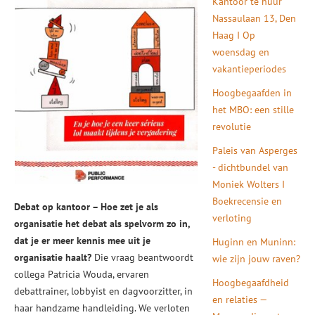
Kantoor te huur
Nassaulaan 13, Den
Haag I Op
woensdag en
vakantieperiodes
Hoogbegaafden in
het MBO: een stille
revolutie
Paleis van Asperges
- dichtbundel van
Moniek Wolters I
Boekrecensie en
Debat op kantoor – Hoe zet je als
verloting
organisatie het debat als spelvorm zo in,
dat je er meer kennis mee uit je
Huginn en Muninn:
organisatie haalt?
Die vraag beantwoordt
wie zijn jouw raven?
collega Patricia Wouda, ervaren
Hoogbegaafdheid
debattrainer, lobbyist en dagvoorzitter, in
en relaties —
haar handzame handleiding. We verloten