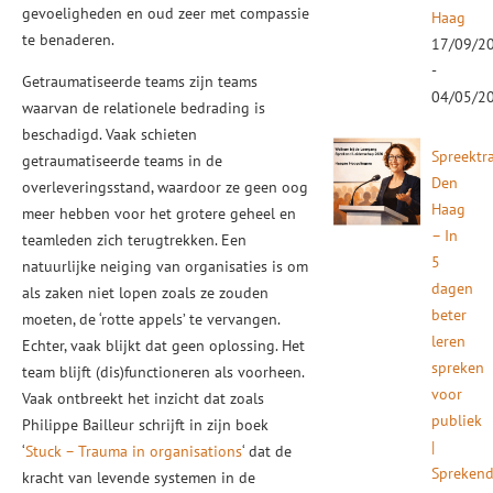
gevoeligheden en oud zeer met compassie
Haag
te benaderen.
17/09/2
-
Getraumatiseerde teams zijn teams
04/05/2
waarvan de relationele bedrading is
beschadigd. Vaak schieten
Spreektr
getraumatiseerde teams in de
Den
overleveringsstand, waardoor ze geen oog
Haag
meer hebben voor het grotere geheel en
– In
teamleden zich terugtrekken. Een
5
natuurlijke neiging van organisaties is om
dagen
als zaken niet lopen zoals ze zouden
beter
moeten, de ‘rotte appels’ te vervangen.
leren
Echter, vaak blijkt dat geen oplossing. Het
spreken
team blijft (dis)functioneren als voorheen.
voor
Vaak ontbreekt het inzicht dat zoals
publiek
Philippe Bailleur schrijft in zijn boek
|
‘
Stuck – Trauma in organisations
‘ dat de
Spreken
kracht van levende systemen in de