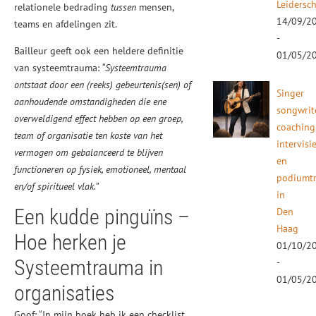
Leidersc
relationele bedrading
tussen
mensen,
14/09/2
teams en afdelingen zit.
-
Bailleur geeft ook een heldere definitie
01/05/2
van systeemtrauma:
“Systeemtrauma
ontstaat door een (reeks) gebeurtenis(sen) of
Singer
aanhoudende omstandigheden die ene
songwrit
overweldigend effect hebben op een groep,
coaching
team of organisatie ten koste van het
intervisi
vermogen om gebalanceerd te blijven
en
functioneren op fysiek, emotioneel, mentaal
podiumtr
en/of spiritueel vlak.
”
in
Een kudde pinguïns –
Den
Haag
Hoe herken je
01/10/2
Systeemtrauma in
-
01/05/2
organisaties
Goof: “In mijn boek heb ik een checklist