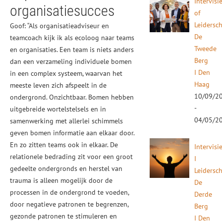
Intervisi
organisatiesucces
of
Leidersc
Goof: “Als organisatieadviseur en
De
teamcoach kijk ik als ecoloog naar teams
Tweede
en organisaties. Een team is niets anders
Berg
dan een verzameling individuele bomen
I Den
in een complex systeem, waarvan het
Haag
meeste leven zich afspeelt in de
10/09/2
ondergrond. Onzichtbaar. Bomen hebben
-
uitgebreide wortelstelsels en in
04/05/2
samenwerking met allerlei schimmels
geven bomen informatie aan elkaar door.
En zo zitten teams ook in elkaar. De
Intervisi
relationele bedrading zit voor een groot
I
gedeelte ondergronds en herstel van
Leidersc
trauma is alleen mogelijk door de
De
processen in de ondergrond te voeden,
Derde
door negatieve patronen te begrenzen,
Berg
gezonde patronen te stimuleren en
I Den