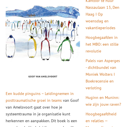
Kantoor te huur
Nassaulaan 13, Den
Haag I Op
woensdag en
vakantieperiodes
Hoogbegaafden in
het MBO: een stille
revolutie
Paleis van Asperges
- dichtbundel van
Moniek Wolters I
Boekrecensie en
verloting
Een kudde pinguïns – Leidingnemen in
Huginn en Muninn:
posttraumatische groei in teams
van Goof
wie zijn jouw raven?
van Amelsvoort gaat over hoe je
systeemtrauma in je organisatie kunt
Hoogbegaafdheid
herkennen en aanpakken. Dit boek is een
en relaties —