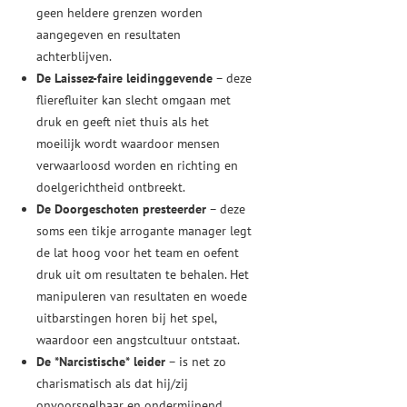
geen heldere grenzen worden
aangegeven en resultaten
achterblijven.
De Laissez-faire leidinggevende
– deze
flierefluiter kan slecht omgaan met
druk en geeft niet thuis als het
moeilijk wordt waardoor mensen
verwaarloosd worden en richting en
doelgerichtheid ontbreekt.
De Doorgeschoten presteerder
– deze
soms een tikje arrogante manager legt
de lat hoog voor het team en oefent
druk uit om resultaten te behalen. Het
manipuleren van resultaten en woede
uitbarstingen horen bij het spel,
waardoor een angstcultuur ontstaat.
De *Narcistische* leider
– is net zo
charismatisch als dat hij/zij
onvoorspelbaar en ondermijnend