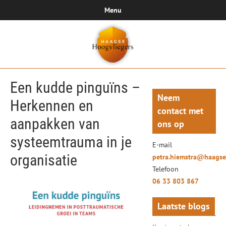
Menu
Een kudde pinguïns –
Neem
Herkennen en
contact met
aanpakken van
ons op
systeemtrauma in je
E-mail
organisatie
petra.hiemstra@haagse
Telefoon
06 33 803 867
Laatste blogs