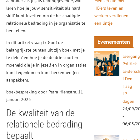
aanrader als jij, als leidinggevende, wilt
Mensen die met
leren hoe je jouw ‘sensitiviteit als hard
HB'ers leven en
skill’ kunt inzetten om de beschadigde
werken verdienen
relationele bedrading in je organisatie te
een lintje
herstellen.
Evenementen
In dit artikel vraag ik Goof de
belangrijkste punten uit zijn boek met je
Leergan
te delen’ en hoe je de de drie soorten
Politiek
moeheid die je in jezelf en in organisaties
Leidersc
kunt tegenkomen kunt herkennen (en
I Den
aanpakken).
Haag
boekbespreking door Petra Hiemstra, 11
I 7
januari 2023
dagen
24/09/2
De kwaliteit van de
-
relationele bedrading
06/05/2
bepaalt