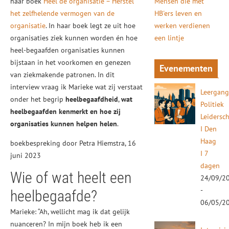
haar boek
Heel de organisatie – Herstel
Mensen die met
het zelfhelende vermogen van de
HB'ers leven en
organisatie
. In haar boek legt ze uit hoe
werken verdienen
organisaties ziek kunnen worden én hoe
een lintje
heel-begaafden organisaties kunnen
bijstaan in het voorkomen en genezen
Evenementen
van ziekmakende patronen. In dit
interview vraag ik Marieke wat zij verstaat
Leergan
onder het begrip
heelbegaafdheid
,
wat
Politiek
heelbegaafden
kenmerkt en hoe zij
Leidersc
organisaties kunnen helpen helen
.
I Den
Haag
boekbespreking door Petra Hiemstra, 16
I 7
juni 2023
dagen
Wie of wat heelt een
24/09/2
-
heelbegaafde?
06/05/2
Marieke: “Ah, wellicht mag ik dat gelijk
nuanceren? In mijn boek heb ik een