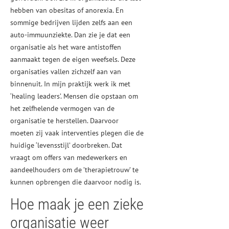
hebben van obesitas of anorexia. En
sommige bedrijven lijden zelfs aan een
auto-immuunziekte. Dan zie je dat een
organisatie als het ware antistoffen
aanmaakt tegen de eigen weefsels. Deze
organisaties vallen zichzelf aan van
binnenuit. In mijn praktijk werk ik met
‘healing leaders’. Mensen die opstaan om
het zelfhelende vermogen van de
organisatie te herstellen. Daarvoor
moeten zij vaak interventies plegen die de
huidige ‘levensstijl’ doorbreken. Dat
vraagt om offers van medewerkers en
aandeelhouders om de ’therapietrouw’ te
kunnen opbrengen die daarvoor nodig is.
Hoe maak je een zieke
organisatie weer