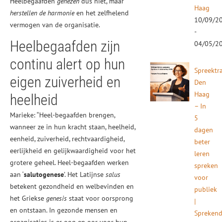
Heelbegaafden
genezen
dus niet, maar
Haag
herstellen de harmonie
en het zelfhelend
10/09/2
vermogen van de organisatie.
-
Heelbegaafden zijn
04/05/2
continu alert op hun
Spreektr
eigen zuiverheid en
Den
Haag
heelheid
– In
Marieke: “Heel-begaafden brengen,
5
wanneer ze in hun kracht staan, heelheid,
dagen
eenheid, zuiverheid, rechtvaardigheid,
beter
eerlijkheid en gelijkwaardigheid voor het
leren
grotere geheel. Heel-begaafden werken
spreken
aan ‘
salutogenese
’. Het Latijnse
salus
voor
betekent gezondheid en welbevinden en
publiek
het Griekse
genesis
staat voor oorsprong
|
en ontstaan. In gezonde mensen en
Spreken