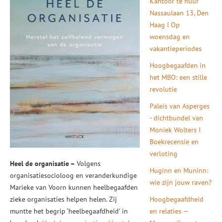
Kantoor te huur
Nassaulaan 13, Den
Haag I Op
woensdag en
vakantieperiodes
Hoogbegaafden in
het MBO: een stille
revolutie
Paleis van Asperges
- dichtbundel van
Moniek Wolters I
Boekrecensie en
verloting
Heel de organisatie –
Volgens
Huginn en Muninn:
organisatiesocioloog en veranderkundige
wie zijn jouw raven?
Marieke van Voorn kunnen heelbegaafden
zieke organisaties helpen helen. Zij
Hoogbegaafdheid
muntte het begrip ‘heelbegaafdheid’ in
en relaties —