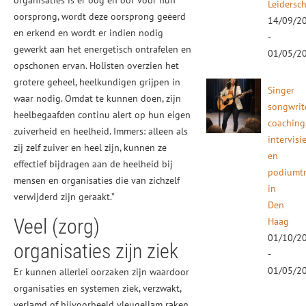
organisaties is er oog en oor voor hun
Leidersc
oorsprong, wordt deze oorsprong geëerd
14/09/2
en erkend en wordt er indien nodig
-
gewerkt aan het energetisch ontrafelen en
01/05/2
opschonen ervan. Holisten overzien het
grotere geheel, heelkundigen grijpen in
Singer
waar nodig. Omdat te kunnen doen, zijn
songwrit
heelbegaafden continu alert op hun eigen
coaching
zuiverheid en heelheid. Immers: alleen als
intervisi
zij zelf zuiver en heel zijn, kunnen ze
en
effectief bijdragen aan de heelheid bij
podiumtr
mensen en organisaties die van zichzelf
in
verwijderd zijn geraakt.”
Den
Veel (zorg)
Haag
01/10/2
organisaties zijn ziek
-
01/05/2
Er kunnen allerlei oorzaken zijn waardoor
organisaties en systemen ziek, verzwakt,
verlamd of bijvoorbeeld vleugellam raken.