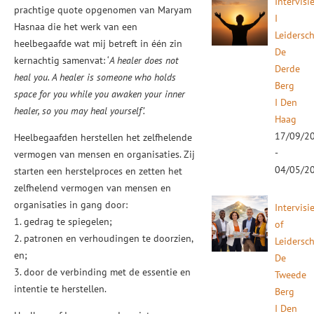
Intervisi
prachtige quote opgenomen van Maryam
I
Hasnaa die het werk van een
Leidersc
heelbegaafde wat mij betreft in één zin
De
kernachtig samenvat: ‘
A healer does not
Derde
heal you. A healer is someone who holds
Berg
space for you while you awaken your inner
I Den
healer, so you may heal yourself’.
Haag
17/09/2
Heelbegaafden herstellen het zelfhelende
-
vermogen van mensen en organisaties. Zij
04/05/2
starten een herstelproces en zetten het
zelfhelend vermogen van mensen en
organisaties in gang door:
Intervisi
1. gedrag te spiegelen;
of
2. patronen en verhoudingen te doorzien,
Leidersc
en;
De
3. door de verbinding met de essentie en
Tweede
intentie te herstellen.
Berg
I Den