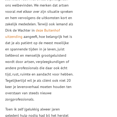
ons welbevinden. We merken dat artsen
vooral
met elkaar over
zijn situatie spreken
en hem vervolgens de uitkomsten kort en
zakelijk mededelen. Terwijl ook iemand als
Dirk de Wachter in
deze Buitenhof
uitzending
aangeeft, hoe belangrijk het is
dat je als patiënt op de meest moeilijke
en spannende tijden in je leven, juist
liefdevol en menselijk grootgeluisterd
wordt door artsen, verpleegkundigen of
andere professionals die daar ook écht
tijd, rust, ruimte en aandacht voor hebben.
Tegelijkertijd wil je als cliënt ook niet 20
keer je levensverhaal moeten houden ten
overstaan van steeds nieuwe
zorgprofessionals.
Toen ik zelf (gelukkig alweer jaren
geleden) hulp nodig had bij het herstel