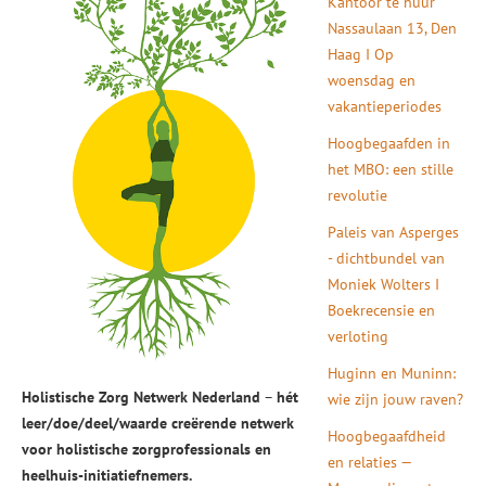
Kantoor te huur
Nassaulaan 13, Den
Haag I Op
woensdag en
vakantieperiodes
Hoogbegaafden in
het MBO: een stille
revolutie
Paleis van Asperges
- dichtbundel van
Moniek Wolters I
Boekrecensie en
verloting
Huginn en Muninn:
Holistische Zorg Netwerk Nederland
–
hét
wie zijn jouw raven?
leer/doe/deel/waarde creërende netwerk
Hoogbegaafdheid
voor holistische zorgprofessionals en
en relaties —
heelhuis-initiatiefnemers.