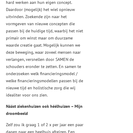
hard werken aan hun eigen concept.
Daardoor (mogelijk) het wiel opnieuw
uitvinden. Zoekende zijn naar het
vormgeven van nieuwe concepten die
passen bij de huidige tijd, waarbij het niet
primair om winst maar om duurzame
waarde creatie gaat. Mogelijk kunnen we
deze beweging, waar zoveel mensen naar
verlangen, versnellen door SAMEN de
schouders eronder te zetten. En samen te
onderzoeken welk financieringsmodel /
welke financieringsmodellen passen bij de
nieuwe tijd en holistische zorg die wij
idealiter voor ons zien.
Náást ziekenhuizen ook héélhuizen – Mijn
droombeeld
Zelf zou ik graag 1 of 2 x per jaar een paar
dagen naar een heelhuis afreizen. Een