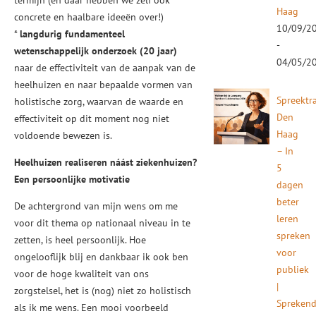
termijn (en daar hebben we zelf ook
Haag
concrete en haalbare ideeën over!)
10/09/2
*
langdurig fundamenteel
-
wetenschappelijk onderzoek (20 jaar)
04/05/2
naar de effectiviteit van de aanpak van de
heelhuizen en naar bepaalde vormen van
Spreektr
holistische zorg, waarvan de waarde en
Den
effectiviteit op dit moment nog niet
Haag
voldoende bewezen is.
– In
Heelhuizen realiseren náást ziekenhuizen?
5
Een persoonlijke motivatie
dagen
beter
De achtergrond van mijn wens om me
leren
voor dit thema op nationaal niveau in te
spreken
zetten, is heel persoonlijk. Hoe
voor
ongelooflijk blij en dankbaar ik ook ben
publiek
voor de hoge kwaliteit van ons
|
zorgstelsel, het is (nog) niet zo holistisch
Spreken
als ik me wens. Een mooi voorbeeld