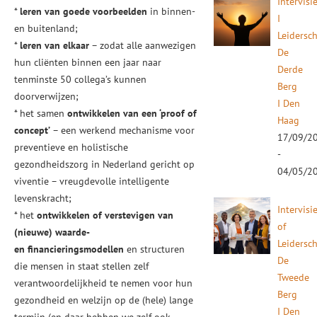
Intervisi
*
leren van goede voorbeelden
in binnen-
I
en buitenland;
Leidersc
*
leren van elkaar
– zodat alle aanwezigen
De
hun cliënten binnen een jaar naar
Derde
tenminste 50 collega’s kunnen
Berg
doorverwijzen;
I Den
* het samen
ontwikkelen van een ‘proof of
Haag
concept’
– een werkend mechanisme voor
17/09/2
preventieve en holistische
-
gezondheidszorg in Nederland gericht op
04/05/2
viventie – vreugdevolle intelligente
levenskracht;
Intervisi
* het
ontwikkelen of verstevigen van
of
(nieuwe) waarde-
Leidersc
en
financieringsmodellen
en structuren
De
die mensen in staat stellen zelf
Tweede
verantwoordelijkheid te nemen voor hun
Berg
gezondheid en welzijn op de (hele) lange
I Den