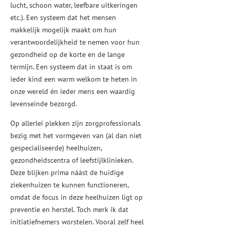
lucht, schoon water, leefbare uitkeringen
etc.). Een systeem dat het mensen
makkelijk mogelijk maakt om hun
verantwoordelijkheid te nemen voor hun
gezondheid op de korte en de lange
termijn. Een systeem dat in staat is om
ieder kind een warm welkom te heten in
onze wereld én ieder mens een waardig
levenseinde bezorgd.
Op allerlei plekken zijn zorgprofessionals
bezig met het vormgeven van (al dan niet
gespecialiseerde) heelhuizen,
gezondheidscentra of leefstijlklinieken.
Deze blijken prima náást de huidige
ziekenhuizen te kunnen functioneren,
omdat de focus in deze heelhuizen ligt op
preventie en herstel. Toch merk ik dat
initiatiefnemers worstelen. Vooral zelf heel