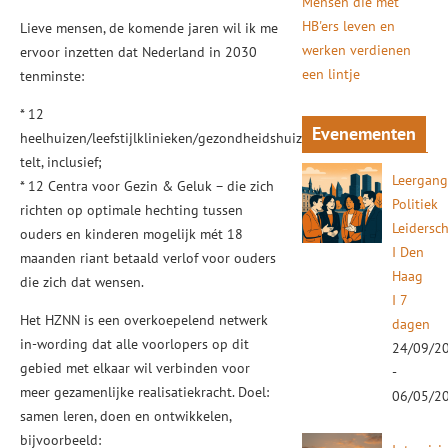
Mensen die met
HB'ers leven en
Lieve mensen, de komende jaren wil ik me
werken verdienen
ervoor inzetten dat Nederland in 2030
een lintje
tenminste:
* 12
Evenementen
heelhuizen/leefstijlklinieken/gezondheidshuizen
telt, inclusief;
Leergan
* 12 Centra voor Gezin & Geluk – die zich
Politiek
richten op optimale hechting tussen
Leidersc
ouders en kinderen mogelijk mét 18
I Den
maanden riant betaald verlof voor ouders
Haag
die zich dat wensen.
I 7
Het HZNN is een overkoepelend netwerk
dagen
in-wording dat alle voorlopers op dit
24/09/2
gebied met elkaar wil verbinden voor
-
meer gezamenlijke realisatiekracht. Doel:
06/05/2
samen leren, doen en ontwikkelen,
bijvoorbeeld: