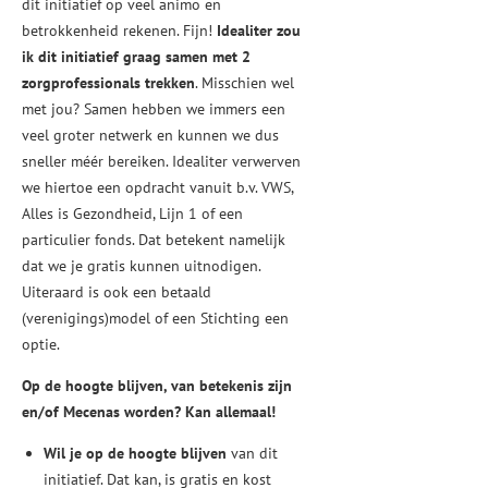
dit initiatief op veel animo en
betrokkenheid rekenen. Fijn!
Idealiter zou
ik dit initiatief graag samen met 2
zorgprofessionals trekken
. Misschien wel
met jou? Samen hebben we immers een
veel groter netwerk en kunnen we dus
sneller méér bereiken. Idealiter verwerven
we hiertoe een opdracht vanuit b.v. VWS,
Alles is Gezondheid, Lijn 1 of een
particulier fonds. Dat betekent namelijk
dat we je gratis kunnen uitnodigen.
Uiteraard is ook een betaald
(verenigings)model of een Stichting een
optie.
Op de hoogte blijven, van betekenis zijn
en/of Mecenas worden? Kan allemaal!
Wil je op de hoogte blijven
van dit
initiatief. Dat kan, is gratis en kost