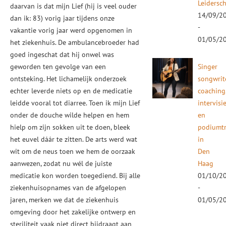
Leidersc
daarvan is dat mijn Lief (hij is veel ouder
14/09/2
dan ik: 83) vorig jaar tijdens onze
-
vakantie vorig jaar werd opgenomen in
01/05/2
het ziekenhuis. De ambulancebroeder had
goed ingeschat dat hij onwel was
geworden ten gevolge van een
Singer
ontsteking. Het lichamelijk onderzoek
songwrit
echter leverde niets op en de medicatie
coaching
leidde vooral tot diarree. Toen ik mijn Lief
intervisi
onder de douche wilde helpen en hem
en
hielp om zijn sokken uit te doen, bleek
podiumtr
het euvel dáár te zitten. De arts werd wat
in
wit om de neus toen we hem de oorzaak
Den
aanwezen, zodat nu wél de juiste
Haag
medicatie kon worden toegediend. Bij alle
01/10/2
ziekenhuisopnames van de afgelopen
-
jaren, merken we dat de ziekenhuis
01/05/2
omgeving door het zakelijke ontwerp en
steriliteit vaak niet direct bijdraagt aan