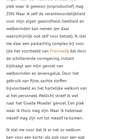
plek waar ik gewoon (onproductief) mag
ZIJN. Waar ik zelf de verantwoordelijkheid
voor mijn eigen gezondheid, heelheid en
welbevinden kan nemen (en daar
waarschijnlijk ook zelf voor betaal). Ik stel
me daar een parkachtig complex bij voor
(zie het voorbeeld van
Previwell
) dat door
de schitterende vormgeving instant
bijdraagt aan mijn gevoel van
welbevinden en levensgeluk. Door het
gebruik van fijne, zachte stoffen
bijvoorbeeld en het hartelijke welkom van
al het personeel. Wellicht streef ik wel
naar het ‘Goede Moeder’ gevoel. Een plek
waar ik thuis mag zijn. Waar ik helemaal
mezelf mag zijn om tot mezelf te komen.
Ik stel me voor dat ik er net zo welkom
ben voor een korte- als ook voor een wat