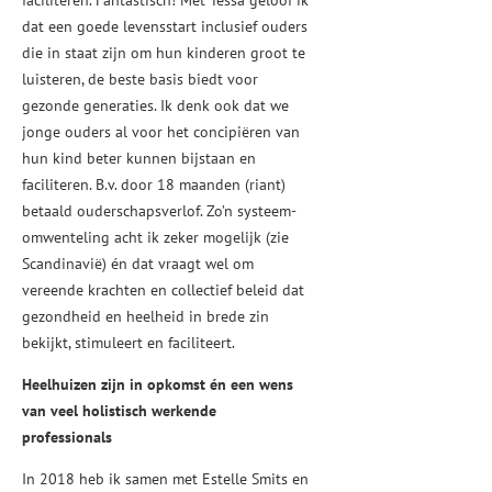
faciliteren. Fantastisch! Met Tessa geloof ik
dat een goede levensstart inclusief ouders
die in staat zijn om hun kinderen groot te
luisteren, de beste basis biedt voor
gezonde generaties. Ik denk ook dat we
jonge ouders al voor het concipiëren van
hun kind beter kunnen bijstaan en
faciliteren. B.v. door 18 maanden (riant)
betaald ouderschapsverlof. Zo’n systeem-
omwenteling acht ik zeker mogelijk (zie
Scandinavië) én dat vraagt wel om
vereende krachten en collectief beleid dat
gezondheid en heelheid in brede zin
bekijkt, stimuleert en faciliteert.
Heelhuizen zijn in opkomst én een wens
van veel holistisch werkende
professionals
In 2018 heb ik samen met Estelle Smits en