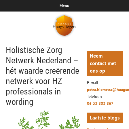
Menu
Holistische Zorg
Neem
Netwerk Nederland –
contact met
hét waarde creërende
ons op
netwerk voor HZ
E-mail
professionals in
petra.hiemstra@haagse
Telefoon
wording
06 33 803 867
Laatste blogs