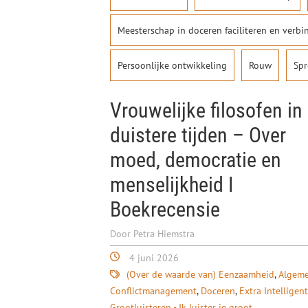
Meesterschap in doceren faciliteren en verbi
Persoonlijke ontwikkeling
Rouw
Spr
Vrouwelijke filosofen in
duistere tijden – Over
moed, democratie en
menselijkheid I
Boekrecensie
Door Petra Hiemstra
4 juni 2026
(Over de waarde van) Eenzaamheid
Algem
Conflictmanagement
Doceren
Extra Intelligent
Grootluisteren - Ik luister je groot