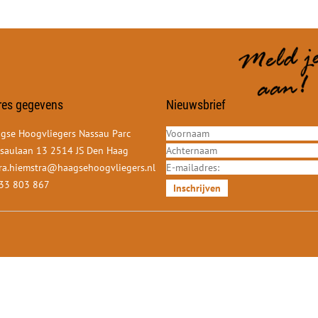
res gegevens
Nieuwsbrief
gse Hoogvliegers Nassau Parc
saulaan 13 2514 JS Den Haag
ra.hiemstra@haagsehoogvliegers.nl
33 803 867
Inschrijven