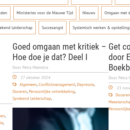
nden
Ministeries voor de Nieuwe Tijd
Nieuws
Omgaan met d
ekend Leiderschap
Succesangst
Systemisch werken & opstelling
Goed omgaan met kritiek –
Get c
Hoe doe je dat? Deel I
door E
Boekb
Door Petra Hiemstra
27 oktober 2024
Door Petra 
Algemeen
Conflictmanagement
Depressie
23 nov
Doceren
Persoonlijke ontwikkeling
Doceren
Sprekend Leiderschap
Meesterscha
Persoonlijk
een
ie