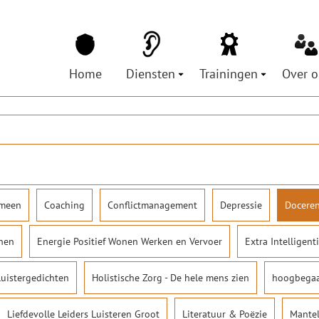
Home
Diensten
Trainingen
Over o
Loopbaan Coaching & Commissariaat
Agenda
Over 
Coaching Hoogbegaafdheid & gratis HB-t
Ik wil een training inko
Over 
APPA coaching en begeleiding voor politi
MVO &
Intervisiebegeleiding van hoogvliegers v
Vacat
Intervisie en leergangen voor HB profess
Training Grootluisteren en Leergangen L
meen
Coaching
Conflictmanagement
Depressie
Docere
Prijzen & Algemene voorwaarden
onen
Energie Positief Wonen Werken en Vervoer
Extra Intelligent
luistergedichten
Holistische Zorg - De hele mens zien
hoogbegaaf
Liefdevolle Leiders Luisteren Groot
Literatuur & Poëzie
Mante