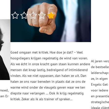
Goed omgaan met kritiek. Hoe doe je dat? – Veel
hoogvliegers krijgen regelmatig de wind van voren.
Al jaren ver
Als we écht in onze kracht gaan staan kunnen andere
de bestsell
mensen dat knap lastig, bedreigend of intimiderend
leiderschap
vinden. Als we niet oppassen, dan halen ze uit. Dan
ze, in eigen
halen ze ons naar beneden in plaats dat ze ons de
Engels: Get
warme wind onder de vleugels geven waar we ten
 moed,
voor iedere 
diepste naar verlangen … Ook ik krijg regelmatig
ken Er
en presenti
kritiek. Zeker als ik als trainer of spreker…
strategische
ideale clië