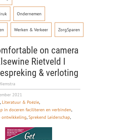
ruk
Ondernemen
en
Werken & Verkeer
ZorgSparen
omfortable on camera
lsewine Rietveld I
espreking & verloting
Hiemstra
ember 2021
Literatuur & Poëzie
p in doceren faciliteren en verbinden
e ontwikkeling
Sprekend Leiderschap