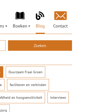
ns
Boeken
Blog
Contact
ons
Ministeries voor de Nieuwe Tijd
est
pen
Petra Hiemstra
Mag ik je grootluisteren? Vertel!
Zoeken
ci
 Social Return
LuisterLiefde
oor organisaties
ures
Doe het zelf – coachtraject
ionals
uisterKunst
n
Duurzaam Fraai Groen
ie
faciliteren en verbinden
dheid en hoogsensitiviteit
Interviews
lzorg