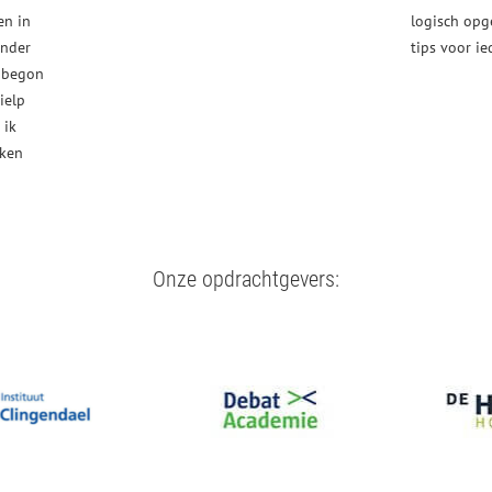
en in
logisch opg
onder
tips voor i
d begon
ielp
 ik
kken
Onze opdrachtgevers: