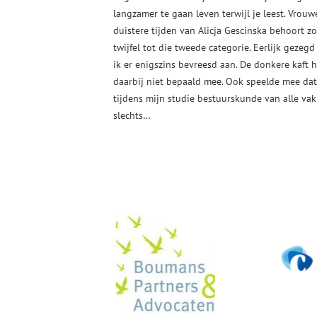
langzamer te gaan leven terwijl je leest. Vrouw
duistere tijden van Alicja Gescinska behoort z
twijfel tot die tweede categorie. Eerlijk gezeg
ik er enigszins bevreesd aan. De donkere kaft h
daarbij niet bepaald mee. Ook speelde mee dat
tijdens mijn studie bestuurskunde van alle va
slechts…