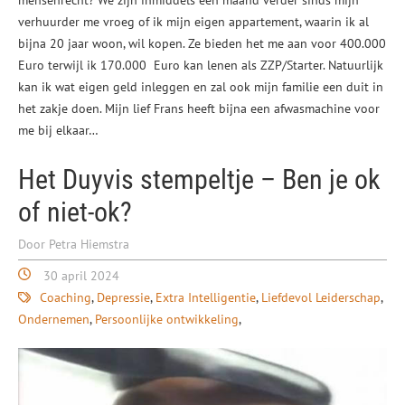
mensenrecht? We zijn inmiddels een maand verder sinds mijn
verhuurder me vroeg of ik mijn eigen appartement, waarin ik al
bijna 20 jaar woon, wil kopen. Ze bieden het me aan voor 400.000
Euro terwijl ik 170.000 Euro kan lenen als ZZP/Starter. Natuurlijk
kan ik wat eigen geld inleggen en zal ook mijn familie een duit in
het zakje doen. Mijn lief Frans heeft bijna een afwasmachine voor
me bij elkaar…
Het Duyvis stempeltje – Ben je ok
of niet-ok?
Door Petra Hiemstra
30 april 2024
Coaching
Depressie
Extra Intelligentie
Liefdevol Leiderschap
Ondernemen
Persoonlijke ontwikkeling