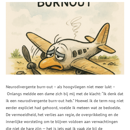
Neurodivergente burn-out – als hoogvliegen niet meer lukt –
Onlangs meldde een dame zich bij mij met de klacht: “Ik denk dat
ik een neurodivergente burn-out heb.” Hoewel ik de term nog niet
eerder expliciet had gehoord, voelde ik meteen wat ze bedoelde.
De vermoeidheid, het verlies aan regie, de overprikkeling en de
innerlijke worsteling om te blijven voldoen aan verwachtingen
die niet de hare zijn — het is iets wat ik vaak zie bij de