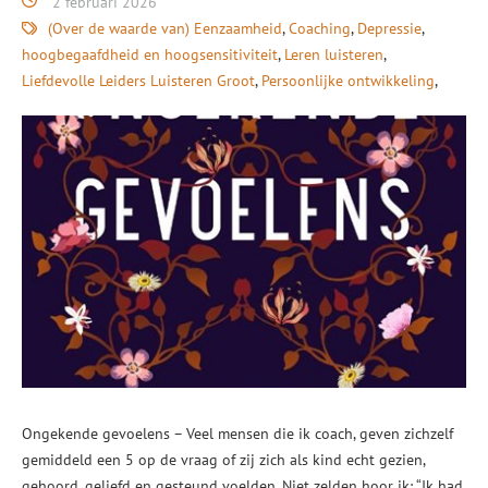
2 februari 2026
(Over de waarde van) Eenzaamheid
Coaching
Depressie
hoogbegaafdheid en hoogsensitiviteit
Leren luisteren
Liefdevolle Leiders Luisteren Groot
Persoonlijke ontwikkeling
Ongekende gevoelens – Veel mensen die ik coach, geven zichzelf
gemiddeld een 5 op de vraag of zij zich als kind echt gezien,
gehoord, geliefd en gesteund voelden. Niet zelden hoor ik: “Ik had