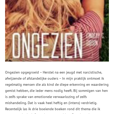
Ongezien opgegroeid – Herstel na een jeugd met narcistische,
afwijzende of afstandelijke ouders – In mijn praktijk ontmoet ik
regelmatig mensen die als kind de diepe erkenning en waardering
gemist hebben, die ieder mens nodig heeft. Bij sommigen van hen
is zelfs sprake van emotionele verwaarlozing of zelfs
mishandeling. Dat is vaak heel heftig en (intens) verdrietig.
Recentelijk las ik drie boeiende boeken rond dit thema die ik