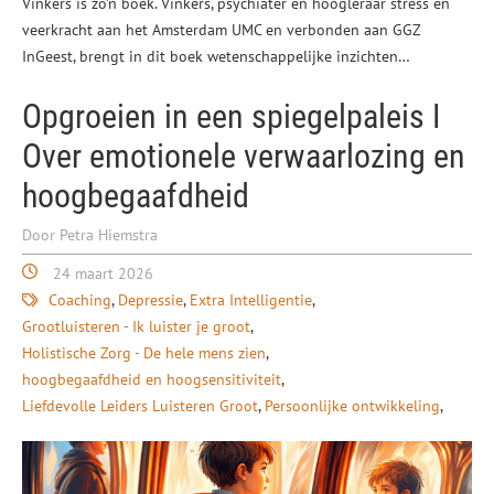
Vinkers is zo’n boek. Vinkers, psychiater en hoogleraar stress en
veerkracht aan het Amsterdam UMC en verbonden aan GGZ
InGeest, brengt in dit boek wetenschappelijke inzichten…
Opgroeien in een spiegelpaleis I
Over emotionele verwaarlozing en
hoogbegaafdheid
Door Petra Hiemstra
24 maart 2026
Coaching
Depressie
Extra Intelligentie
Grootluisteren - Ik luister je groot
Holistische Zorg - De hele mens zien
hoogbegaafdheid en hoogsensitiviteit
Liefdevolle Leiders Luisteren Groot
Persoonlijke ontwikkeling