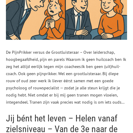
De PijnPrikker versus de Grootluisteraar – Over leiderschap,
hoogbegaafdheid, pijn en parels Waarom ik geen huilcoach ben Ik
zeg het altijd eerlijk tegen mijn coachees:Ik ben geen (uit)huil-
coach. Ook geen pijnprikker. Wel een grootluisteraar. Bij diepe
rouw of oud zeer werk ik liever éérst samen met een goede
psycholoog of rouwspecialist — zodat je alle steun krijgt die je
nodig hebt. Niet omdat er bij mij geen tranen mogen vloeien,
integendeel. Tranen zijn vaak precies wat nodig is om iets ouds…
Jij bént het leven – Helen vanaf
zielsniveau – Van de 3e naar de