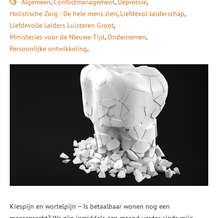
Algemeen
Conflictmanagement
Depressie
Holistische Zorg - De hele mens zien
Liefdevol Leiderschap
Liefdevolle Leiders Luisteren Groot
Ministeries voor de Nieuwe Tijd
Ondernemen
Persoonlijke ontwikkeling
Kiespijn en wortelpijn – Is betaalbaar wonen nog een