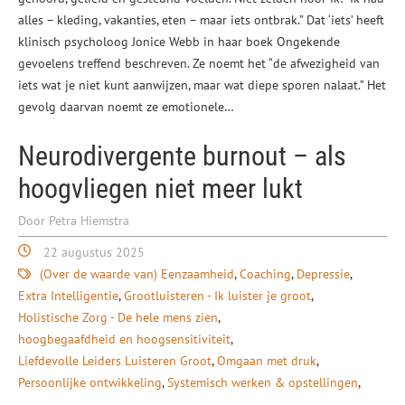
alles – kleding, vakanties, eten – maar iets ontbrak.” Dat ‘iets’ heeft
klinisch psycholoog Jonice Webb in haar boek Ongekende
gevoelens treffend beschreven. Ze noemt het “de afwezigheid van
iets wat je niet kunt aanwijzen, maar wat diepe sporen nalaat.” Het
gevolg daarvan noemt ze emotionele…
Neurodivergente burnout – als
hoogvliegen niet meer lukt
Door Petra Hiemstra
22 augustus 2025
(Over de waarde van) Eenzaamheid
Coaching
Depressie
Extra Intelligentie
Grootluisteren - Ik luister je groot
Holistische Zorg - De hele mens zien
hoogbegaafdheid en hoogsensitiviteit
Liefdevolle Leiders Luisteren Groot
Omgaan met druk
Persoonlijke ontwikkeling
Systemisch werken & opstellingen