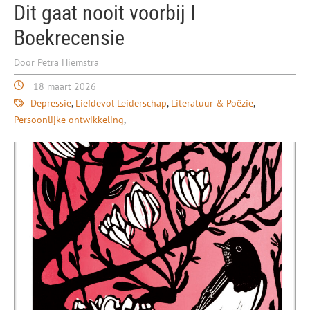
Dit gaat nooit voorbij I
Boekrecensie
Door Petra Hiemstra
18 maart 2026
Depressie
Liefdevol Leiderschap
Literatuur & Poëzie
Persoonlijke ontwikkeling